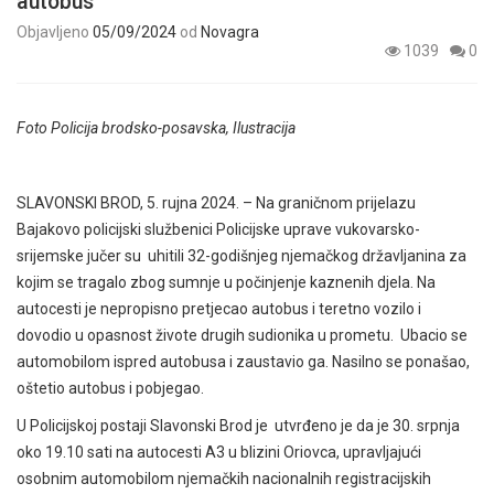
autobus
Objavljeno
05/09/2024
od
Novagra
1039
0
Foto Policija brodsko-posavska, Ilustracija
SLAVONSKI BROD, 5. rujna 2024. – Na graničnom prijelazu
Bajakovo policijski službenici Policijske uprave vukovarsko-
srijemske jučer su uhitili 32-godišnjeg njemačkog državljanina za
kojim se tragalo zbog sumnje u počinjenje kaznenih djela. Na
autocesti je nepropisno pretjecao autobus i teretno vozilo i
dovodio u opasnost živote drugih sudionika u prometu. Ubacio se
automobilom ispred autobusa i zaustavio ga. Nasilno se ponašao,
oštetio autobus i pobjegao.
U Policijskoj postaji Slavonski Brod je utvrđeno je da je 30. srpnja
oko 19.10 sati na autocesti A3 u blizini Oriovca, upravljajući
osobnim automobilom njemačkih nacionalnih registracijskih