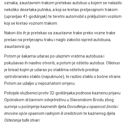
oznaka, zaustavnim trakom pretekao autobus u kojem se nalazilo
nekoliko desetaka putnika, a koji se kretao pretjecajnom trakom
(upravljao 41-godišnjak) te teretni automobil s priključnim vozilom
koji se kretao voznom trakom.
Nakon što ih je pretekao sa zaustavne trake preko vozne trake
prešao na pretjecajnu traku i naglo zakočio ispred autobusa,
zaustavivši ga.
Potom je šakama udarao po ulaznim vratima autobusa i
pokušavao ih nasilno otvoriti, a potom je oštetio autobus. Otkinuo
je brisač kojim je udarao po staklima oštetivši prednje
vjetrobransko staklo (napuknuće), te razbio staklo s bočne strane.
Potom se udaljio u nepoznatom smjeru.
Policijski službenici protiv 32-godišnjaka podnose kaznenu prijavu
Općinskom državnom odvjetništvu u Slavonskom Brodu zbog
sumnje u počinjenje kaznenih djela
Dovođenja u opasnost života i
imovine opće opasnom radnjom ili sredstvom
te kaznenog djela
Oštećenja tuđe stvari
.