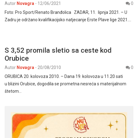
Autor
Novagra
-
12/06/2021
0
Foto: Pro Sport/Renato Branđolica ZADAR, 11. lipnja 2021. – U
Zadru je održano kvalifikacijsko natjecanje Erste Plave lige 2021.…
S 3,52 promila sletio sa ceste kod
Orubice
Autor
Novagra
-
20/08/2010
0
ORUBICA 20. kolovoza 2010. – Dana 19. kolovoza u 11.20 sati
u blizini Orubice, dogodila se prometna nesreća s materijalnom
štetom…