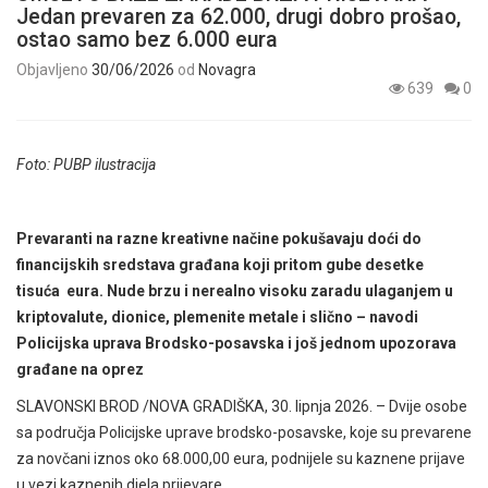
Jedan prevaren za 62.000, drugi dobro prošao,
ostao samo bez 6.000 eura
Objavljeno
30/06/2026
od
Novagra
639
0
Foto: PUBP ilustracija
Prevaranti na razne kreativne načine pokušavaju doći do
financijskih sredstava građana koji pritom gube desetke
tisuća eura. Nude brzu i nerealno visoku zaradu ulaganjem u
kriptovalute, dionice, plemenite metale i slično – navodi
Policijska uprava Brodsko-posavska i još jednom upozorava
građane na oprez
SLAVONSKI BROD /NOVA GRADIŠKA, 30. lipnja 2026. – Dvije osobe
sa područja Policijske uprave brodsko-posavske, koje su prevarene
za novčani iznos oko 68.000,00 eura, podnijele su kaznene prijave
u vezi kaznenih djela prijevare.