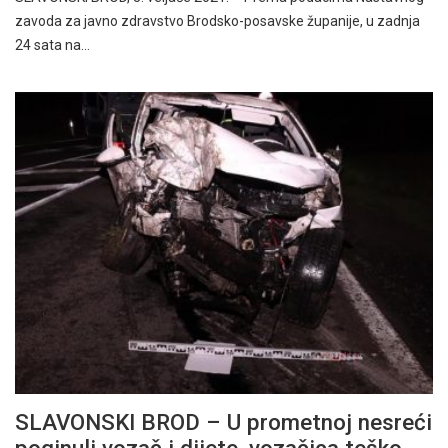
zavoda za javno zdravstvo Brodsko-posavske županije, u zadnja
24 sata na…
SLAVONSKI BROD – U prometnoj nesreći
poginuli vozač i dijete, vozačica teško