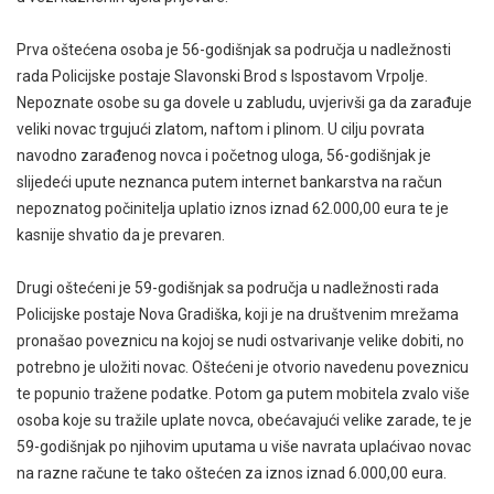
Prva oštećena osoba je 56-godišnjak sa područja u nadležnosti
rada Policijske postaje Slavonski Brod s Ispostavom Vrpolje.
Nepoznate osobe su ga dovele u zabludu, uvjerivši ga da zarađuje
veliki novac trgujući zlatom, naftom i plinom. U cilju povrata
navodno zarađenog novca i početnog uloga, 56-godišnjak je
slijedeći upute neznanca putem internet bankarstva na račun
nepoznatog počinitelja uplatio iznos iznad 62.000,00 eura te je
kasnije shvatio da je prevaren.
Drugi oštećeni je 59-godišnjak sa područja u nadležnosti rada
Policijske postaje Nova Gradiška, koji je na društvenim mrežama
pronašao poveznicu na kojoj se nudi ostvarivanje velike dobiti, no
potrebno je uložiti novac. Oštećeni je otvorio navedenu poveznicu
te popunio tražene podatke. Potom ga putem mobitela zvalo više
osoba koje su tražile uplate novca, obećavajući velike zarade, te je
59-godišnjak po njihovim uputama u više navrata uplaćivao novac
na razne račune te tako oštećen za iznos iznad 6.000,00 eura.