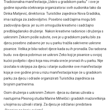
Tradicionalna manifestacija „Uskrs u gradskom parku“ i ove je
godine ispunila očekivanja organizatora i svih sudionika tako da
Dinka Matijević, direktorica Turističke zajednice Nova Gradiška,
ima razloga za zadovoljstvo. Posebno sadržajima mogu biti
zadovoljna djeca jer su im omogućila kreativno i sadržajno
predblagdansko druženje. Nakon kreativne radionice i druženja s
uskrsnim Zekom pošle subote, ove je u gradskom parku bilo za
djecu posebno zabavno jer su u parku tražila sakrivene uskrsne
pisanice. Velika je bila radost djece kada su ih pronašla. Da radosna
budu sva djeca pobrinuo se uskrsni Zeko koji je pisanice u svojoj
kućici podijelio i djeci koja nisu imala sreće pronaći ih u parku. Nije
izostala ni okrijepa za djecu i starije sudionike ove manifestacije
koja je ove godine prva u nizu manifestacija koje će u gradskom
parku za djecu i odrasle organizirati Turistička zajednica sa
brojnim partnerima.
Osim druženja s uskrsnim Zekom djeca su danas uživala u
nastupima Plesnog studia Marine Mihelčić i gradskih mažoretkinja
u kojima su uživali i stariji. Za djecu je održana i predstava