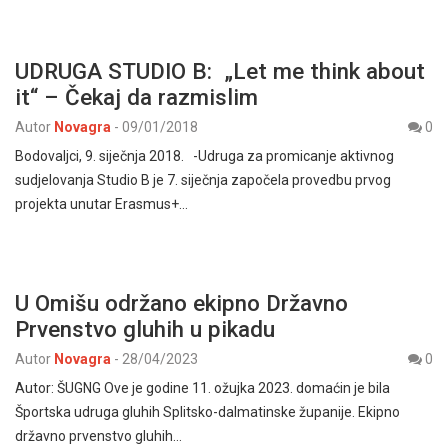
UDRUGA STUDIO B: „Let me think about
it“ – Čekaj da razmislim
Autor
Novagra
-
09/01/2018
0
Bodovaljci, 9. siječnja 2018. -Udruga za promicanje aktivnog
sudjelovanja Studio B je 7. siječnja započela provedbu prvog
projekta unutar Erasmus+…
U Omišu održano ekipno Državno
Prvenstvo gluhih u pikadu
Autor
Novagra
-
28/04/2023
0
Autor: ŠUGNG Ove je godine 11. ožujka 2023. domaćin je bila
Športska udruga gluhih Splitsko-dalmatinske županije. Ekipno
državno prvenstvo gluhih…