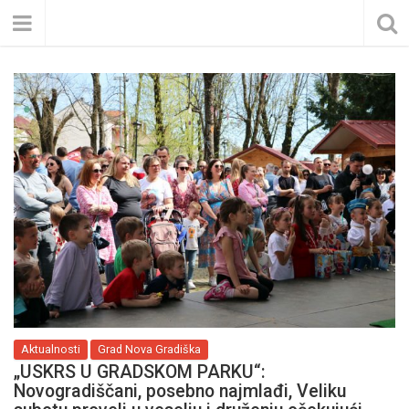
Aktualnosti
Grad Nova Gradiška
„USKRS U GRADSKOM PARKU“:
Novogradiščani, posebno najmlađi, Veliku