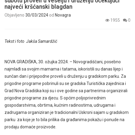
subotu proveli u veselju i druženju očekujući
najveći kršćanski blagdan
Objavljeno
30/03/2024
od
Novagra
1955
0
Tekst i foto Jakša Samardžić
NOVA GRADIŠKA, 30. ožujka 2024. – Novogradiščani, posebno
najmlađi sa svojim mamama i tatama, iskoristili su danas lijep i
sunčan dan i prijepodne proveli u druženju u gradskom parku. Za
prigodne programe pobrinuli su se gradska Turistička zajednica i
Grad Nova Gradiška koji su i ove godine sa partnerima organizirali
prigodne programe za djecu. S općim poljoprivrednim
gospodarstvima, obrtima, kućnim radinostima, udrugama i
zadrugama organiziran je tradicionalni Uskrsni sajam u gradskom
parku za koje je to bila prilika da građanima pokažu i ponude na
prodaju domaće proizvode.