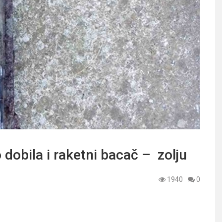
dobila i raketni bacač – zolju
1940
0