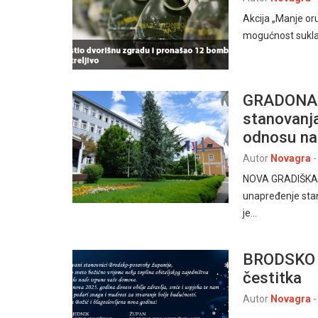
Akcija „Manje oru
mogućnost sukla
GRADONAČ
stanovanja
odnosu na 
Autor
Novagra
-
NOVA GRADIŠKA – 
unapređenje stano
je…
BRODSKO 
čestitka
Autor
Novagra
-