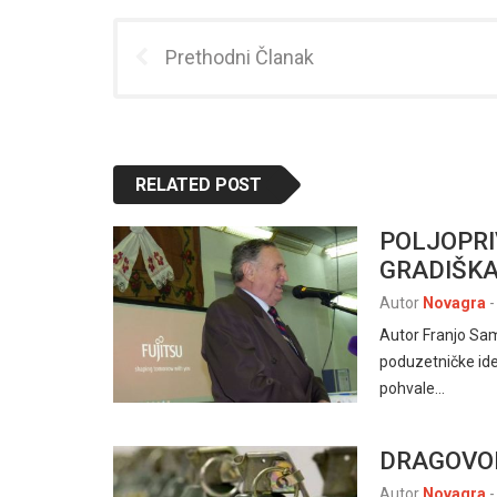
Prethodni Članak
RELATED POST
POLJOPRI
GRADIŠKA 
Autor
Novagra
-
Autor Franjo Sam
poduzetničke idej
pohvale…
DRAGOVO
Autor
Novagra
-