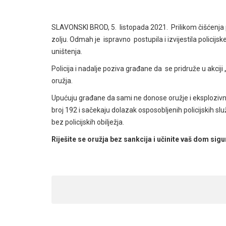
SLAVONSKI BROD, 5. listopada 2021. Prilikom čišćenja p
zolju. Odmah je ispravno postupila i izvijestila policijs
uništenja.
Policija i nadalje poziva građane da se pridruže u akcij
oružja.
Upućuju građane da sami ne donose oružje i eksplozivn
broj 192 i sačekaju dolazak osposobljenih policijskih slu
bez policijskih obilježja.
Riješite se oružja bez sankcija i učinite vaš dom sigu