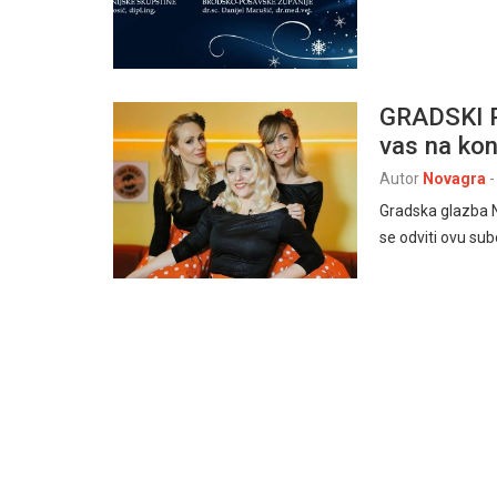
GRADSKI P
vas na ko
Autor
Novagra
-
Gradska glazba N
se odviti ovu sub