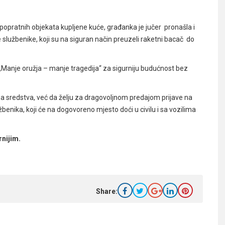
opratnih objekata kupljene kuće, građanka je jučer pronašla i
ke službenike, koji su na siguran način preuzeli raketni bacač do
i „Manje oružja – manje tragedija“ za sigurniju budućnost bez
a sredstva, već da želju za dragovoljnom predajom prijave na
žbenika, koji će na dogovoreno mjesto doći u civilu i sa vozilima
rnijim.
Share: