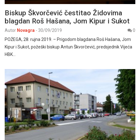
Biskup Škvorčević čestitao Židovima
blagdan Roš Hašana, Jom Kipur i Sukot
Autor
Novagra
-
30/09/2019
0
POŽEGA, 28. rujna 2019. – Prigodom blagdana Roš Hašana, Jom
Kipur i Sukot, požeški biskup Antun Škvorčević, predsjednik Vijeća
HBK…