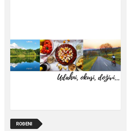
ROĐENI