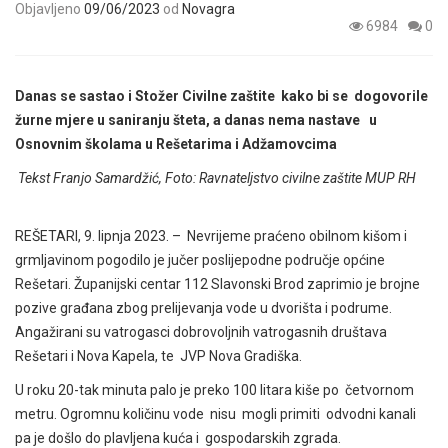
Objavljeno
09/06/2023
od
Novagra
6984
0
Danas se sastao i Stožer Civilne zaštite kako bi se dogovorile
žurne mjere u saniranju šteta, a danas nema nastave u
Osnovnim školama u Rešetarima i Adžamovcima
Tekst Franjo Samardžić, Foto: Ravnateljstvo civilne zaštite MUP RH
REŠETARI, 9. lipnja 2023. – Nevrijeme praćeno obilnom kišom i
grmljavinom pogodilo je jučer poslijepodne područje općine
Rešetari. Županijski centar 112 Slavonski Brod zaprimio je brojne
pozive građana zbog prelijevanja vode u dvorišta i podrume.
Angažirani su vatrogasci dobrovoljnih vatrogasnih društava
Rešetari i Nova Kapela, te JVP Nova Gradiška.
U roku 20-tak minuta palo je preko 100 litara kiše po četvornom
metru. Ogromnu količinu vode nisu mogli primiti odvodni kanali
pa je došlo do plavljena kuća i gospodarskih zgrada.