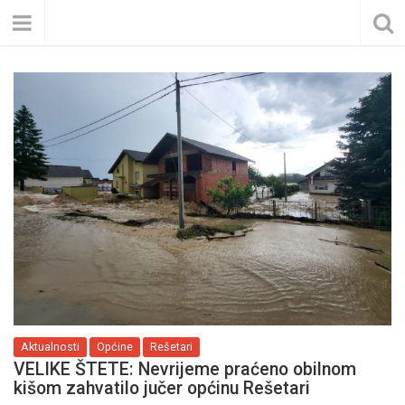
Aktualnosti
Općine
Rešetari
VELIKE ŠTETE: Nevrijeme praćeno obilnom
kišom zahvatilo jučer općinu Rešetari