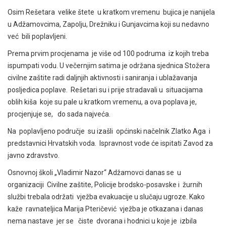
Osim Rešetara velike štete u kratkom vremenu bujica je nanijela
u Adžamovcima, Zapolju, Drežniku i Gunjavcima koji su nedavno
već bili poplavljeni.
Prema prvim procjenama je više od 100 podruma iz kojih treba
ispumpati vodu. U večernjim satima je održana sjednica Stožera
civilne zaštite radi daljnjih aktivnosti i saniranja i ublažavanja
posljedica poplave. Rešetari su i prije stradavali u situacijama
oblih kiša koje su pale u kratkom vremenu, a ova poplava je,
procjenjuje se, do sada najveća.
Na poplavljeno područje su izašli općinski načelnik Zlatko Aga i
predstavnici Hrvatskih voda. Ispravnost vode će ispitati Zavod za
javno zdravstvo.
Osnovnoj školi „Vladimir Nazor“ Adžamovci danas se u
organizaciji Civilne zaštite, Policije brodsko-posavske i žurnih
službi trebala održati vježba evakuacije u slučaju ugroze. Kako
kaže ravnateljica Marija Pteričević vježba je otkazana i danas
nema nastave jer se čiste dvorana i hodnici u koje je izbila