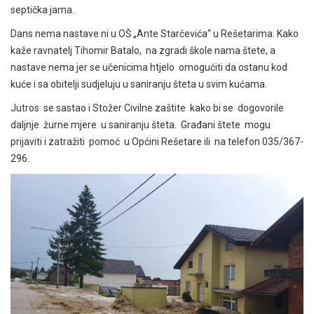
septička jama.
Dans nema nastave ni u OŠ „Ante Starčevića“ u Rešetarima. Kako
kaže ravnatelj Tihomir Batalo, na zgradi škole nama štete, a
nastave nema jer se učenicima htjelo omogućiti da ostanu kod
kuće i sa obitelji sudjeluju u saniranju šteta u svim kućama.
Jutros se sastao i Stožer Civilne zaštite kako bi se dogovorile
daljnje žurne mjere u saniranju šteta. Građani štete mogu
prijaviti i zatražiti pomoć u Općini Rešetare ili na telefon 035/367-
296.