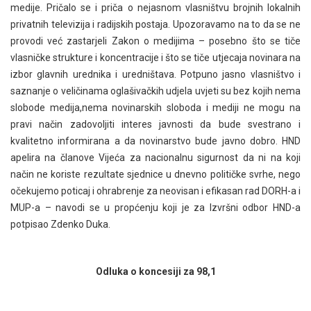
medije. Pričalo se i priča o nejasnom vlasništvu brojnih lokalnih
privatnih televizija i radijskih postaja. Upozoravamo na to da se ne
provodi već zastarjeli Zakon o medijima – posebno što se tiče
vlasničke strukture i koncentracije i što se tiče utjecaja novinara na
izbor glavnih urednika i uredništava. Potpuno jasno vlasništvo i
saznanje o veličinama oglašivačkih udjela uvjeti su bez kojih nema
slobode medija,nema novinarskih sloboda i mediji ne mogu na
pravi način zadovoljiti interes javnosti da bude svestrano i
kvalitetno informirana a da novinarstvo bude javno dobro. HND
apelira na članove Vijeća za nacionalnu sigurnost da ni na koji
način ne koriste rezultate sjednice u dnevno političke svrhe, nego
očekujemo poticaj i ohrabrenje za neovisan i efikasan rad DORH-a i
MUP-a – navodi se u propćenju koji je za Izvršni odbor HND-a
potpisao Zdenko Duka.
Odluka o koncesiji za 98,1