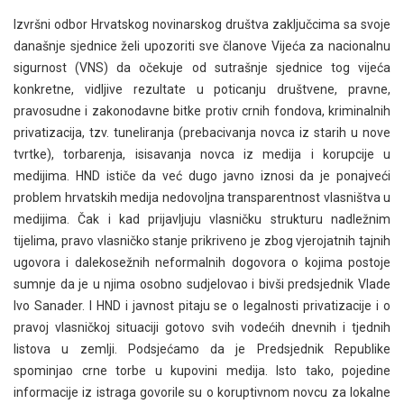
Izvršni odbor Hrvatskog novinarskog društva zaključcima sa svoje
današnje sjednice želi upozoriti sve članove Vijeća za nacionalnu
sigurnost (VNS) da očekuje od sutrašnje sjednice tog vijeća
konkretne, vidljive rezultate u poticanju društvene, pravne,
pravosudne i zakonodavne bitke protiv crnih fondova, kriminalnih
privatizacija, tzv. tuneliranja (prebacivanja novca iz starih u nove
tvrtke), torbarenja, isisavanja novca iz medija i korupcije u
medijima. HND ističe da već dugo javno iznosi da je ponajveći
problem hrvatskih medija nedovoljna transparentnost vlasništva u
medijima. Čak i kad prijavljuju vlasničku strukturu nadležnim
tijelima, pravo vlasničko stanje prikriveno je zbog vjerojatnih tajnih
ugovora i dalekosežnih neformalnih dogovora o kojima postoje
sumnje da je u njima osobno sudjelovao i bivši predsjednik Vlade
Ivo Sanader. I HND i javnost pitaju se o legalnosti privatizacije i o
pravoj vlasničkoj situaciji gotovo svih vodećih dnevnih i tjednih
listova u zemlji. Podsjećamo da je Predsjednik Republike
spominjao crne torbe u kupovini medija. Isto tako, pojedine
informacije iz istraga govorile su o koruptivnom novcu za lokalne