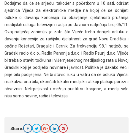
Dodajmo da će se srijedu, također s početkom u 10 sati, održat
sjednica Vijeća za elektroničke medije na kojoj će se donijeti
odluke o davanju koncesija za obavljanje djelatnosti pružanja
medijskih usluga televizije i radija po Javnom natječaju broj 05/11.
Ovaj natječaj zanimljiv je zato što Vijeće treba donijeti odluku o
davanju koncesije za radijsku djelatnost za grad Novu Gradišku i
općine Rešetari, Dragalić i Cernik. Za frekvenciju 98,1 natječu se
Gradski radio d.o.o., Radio Panonija d.o.o. i Radio Psunj d.o.o. Vijeće
bi trebalo staviti točku na i višemjesečnog medijaskog rata u Novoj
Gradiški koji je podijelio novinare i javnost. Politika je dakako već i
prije bila podijeljena. Ne bi stavio ruku u vatru da će odluka Vijeća,
ma kakva ona bila, okončati lokalni medijski rat koji plaćaju porezni
obveznici. Netrpeljivost i mržnja pustili su korijene, a mediji više
nisu samo novine, radio i televizija.
Share: