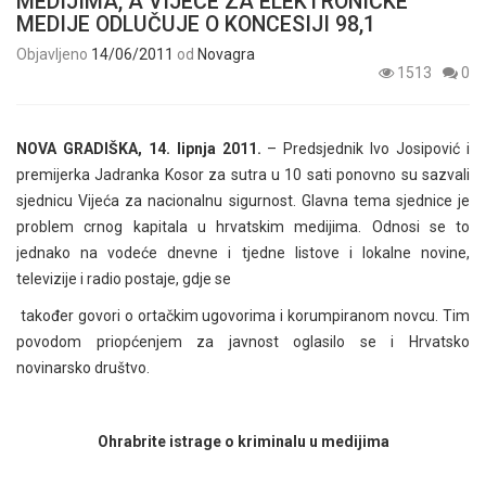
MEDIJIMA, A VIJEĆE ZA ELEKTRONIČKE
MEDIJE ODLUČUJE O KONCESIJI 98,1
Objavljeno
14/06/2011
od
Novagra
1513
0
NOVA GRADIŠKA, 14. lipnja 2011.
– Predsjednik Ivo Josipović i
premijerka Jadranka Kosor za sutra u 10 sati ponovno su sazvali
sjednicu Vijeća za nacionalnu sigurnost. Glavna tema sjednice je
problem crnog kapitala u hrvatskim medijima. Odnosi se to
jednako na vodeće dnevne i tjedne listove i lokalne novine,
televizije i radio postaje, gdje se
također govori o ortačkim ugovorima i korumpiranom novcu. Tim
povodom priopćenjem za javnost oglasilo se i Hrvatsko
novinarsko društvo.
Ohrabrite istrage o kriminalu u medijima