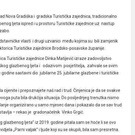
d Nova Gradiška i gradska Turistička zajednica, tradicionalno
enog ljeta ispred i u prostoru Turističke zajednice uz nastup
Szabo.
dstavničke vlasti i drugi uzvanici među kojima su bili zamjenik
ektorica Turističke zajednice Brodsko-posavske županije.
rica Turističke zajednice Dinka Matijević izraze zadovoljstvo
kog glazbenog ljeta i odazivom posjetitelja, zahvale se svim
odine sastavni dio jubilarne 25. jubilarne glazbene i turističke
a cijenite i prepoznajete naš rad i trud. Činjenica je da se ovakve
 ovoga puta bila drukčija situacija. Do posljednjeg trenutka nismo
ađanje organizirano u samo mjesec dana i pokazalo da se sav trud
astavlja – rekao je gradonačelnik Vinko Grgić.
glazbenog ljeta” iz 2019. godine pitala sam se hoće li se ovo
jela „Parni valjak” i ljude koji su se okupili, bila sam presretna.