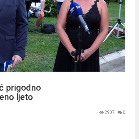
ić prigodno
eno ljeto
2907
0