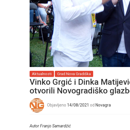
Aktualnosti
Grad Nova Gradiška
Vinko Grgić i Dinka Matijev
otvorili Novogradiško glazb
Objavljeno
14/08/2021
od
Novagra
Autor Franjo Samardžić