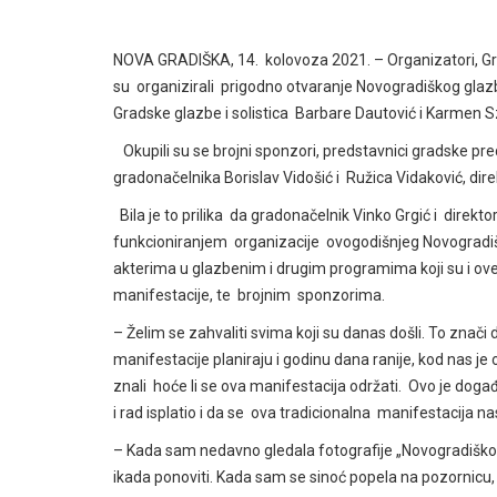
NOVA GRADIŠKA, 14. kolovoza 2021. – Organizatori, Gra
su organizirali prigodno otvaranje Novogradiškog glazb
Gradske glazbe i solistica Barbare Dautović i Karmen 
Okupili su se brojni sponzori, predstavnici gradske pre
gradonačelnika Borislav Vidošić i Ružica Vidaković, dir
Bila je to prilika da gradonačelnik Vinko Grgić i direkto
funkcioniranjem organizacije ovogodišnjeg Novogradiš
akterima u glazbenim i drugim programima koji su i ove g
manifestacije, te brojnim sponzorima.
– Želim se zahvaliti svima koji su danas došli. To znači d
manifestacije planiraju i godinu dana ranije, kod nas je
znali hoće li se ova manifestacija održati. Ovo je dog
i rad isplatio i da se ova tradicionalna manifestacija n
– Kada sam nedavno gledala fotografije „Novogradiškog 
ikada ponoviti. Kada sam se sinoć popela na pozornicu, vid