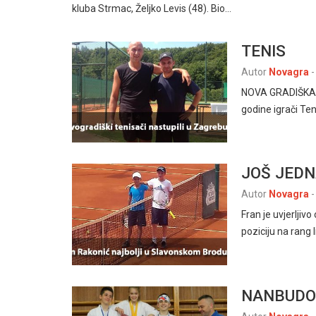
kluba Strmac, Željko Levis (48). Bio…
TENIS
Autor
Novagra
-
NOVA GRADIŠKA, 18
godine igrači Te
JOŠ JED
Autor
Novagra
-
Fran je uvjerljiv
poziciju na rang 
NANBUDO 