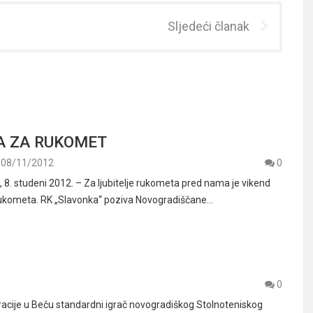
Sljedeći članak
A ZA RUKOMET
08/11/2012
0
. studeni 2012. – Za ljubitelje rukometa pred nama je vikend
ukometa. RK „Slavonka“ poziva Novogradiščane…
0
racije u Beču standardni igrač novogradiškog Stolnoteniskog