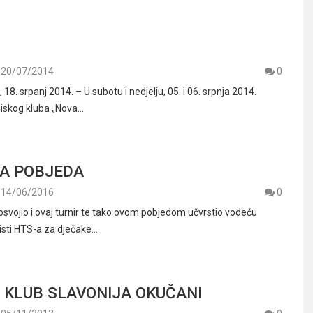
20/07/2014
0
. srpanj 2014. – U subotu i nedjelju, 05. i 06. srpnja 2014.
niskog kluba „Nova…
NA POBJEDA
14/06/2016
0
o osvojio i ovaj turnir te tako ovom pobjedom učvrstio vodeću
listi HTS-a za dječake…
KLUB SLAVONIJA OKUČANI