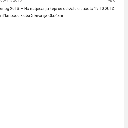
05/11/2013
0
enog 2013. – Na natjecanju koje se održalo u subotu 19.10.2013.
vi Nanbudo kluba Slavonija Okučani…