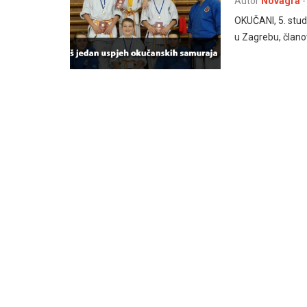
Autor
Novagra
-
OKUČANI, 5. stud
u Zagrebu, člano