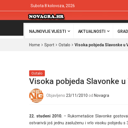
Subota 8 kolovoza, 2026
NAJNOVIJE VIJESTI
AKTUALNOSTI
GRAD
Home
Sport
Ostalo
Visoka pobjeda Slavonke u 
Ostalo
Visoka pobjeda Slavonke u
Objavljeno
23/11/2010
od
Novagra
22. studeni 2010.
– Rukometašice Slavonke gostovale
ostvarivši još jednu zasluženu i vrlo visoku pobjedu s 