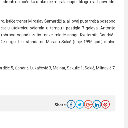
 je odmah na početku utakmice morala napustiti igru radi povrede.
ro, ističe trener Miroslav Samardžija, ali ovaj puta treba posebno
e cijelu utakmicu odigrala u tempu i postigla 7 golova. Antonija
a (obrana-napad), zatim nove mlade snage Kvaternik, Čondrić i
aže u igri, te i standarne Maras i Sokić (obje 1996.god.) stalne
džić 5, Čondrić, Lukačević 3, Malnar, Sekulić 1, Sokić, Milinović 7,
Share: