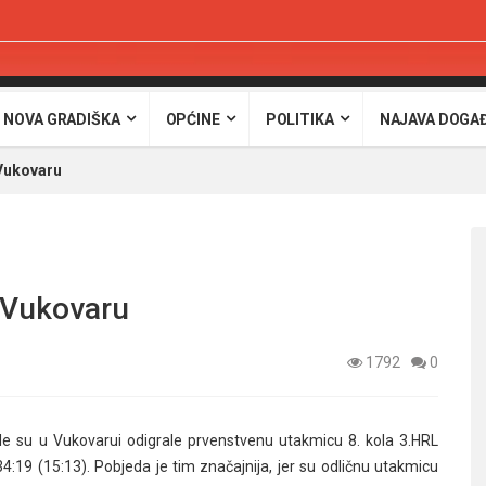
 NOVA GRADIŠKA
OPĆINE
POLITIKA
NAJAVA DOGA
Vukovaru
 Vukovaru
1792
0
 su u Vukovarui odigrale prvenstvenu utakmicu 8. kola 3.HRL
34:19 (15:13). Pobjeda je tim značajnija, jer su odličnu utakmicu