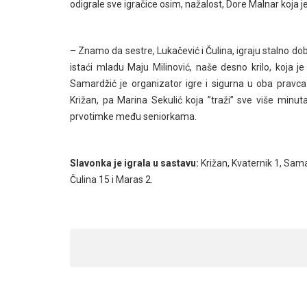
odigrale sve igračice osim, nažalost, Dore Malnar koja
– Znamo da sestre, Lukačević i Čulina, igraju stalno dob
istaći mladu Maju Milinović, naše desno krilo, koja j
Samardžić je organizator igre i sigurna u oba pravc
Križan, pa Marina Sekulić koja ”traži” sve više minut
prvotimke među seniorkama.
Slavonka je igrala u sastavu:
Križan, Kvaternik 1, Samar
Čulina 15 i Maras 2.