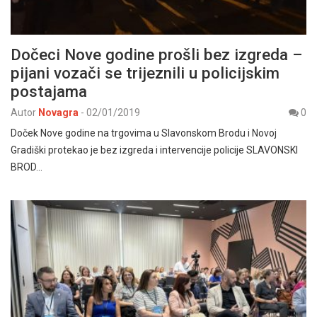
Dočeci Nove godine prošli bez izgreda –
pijani vozači se trijeznili u policijskim
postajama
Autor
Novagra
-
02/01/2019
0
Doček Nove godine na trgovima u Slavonskom Brodu i Novoj
Gradiški protekao je bez izgreda i intervencije policije SLAVONSKI
BROD…