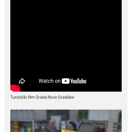
Turistički film Grada Nove Gradiške