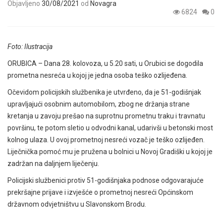
Objavljeno
30/08/2021
od
Novagra
6824
0
Foto: Ilustracija
ORUBICA – Dana 28. kolovoza, u 5.20 sati, u Orubici se dogodila
prometna nesreća u kojoj je jedna osoba teško ozlijeđena.
Očevidom policijskih službenika je utvrđeno, da je 51-godišnjak
upravljajući osobnim automobilom, zbog ne držanja strane
kretanja u zavoju prešao na suprotnu prometnu traku i travnatu
površinu, te potom sletio u odvodni kanal, udarivši u betonski most
kolnog ulaza. U ovoj prometnoj nesreći vozač je teško ozlijeđen.
Liječnička pomoć mu je pružena u bolnici u Novoj Gradiški u kojoj je
zadržan na daljnjem liječenju.
Policijski službenici protiv 51-godišnjaka podnose odgovarajuće
prekršajne prijave i izvješće o prometnoj nesreći Općinskom
državnom odvjetništvu u Slavonskom Brodu.