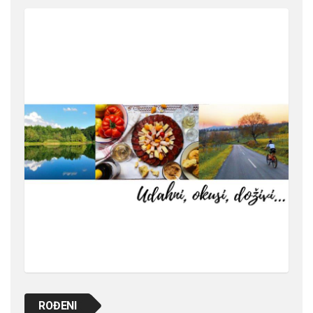
ROĐENI