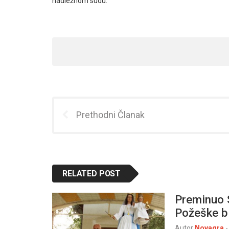
nadležnom sudu.
Prethodni Članak
RELATED POST
Preminuo S
Požeške b
Autor
Novagra
-