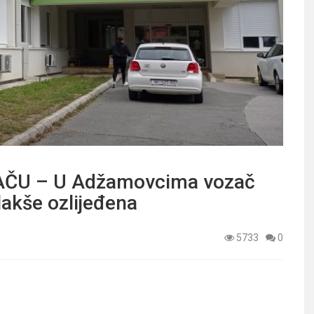
ČU – U Adžamovcima vozač
lakše ozlijeđena
5733
0