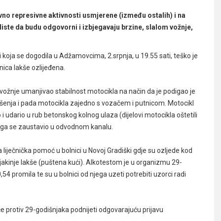
ivno represivne aktivnosti usmjerene (između ostalih) i na
iste da budu odgovorni i izbjegavaju brzine, slalom vožnje,
oja se dogodila u Adžamovcima, 2.srpnja, u 19.55 sati, teško je
nica lakše ozlijeđena.
kom vožnje umanjivao stabilnost motocikla na način da je podigao je
nošenja i pada motocikla zajedno s vozačem i putnicom. Motocikl
 i udario u rub betonskog kolnog ulaza (dijelovi motocikla oštetili
čega se zaustavio u odvodnom kanalu.
 liječnička pomoć u bolnici u Novoj Gradiški gdje su ozljede kod
jakinje lakše (puštena kući). Alkotestom je u organizmu 29-
54 promila te su u bolnici od njega uzeti potrebiti uzorci radi
 će protiv 29-godišnjaka podnijeti odgovarajuću prijavu