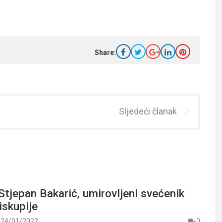
Share:
Sljedeći članak
tjepan Bakarić, umirovljeni svećenik
iskupije
24/01/2022
0