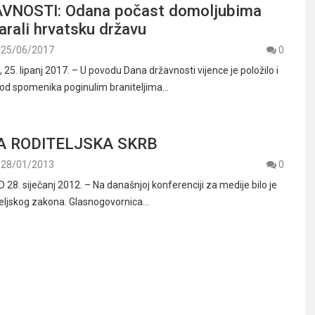
VNOSTI: Odana počast domoljubima
varali hrvatsku državu
25/06/2017
0
5. lipanj 2017. – U povodu Dana državnosti vijence je položilo i
 kod spomenika poginulim braniteljima…
 RODITELJSKA SKRB
28/01/2013
0
8. siječanj 2012. – Na današnjoj konferenciji za medije bilo je
biteljskog zakona. Glasnogovornica…