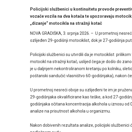
Policijski službenici u kontinuitetu provode prevent
vozače vozila na dva kotača te upozoravaju motocikl
„dizanje“ motocikla na stražnji kotač
NOVA GRADIŠKA, 3. srpnja 2026. – U prometnoj nesreći k
ozlijeđen 29-godišnji motociklist, dok je 27-godišnja put
Policijski službenici su utvrdili da je motociklist prili
motocikl na stražnji kotač, uslijed čega je došlo do za
je u daljnjem nekontroliranom kretanju po kolniku, sletio
poštanski sandučić vlasništvo 60-godišnjaka), nakon 
U prometnoj nesreći oboje su ozlijeđeni te im je pružena
29-godišnjaka okvalificirane kao teške, a kod 27-godišn
godišnjaka očitana koncentracija alkohola u iznosu od 0,
analize na prisutnost alkohola u organizmu.
Nakon dobivenih rezultata analize, policijski službenici