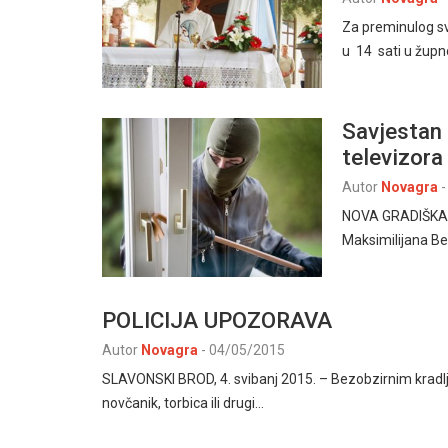
Za preminulog sv
u 14 sati u župn
Savjestan 
televizora
Autor
Novagra
-
NOVA GRADIŠKA – 
Maksimilijana Ben
POLICIJA UPOZORAVA
Autor
Novagra
-
04/05/2015
SLAVONSKI BROD, 4. svibanj 2015. – Bezobzirnim kradljiv
novčanik, torbica ili drugi…