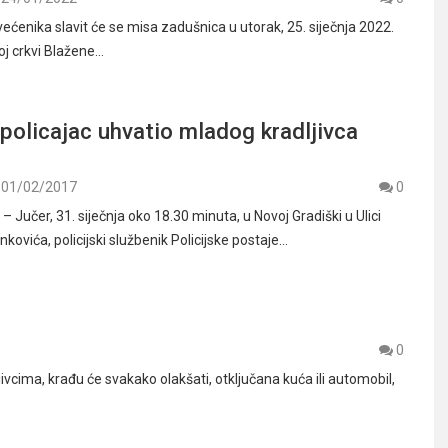
ećenika slavit će se misa zadušnica u utorak, 25. siječnja 2022.
oj crkvi Blažene…
policajac uhvatio mladog kradljivca
01/02/2017
0
Jučer, 31. siječnja oko 18.30 minuta, u Novoj Gradiški u Ulici
kovića, policijski službenik Policijske postaje…
0
cima, krađu će svakako olakšati, otključana kuća ili automobil,