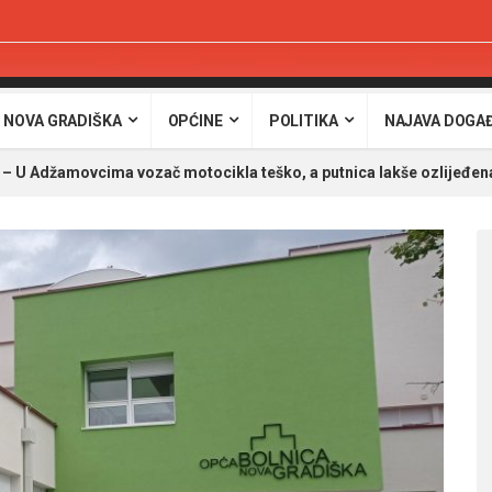
 NOVA GRADIŠKA
OPĆINE
POLITIKA
NAJAVA DOGA
 Adžamovcima vozač motocikla teško, a putnica lakše ozlijeđe