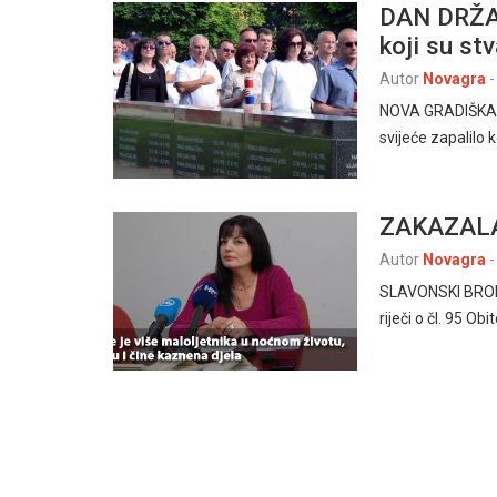
DAN DRŽA
koji su st
Autor
Novagra
-
NOVA GRADIŠKA, 2
svijeće zapalilo
ZAKAZALA
Autor
Novagra
-
SLAVONSKI BROD 2
riječi o čl. 95 O