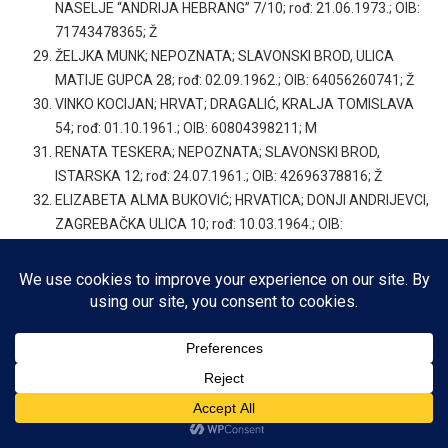
NASELJE “ANDRIJA HEBRANG” 7/10; rođ: 21.06.1973.; OIB:
71743478365; Ž
ŽELJKA MUNK; NEPOZNATA; SLAVONSKI BROD, ULICA
MATIJE GUPCA 28; rođ: 02.09.1962.; OIB: 64056260741; Ž
VINKO KOCIJAN; HRVAT; DRAGALIĆ, KRALJA TOMISLAVA
54; rođ: 01.10.1961.; OIB: 60804398211; M
RENATA TESKERA; NEPOZNATA; SLAVONSKI BROD,
ISTARSKA 12; rođ: 24.07.1961.; OIB: 42696378816; Ž
ELIZABETA ALMA BUKOVIĆ; HRVATICA; DONJI ANDRIJEVCI,
ZAGREBAČKA ULICA 10; rođ: 10.03.1964.; OIB:
45982712765; Ž
MARA HERCEG; HRVATICA; BERAVCI, BERAVCI 238A; rođ:
02.10.1962.; OIB: 71796579849; Ž
MARKO MARIĆ; HRVAT; SLAVONSKI BROD, ULICA IVANA
GUNDULIĆA 3; rođ: 18.10.1993.; OIB: 10797517341; M
ZDENKA KLADARIĆ; HRVATICA; BERAVCI, BERAVCI 76; rođ:
16.12.1967.; OIB: 37365072085; Ž
SVJETLANA TURSKI; HRVATICA; STARO TOPOLJE,
DALMATINSKA 36A; rođ: 02.07.1975.; OIB: 93783654794; Ž