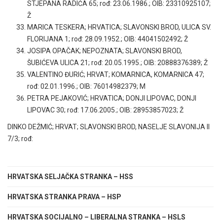
STJEPANA RADIĆA 65; rođ: 23.06.1986.; OIB: 23310925107;
Ž
MARICA TESKERA; HRVATICA; SLAVONSKI BROD, ULICA SV.
FLORIJANA 1; rođ: 28.09.1952.; OIB: 44041502492; Ž
JOSIPA OPAČAK; NEPOZNATA; SLAVONSKI BROD,
ŠUBIĆEVA ULICA 21; rođ: 20.05.1995.; OIB: 20888376389; Ž
VALENTINO ĐURIĆ; HRVAT; KOMARNICA, KOMARNICA 47;
rođ: 02.01.1996.; OIB: 76014982379; M
PETRA PEJAKOVIĆ; HRVATICA; DONJI LIPOVAC, DONJI
LIPOVAC 30; rođ: 17.06.2005.; OIB: 28953857023; Ž
DINKO DEŽMIĆ; HRVAT; SLAVONSKI BROD, NASELJE SLAVONIJA II
7/3; rođ:
HRVATSKA SELJAČKA STRANKA – HSS
HRVATSKA STRANKA PRAVA – HSP
HRVATSKA SOCIJALNO – LIBERALNA STRANKA – HSLS