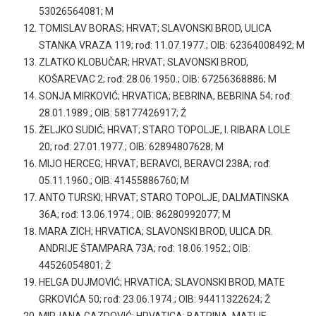
53026564081; M
TOMISLAV BORAS; HRVAT; SLAVONSKI BROD, ULICA
STANKA VRAZA 119; rođ: 11.07.1977.; OIB: 62364008492; M
ZLATKO KLOBUČAR; HRVAT; SLAVONSKI BROD,
KOŠAREVAC 2; rođ: 28.06.1950.; OIB: 67256368886; M
SONJA MIRKOVIĆ; HRVATICA; BEBRINA, BEBRINA 54; rođ:
28.01.1989.; OIB: 58177426917; Ž
ŽELJKO SUDIĆ; HRVAT; STARO TOPOLJE, I. RIBARA LOLE
20; rođ: 27.01.1977.; OIB: 62894807628; M
MIJO HERCEG; HRVAT; BERAVCI, BERAVCI 238A; rođ:
05.11.1960.; OIB: 41455886760; M
ANTO TURSKI; HRVAT; STARO TOPOLJE, DALMATINSKA
36A; rođ: 13.06.1974.; OIB: 86280992077; M
MARA ZICH; HRVATICA; SLAVONSKI BROD, ULICA DR.
ANDRIJE ŠTAMPARA 73A; rođ: 18.06.1952.; OIB:
44526054801; Ž
HELGA DUJMOVIĆ; HRVATICA; SLAVONSKI BROD, MATE
GRKOVIĆA 50; rođ: 23.06.1974.; OIB: 94411322624; Ž
MIRJANA GAZDOVIĆ; HRVATICA; BATRINA, MATIJE