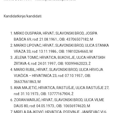
Kandidatkinje/kandidati:
MIRKO DUSPARA; HRVAT; SLAVONSKI BROD, JOSIPA
BAŠIĆA 69; rođ: 21.08.1961.; OIB: 43706507182; M
MARKO LIPOVAC; HRVAT; SLAVONSKI BROD, ULICA STANKA
VRAZA 33; rođ: 13.11.1986.; OIB: 19810264660; M
JELENA TOMIĆ; HRVATICA; BUKOVLJE, ULICA HRVATSKIH
ŽRTAVA 4; rođ: 24.01.1997.; OIB: 93099462023; Ž
MARIO RUBIL; HRVAT; SLAVONSKI BROD, ULICA HRVOJA
VUKČIĆA – HRVATINIĆA 23; rođ: 07.10.1957.; OIB:
36637661863; M
ANA MAJETIĆ; HRVATICA; RASTUŠJE, ULICA RASTUŠJE 27;
rođ: 31.10.1973.; OIB: 13777167904; Ž
ZORAN MARIJIĆ; HRVAT; SLAVONSKI BROD, ULICA VILME
DAUS 80; rođ: 04.05.1973.; OIB: 10656974620; M
MIRELA RAJKOVIĆ; HRVATICA; PODVINJE, JANIŠEVAC VI 6;