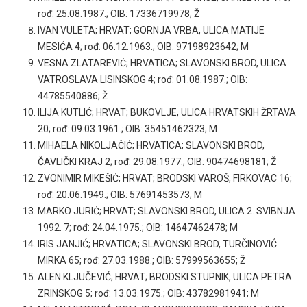
rođ: 25.08.1987.; OIB: 17336719978; Ž
IVAN VULETA; HRVAT; GORNJA VRBA, ULICA MATIJE
MESIĆA 4; rođ: 06.12.1963.; OIB: 97198923642; M
VESNA ZLATAREVIĆ; HRVATICA; SLAVONSKI BROD, ULICA
VATROSLAVA LISINSKOG 4; rođ: 01.08.1987.; OIB:
44785540886; Ž
ILIJA KUTLIĆ; HRVAT; BUKOVLJE, ULICA HRVATSKIH ŽRTAVA
20; rođ: 09.03.1961.; OIB: 35451462323; M
MIHAELA NIKOLJAČIĆ; HRVATICA; SLAVONSKI BROD,
ČAVLIČKI KRAJ 2; rođ: 29.08.1977.; OIB: 90474698181; Ž
ZVONIMIR MIKEŠIĆ; HRVAT; BRODSKI VAROŠ, FIRKOVAC 16;
rođ: 20.06.1949.; OIB: 57691453573; M
MARKO JURIĆ; HRVAT; SLAVONSKI BROD, ULICA 2. SVIBNJA
1992. 7; rođ: 24.04.1975.; OIB: 14647462478; M
IRIS JANJIĆ; HRVATICA; SLAVONSKI BROD, TURČINOVIĆ
MIRKA 65; rođ: 27.03.1988.; OIB: 57999563655; Ž
ALEN KLJUČEVIĆ; HRVAT; BRODSKI STUPNIK, ULICA PETRA
ZRINSKOG 5; rođ: 13.03.1975.; OIB: 43782981941; M