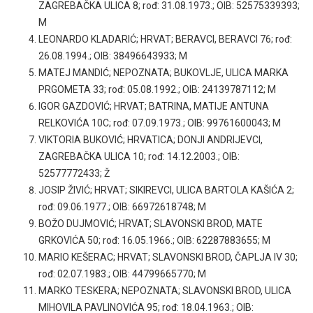
ZAGREBAČKA ULICA 8; rođ: 31.08.1973.; OIB: 52575339393;
M
LEONARDO KLADARIĆ; HRVAT; BERAVCI, BERAVCI 76; rođ:
26.08.1994.; OIB: 38496643933; M
MATEJ MANDIĆ; NEPOZNATA; BUKOVLJE, ULICA MARKA
PRGOMETA 33; rođ: 05.08.1992.; OIB: 24139787112; M
IGOR GAZDOVIĆ; HRVAT; BATRINA, MATIJE ANTUNA
RELKOVIĆA 10C; rođ: 07.09.1973.; OIB: 99761600043; M
VIKTORIA BUKOVIĆ; HRVATICA; DONJI ANDRIJEVCI,
ZAGREBAČKA ULICA 10; rođ: 14.12.2003.; OIB:
52577772433; Ž
JOSIP ŽIVIĆ; HRVAT; SIKIREVCI, ULICA BARTOLA KAŠIĆA 2;
rođ: 09.06.1977.; OIB: 66972618748; M
BOŽO DUJMOVIĆ; HRVAT; SLAVONSKI BROD, MATE
GRKOVIĆA 50; rođ: 16.05.1966.; OIB: 62287883655; M
MARIO KEŠERAC; HRVAT; SLAVONSKI BROD, ČAPLJA IV 30;
rođ: 02.07.1983.; OIB: 44799665770; M
MARKO TESKERA; NEPOZNATA; SLAVONSKI BROD, ULICA
MIHOVILA PAVLINOVIĆA 95; rođ: 18.04.1963.; OIB: