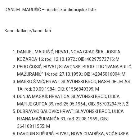
DANIJEL MARUŠIĆ – nositelj kandidacijske liste
Kandidatkinje/kandidati:
DANIJEL MARUŠIĆ; HRVAT; NOVA GRADIŠKA, JOSIPA
KOZARCA 16; rođ: 12.10.1972.; OIB: 46297573716; M
PERO ĆOSIĆ; HRVAT; SLAVONSKI BROD, TRG “IVANA BRLIĆ
MAŽURANIĆ” 14; rođ: 27.10.1959.; OIB: 42845016094; M
MARKO ŠIMIĆ; HRVAT; SLAVONSKI BROD, NASELJE JELAS
1A; rođ: 30.09.1984.; OIB: 01556849399; M
DUNJA MAGAŠ; HRVATICA; SLAVONSKI BROD, ULICA
MATIJE GUPCA 39; rođ: 25.05.1964.; OIB: 95703294757; Ž
DUBRAVKO GALOVIĆ; HRVAT; SLAVONSKI BROD, ULICA
FRANA MAŽURANIĆA 31; rođ: 22.08.1969.; OIB:
36410811555; M
DAVORIN SLIŠURIĆ; HRVAT; NOVA GRADIŠKA, VOĆARSKA