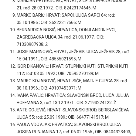
MARIJAN PETRANOVIĆ; HRVAT; SIČE, STJEPANA RADIĆA
21; rođ: 28.02.1972.; OIB: 82423174646; M
MARKO BARIĆ; HRVAT; SAPCI, ULICA SAPCI 64; rođ:
05.10.1986.; OIB: 26222217566; M
BERNARDICA NOSIĆ; HRVATICA; DONJI ANDRIJEVCI,
ZAGREBAČKA ULICA 34; rođ: 21.06.1977.; OIB:
71330907938; Ž
JOSIP MARINOVIĆ; HRVAT; JEŽEVIK, ULICA JEŽEVIK 28; rođ:
15.04.1991.; OIB: 48555021595; M
IGOR DIKANOVIĆ; HRVAT; STUPNIČKI KUTI, STUPNIČKI KUTI
112; rođ: 03.05.1992.; OIB: 70595270189; M
MARKO KOJANOVIĆ; HRVAT; SIČE, MATIJE GUPCA 28; rođ:
08.10.1996.; OIB: 49107453071; M
IVANA PAVLIĆ; HRVATICA; SLAVONSKI BROD, ULICA JULIJA
HOFFMANA 3; rođ: 13.12.1971.; OIB: 27193224122; Ž
ANTE GOJEVIĆ; HRVAT; SLAVONSKI BROD, BERISLAVIĆEVA
ULICA 55; rođ: 25.09.1989.; OIB: 66477141517; M
PAULA VDOVJAK; HRVATICA; SLAVONSKI BROD, ULICA
JOSIPA RUNJANINA 17; rođ: 06.02.1955.; OIB: 08404323403;