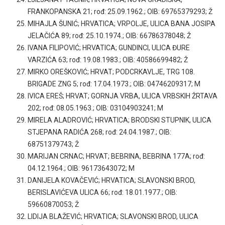
FRANKOPANSKA 21; rođ: 25.09.1962.; OIB: 69765379293; Ž
MIHAJLA ŠUNIĆ; HRVATICA; VRPOLJE, ULICA BANA JOSIPA
JELAČIĆA 89; rođ: 25.10.1974.; OIB: 66786378048; Ž
IVANA FILIPOVIĆ; HRVATICA; GUNDINCI, ULICA ĐURE
VARZIĆA 63; rođ: 19.08.1983.; OIB: 40586699482; Ž
MIRKO OREŠKOVIĆ; HRVAT; PODCRKAVLJE, TRG 108.
BRIGADE ZNG 5; rođ: 17.04.1973.; OIB: 04746209317; M
IVICA EREŠ; HRVAT; GORNJA VRBA, ULICA VRBSKIH ŽRTAVA
202; rođ: 08.05.1963.; OIB: 03104903241; M
MIRELA ALADROVIĆ; HRVATICA; BRODSKI STUPNIK, ULICA
STJEPANA RADIĆA 268; rođ: 24.04.1987.; OIB:
68751379743; Ž
MARIJAN CRNAC; HRVAT; BEBRINA, BEBRINA 177A; rođ:
04.12.1964.; OIB: 96173643072; M
DANIJELA KOVAČEVIĆ; HRVATICA; SLAVONSKI BROD,
BERISLAVIĆEVA ULICA 66; rođ: 18.01.1977.; OIB:
59660870053; Ž
LIDIJA BLAŽEVIĆ; HRVATICA; SLAVONSKI BROD, ULICA