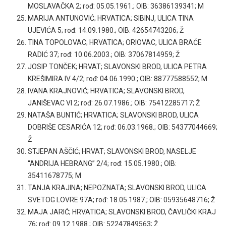
MOSLAVAČKA 2; rođ: 05.05.1961.; OIB: 36386139341; M
MARIJA ANTUNOVIĆ; HRVATICA; SIBINJ, ULICA TINA
UJEVIĆA 5; rođ: 14.09.1980.; OIB: 42654743206; Ž
TINA TOPOLOVAC; HRVATICA; ORIOVAC, ULICA BRAĆE
RADIĆ 37; rođ: 10.06.2003.; OIB: 37067814959; Ž
JOSIP TONČEK; HRVAT; SLAVONSKI BROD, ULICA PETRA
KREŠIMIRA IV 4/2; rođ: 04.06.1990.; OIB: 88777588552; M
IVANA KRAJNOVIĆ; HRVATICA; SLAVONSKI BROD,
JANIŠEVAC VI 2; rođ: 26.07.1986.; OIB: 75412285717; Ž
NATAŠA BUNTIĆ; HRVATICA; SLAVONSKI BROD, ULICA
DOBRIŠE CESARIĆA 12; rođ: 06.03.1968.; OIB: 54377044669;
Ž
STJEPAN AŠČIĆ; HRVAT; SLAVONSKI BROD, NASELJE
“ANDRIJA HEBRANG” 2/4; rođ: 15.05.1980.; OIB:
35411678775; M
TANJA KRAJINA; NEPOZNATA; SLAVONSKI BROD, ULICA
SVETOG LOVRE 97A; rođ: 18.05.1987.; OIB: 05935648716; Ž
MAJA JARIĆ; HRVATICA; SLAVONSKI BROD, ČAVLIČKI KRAJ
76; rođ: 09.12.1988.; OIB: 52247849563; Ž