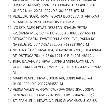
JOSIP VIDAKOVIĆ; HRVAT; ZADUBRAVLJE, SLAVONSKA
ULICA 91; rođ: 20.03.1997.; OIB: 36130871072; M
VESELJKO ŠUGIĆ; HRVAT; GORNJI BOGIĆEVCI, STARI KRAJ
50; rođ: 25.02.1970.; OIB: 40185064803; M
IVO SEDLAČEK; HRVAT; REŠETARI, KRALJA PETRA
KREŠIMIRA IV 67; rođ: 14.11.1965.; OIB: 80830231655; M
BERNARD PAŽIN; HRVAT; DONJI ANDRIJEVCI, RADNIČKO
NASELJE 20; rođ: 17.05.1975.; OIB: 45882210610; M
NIKOLINA ŠARIĆ; HRVATICA; SLAVONSKI BROD, ULICA IVANA
BELOSTENCA 75; rođ: 26.06.1994.; OIB: 94925148319; Ž
ĐURO BASANOVIĆ; HRVAT; GORNJI ANDRIJEVCI, ULICA
GORNJI ANDRIJEVCI 78; rođ: 21.07.1978.; OIB: 43252652932;
M
MARIO VLAINIĆ; HRVAT; GODINJAK, GODINJAK 98; rođ:
06.05.1983.; OIB: 23977364559; M
VESNA VALENTA; HRVATICA; NOVA GRADIŠKA, JOSIPA
SENIĆA-PEPE 13; rođ: 27.02.1951.; OIB: 02704249903; Ž
STJEPAN JELIĆ; HRVAT; CIGLENIK, SLAVONSKA ULICA 62;