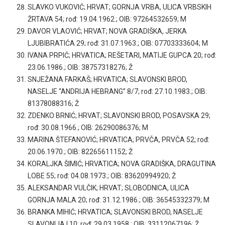
SLAVKO VUKOVIĆ; HRVAT; GORNJA VRBA, ULICA VRBSKIH
ŽRTAVA 54; rođ: 19.04.1962.; OIB: 97264532659; M
DAVOR VLAOVIĆ; HRVAT; NOVA GRADIŠKA, JERKA
LJUBIBRATIĆA 29; rođ: 31.07.1963.; OIB: 07703333604; M
IVANA PRPIĆ; HRVATICA; REŠETARI, MATIJE GUPCA 20; rođ:
23.06.1986.; OIB: 38757318276; Ž
SNJEŽANA FARKAŠ; HRVATICA; SLAVONSKI BROD,
NASELJE “ANDRIJA HEBRANG” 8/7; rođ: 27.10.1983.; OIB:
81378088316; Ž
ZDENKO BRNIĆ; HRVAT; SLAVONSKI BROD, POSAVSKA 29;
rođ: 30.08.1966.; OIB: 26290086376; M
MARINA ŠTEFANOVIĆ; HRVATICA; PRVČA, PRVČA 52; rođ:
20.06.1970.; OIB: 82265611152; Ž
KORALJKA ŠIMIĆ; HRVATICA; NOVA GRADIŠKA, DRAGUTINA
LOBE 55; rođ: 04.08.1973.; OIB: 83620994920; Ž
ALEKSANDAR VULČIK; HRVAT; SLOBODNICA, ULICA
GORNJA MALA 20; rođ: 31.12.1986.; OIB: 36545332379; M
BRANKA MIHIĆ; HRVATICA; SLAVONSKI BROD, NASELJE
SLAVONIJA I 10; rođ: 29.03.1958.; OIB: 33112067196; Ž