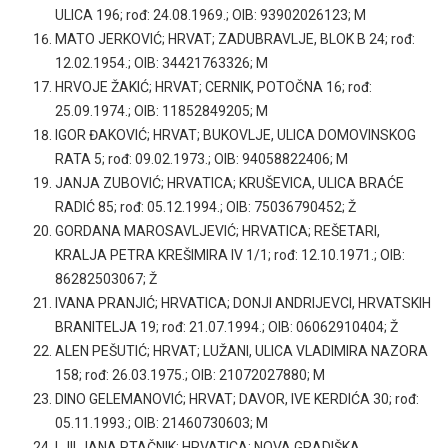
ULICA 196; rođ: 24.08.1969.; OIB: 93902026123; M
MATO JERKOVIĆ; HRVAT; ZADUBRAVLJE, BLOK B 24; rođ:
12.02.1954.; OIB: 34421763326; M
HRVOJE ŽAKIĆ; HRVAT; CERNIK, POTOČNA 16; rođ:
25.09.1974.; OIB: 11852849205; M
IGOR ĐAKOVIĆ; HRVAT; BUKOVLJE, ULICA DOMOVINSKOG
RATA 5; rođ: 09.02.1973.; OIB: 94058822406; M
JANJA ZUBOVIĆ; HRVATICA; KRUŠEVICA, ULICA BRAĆE
RADIĆ 85; rođ: 05.12.1994.; OIB: 75036790452; Ž
GORDANA MAROSAVLJEVIĆ; HRVATICA; REŠETARI,
KRALJA PETRA KREŠIMIRA IV 1/1; rođ: 12.10.1971.; OIB:
86282503067; Ž
IVANA PRANJIĆ; HRVATICA; DONJI ANDRIJEVCI, HRVATSKIH
BRANITELJA 19; rođ: 21.07.1994.; OIB: 06062910404; Ž
ALEN PEŠUTIĆ; HRVAT; LUŽANI, ULICA VLADIMIRA NAZORA
158; rođ: 26.03.1975.; OIB: 21072027880; M
DINO GELEMANOVIĆ; HRVAT; DAVOR, IVE KERDIĆA 30; rođ:
05.11.1993.; OIB: 21460730603; M
LJILJANA PTAČNIK; HRVATICA; NOVA GRADIŠKA,