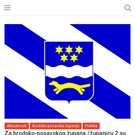
Aktualnosti
Brodsko-posavska županija
Politika
Za brodsko-posavskog župana /županicu 2 su