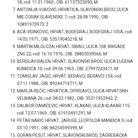
18; rođ: 11.01.1960.; OIB: 61137323090; M
ANTONIJA VUKOVIĆ; HRVATICA; SLAVONSKI BROD, ULICA
MIE ČORAK SLAVENSKE 7; rođ: 28.08.1990.; OIB:
10891973973; Ž
ACA VIDAKOVIĆ; HRVAT; BODEGRAJ, BODEGRAJ 105A; rođ:
14.05.1971.; OIB: 53519040218; M
MARTIN MILOLOŽA; HRVAT; SIBINJ, ULICA 108. BRIGADE
ZNG 22; rođ: 16.10.1976.; OIB: 38803039566; M
BERISLAV BALEN; HRVAT; SLAVONSKI BROD, ULICA EUGENA
KUMIČIĆA 10; rođ: 09.06.1963.; OIB: 27997243471; M
TOMISLAV JAGIĆ; HRVAT; BERAVCI, BERAVCI 154; rođ:
07.11.1988.; OIB: 89244714711; M
MARIJA REČIĆ; HRVATICA; OPRISAVCI, ULICA HRVATSKIH
VELIKANA 26; rođ: 08.02.1982.; OIB: 35311952942; Ž
DALIBOR DAMIČEVIĆ; HRVAT; KLAKAR, ULICA KLAKAR 115;
rođ: 12.07.1969.; OIB: 61910491291; M
PETAR NAKIĆ; HRVAT; JARUGE, LEOPOLDA MANDIĆA 9; rođ:
03.10.1991.; OIB: 84254599399; M
GORAN PEŠUT; HRVAT; SLAVONSKI BROD, ZAGREBAČKA