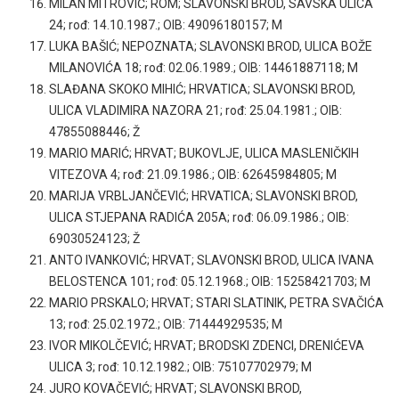
MILAN MITROVIĆ; ROM; SLAVONSKI BROD, SAVSKA ULICA
24; rođ: 14.10.1987.; OIB: 49096180157; M
LUKA BAŠIĆ; NEPOZNATA; SLAVONSKI BROD, ULICA BOŽE
MILANOVIĆA 18; rođ: 02.06.1989.; OIB: 14461887118; M
SLAĐANA SKOKO MIHIĆ; HRVATICA; SLAVONSKI BROD,
ULICA VLADIMIRA NAZORA 21; rođ: 25.04.1981.; OIB:
47855088446; Ž
MARIO MARIĆ; HRVAT; BUKOVLJE, ULICA MASLENIČKIH
VITEZOVA 4; rođ: 21.09.1986.; OIB: 62645984805; M
MARIJA VRBLJANČEVIĆ; HRVATICA; SLAVONSKI BROD,
ULICA STJEPANA RADIĆA 205A; rođ: 06.09.1986.; OIB:
69030524123; Ž
ANTO IVANKOVIĆ; HRVAT; SLAVONSKI BROD, ULICA IVANA
BELOSTENCA 101; rođ: 05.12.1968.; OIB: 15258421703; M
MARIO PRSKALO; HRVAT; STARI SLATINIK, PETRA SVAČIĆA
13; rođ: 25.02.1972.; OIB: 71444929535; M
IVOR MIKOLČEVIĆ; HRVAT; BRODSKI ZDENCI, DRENIĆEVA
ULICA 3; rođ: 10.12.1982.; OIB: 75107702979; M
JURO KOVAČEVIĆ; HRVAT; SLAVONSKI BROD,