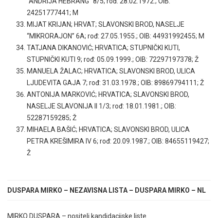
“ANDRIJA HEBRANG” 8/5; rođ: 28.02.1972.; OIB:
24251777441; M
MIJAT KRIJAN; HRVAT; SLAVONSKI BROD, NASELJE
“MIKRORAJON” 6A; rođ: 27.05.1955.; OIB: 44931992455; M
TATJANA DIKANOVIĆ; HRVATICA; STUPNIČKI KUTI,
STUPNIČKI KUTI 9; rođ: 05.09.1999.; OIB: 72297197378; Ž
MANUELA ŽALAC; HRVATICA; SLAVONSKI BROD, ULICA
LJUDEVITA GAJA 7; rođ: 31.03.1978.; OIB: 89869794111; Ž
ANTONIJA MARKOVIĆ; HRVATICA; SLAVONSKI BROD,
NASELJE SLAVONIJA II 1/3; rođ: 18.01.1981.; OIB:
52287159285; Ž
MIHAELA BAŠIĆ; HRVATICA; SLAVONSKI BROD, ULICA
PETRA KREŠIMIRA IV 6; rođ: 20.09.1987.; OIB: 84655119427;
Ž
DUSPARA MIRKO – NEZAVISNA LISTA – DUSPARA MIRKO – NL
MIRKO DUSPARA – nositelj kandidacijske liste