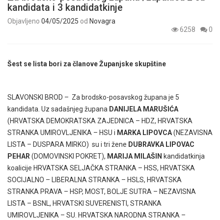
kandidata i 3 kandidatkinje
Objavljeno
04/05/2025
od
Novagra
6258
0
Šest se lista bori za članove Županjske skupštine
SLAVONSKI BROD – Za brodsko-posavskog župana je 5
kandidata. Uz sadašnjeg župana
DANIJELA MARUŠIĆA
(HRVATSKA DEMOKRATSKA ZAJEDNICA – HDZ, HRVATSKA
STRANKA UMIROVLJENIKA – HSU i
MARKA LIPOVCA
(NEZAVISNA
LISTA – DUSPARA MIRKO) su i tri žene
DUBRAVKA LIPOVAC
PEHAR
(DOMOVINSKI POKRET),
MARIJA MILAŠIN
kandidatkinja
koalicije HRVATSKA SELJAČKA STRANKA – HSS, HRVATSKA
SOCIJALNO – LIBERALNA STRANKA – HSLS, HRVATSKA
STRANKA PRAVA – HSP, MOST, BOLJE SUTRA – NEZAVISNA
LISTA – BSNL, HRVATSKI SUVERENISTI, STRANKA
UMIROVLJENIKA – SU. HRVATSKA NARODNA STRANKA –