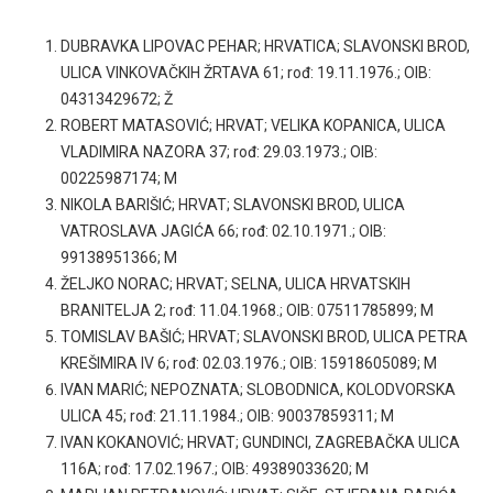
DUBRAVKA LIPOVAC PEHAR; HRVATICA; SLAVONSKI BROD,
ULICA VINKOVAČKIH ŽRTAVA 61; rođ: 19.11.1976.; OIB:
04313429672; Ž
ROBERT MATASOVIĆ; HRVAT; VELIKA KOPANICA, ULICA
VLADIMIRA NAZORA 37; rođ: 29.03.1973.; OIB:
00225987174; M
NIKOLA BARIŠIĆ; HRVAT; SLAVONSKI BROD, ULICA
VATROSLAVA JAGIĆA 66; rođ: 02.10.1971.; OIB:
99138951366; M
ŽELJKO NORAC; HRVAT; SELNA, ULICA HRVATSKIH
BRANITELJA 2; rođ: 11.04.1968.; OIB: 07511785899; M
TOMISLAV BAŠIĆ; HRVAT; SLAVONSKI BROD, ULICA PETRA
KREŠIMIRA IV 6; rođ: 02.03.1976.; OIB: 15918605089; M
IVAN MARIĆ; NEPOZNATA; SLOBODNICA, KOLODVORSKA
ULICA 45; rođ: 21.11.1984.; OIB: 90037859311; M
IVAN KOKANOVIĆ; HRVAT; GUNDINCI, ZAGREBAČKA ULICA
116A; rođ: 17.02.1967.; OIB: 49389033620; M