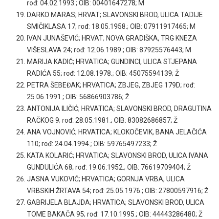
rođ: 04.02.1993.; OIB: 00401647278; M
DARKO MARAS; HRVAT; SLAVONSKI BROD, ULICA TADIJE
SMIČIKLASA 17; rođ: 18.05.1958.; OIB: 07911917465; M
IVAN JUNAŠEVIĆ; HRVAT; NOVA GRADIŠKA, TRG KNEZA
VIŠESLAVA 24; rođ: 12.06.1989.; OIB: 87925576443; M
MARIJA KADIĆ; HRVATICA; GUNDINCI, ULICA STJEPANA
RADIĆA 55; rođ: 12.08.1978.; OIB: 45075594139; Ž
PETRA ŠEBEĐAK; HRVATICA; ZBJEG, ZBJEG 179D; rođ:
25.06.1991.; OIB: 56866903786; Ž
ANTONIJA ILIČIĆ; HRVATICA; SLAVONSKI BROD, DRAGUTINA
RAČKOG 9; rođ: 28.05.1981.; OIB: 83082686857; Ž
ANA VOJNOVIĆ; HRVATICA; KLOKOČEVIK, BANA JELAČIĆA
110; rođ: 24.04.1994.; OIB: 59765497233; Ž
KATA KOLARIĆ; HRVATICA; SLAVONSKI BROD, ULICA IVANA
GUNDULIĆA 68; rođ: 19.06.1952.; OIB: 76619709404; Ž
JASNA VUKOVIĆ; HRVATICA; GORNJA VRBA, ULICA
VRBSKIH ŽRTAVA 54; rođ: 25.05.1976.; OIB: 27800597916; Ž
GABRIJELA BLAJDA; HRVATICA; SLAVONSKI BROD, ULICA
TOME BAKAČA 95; rođ: 17.10.1995.; OIB: 44443286480; Ž