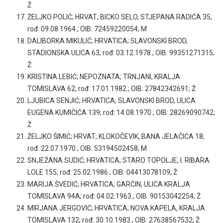
Ž
ŽELJKO POLIĆ; HRVAT; BICKO SELO, STJEPANA RADIĆA 35;
rođ: 09.08.1964.; OIB: 72459220054; M
DALIBORKA MIKULIĆ; HRVATICA; SLAVONSKI BROD,
STADIONSKA ULICA 63; rođ: 03.12.1978.; OIB: 99351271315;
Ž
KRISTINA LEBIĆ; NEPOZNATA; TRNJANI, KRALJA
TOMISLAVA 62; rođ: 17.01.1982.; OIB: 27842342691; Ž
LJUBICA SENJIĆ; HRVATICA; SLAVONSKI BROD, ULICA
EUGENA KUMIČIĆA 139; rođ: 14.08.1970.; OIB: 28269090742;
Ž
ŽELJKO ŠIMIĆ; HRVAT; KLOKOČEVIK, BANA JELAČIĆA 18;
rođ: 22.07.1970.; OIB: 53194502458; M
SNJEŽANA SUDIĆ; HRVATICA; STARO TOPOLJE, I. RIBARA
LOLE 155; rođ: 25.02.1986.; OIB: 04413078109; Ž
MARIJA ŠVEDIĆ; HRVATICA; GARČIN, ULICA KRALJA
TOMISLAVA 94A; rođ: 04.02.1963.; OIB: 90153042254; Ž
MIRJANA JERGOVIĆ; HRVATICA; NOVA KAPELA, KRALJA
TOMISLAVA 132; rođ: 30.10.1983.; OIB: 27638567532; Ž