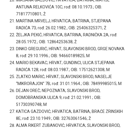
ANTUNA RELKOVIĆA 10C; rođ: 08.10.1973.; OIB:
71817710801; Ž
MARTINA MRVELJ; HRVATICA; BATRINA, STJEPANA
RADIĆA 73; rođ: 26.02.1982.; OIB: 25406325371; Ž
ŽELJKA PEKIĆ; HRVATICA; BATRINA, RADNIČKA 2A; rođ:
28.05.1972.; OIB: 12864253638; Ž
DINKO GREGURIĆ; HRVAT; SLAVONSKI BROD, GRGE NOVAKA
8; rođ: 29.10.1996.; OIB: 94660189825; M
MARIO BEKAVAC; HRVAT; GUNDINCI, ULICA STJEPANA
RADIĆA 128; rođ: 08.03.1987.; OIB: 17512621308; M
ZLATKO MARIĆ; HRVAT; SLAVONSKI BROD, NASELJE
“MIKRORAJON” 7B; rođ: 31.01.1964.; OIB: 78499985015; M
DEJAN OREČ; NEPOZNATA; SLAVONSKI BROD,
DOMOBRANSKA ULICA 9; rođ: 21.02.1991.; OIB:
51730390748; M
KATICA GAZDOVIĆ; HRVATICA; BATRINA, BRAĆE ZRINSKIH
8E; rođ: 23.10.1949.; OIB: 32763061546; Ž
ALMA RIKERT ZUBANOVIĆ; HRVATICA; SLAVONSKI BROD,