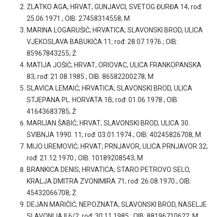
ZLATKO AGA; HRVAT; GUNJAVCI, SVETOG ĐURĐA 14; rođ:
25.06.1971.; OIB: 27458314558; M
MARINA LOGARUŠIĆ; HRVATICA; SLAVONSKI BROD, ULICA
VJEKOSLAVA BABUKIĆA 11; rođ: 28.07.1976.; OIB:
85967843255; Ž
MATIJA JOŠIĆ; HRVAT; ORIOVAC, ULICA FRANKOPANSKA
83; rođ: 21.08.1985.; OIB: 86582200278; M
SLAVICA LEMAIĆ; HRVATICA; SLAVONSKI BROD, ULICA
STJEPANA PL. HORVATA 1B; rođ: 01.06.1978.; OIB:
41643683785; Ž
MARIJAN ŠABIĆ; HRVAT; SLAVONSKI BROD, ULICA 30.
SVIBNJA 1990. 11; rođ: 03.01.1974.; OIB: 40245826708; M
MIJO UREMOVIĆ; HRVAT; PRNJAVOR, ULICA PRNJAVOR 32;
rođ: 21.12.1970.; OIB: 10189208543; M
BRANKICA DENIS; HRVATICA; STARO PETROVO SELO,
KRALJA DMITRA ZVONIMIRA 71; rođ: 26.08.1970.; OIB:
45432066708; Ž
DEJAN MARIČIĆ; NEPOZNATA; SLAVONSKI BROD, NASELJE
SLAVONIJA II 6/2; rođ: 30.11.1985.; OIB: 88196710622; M