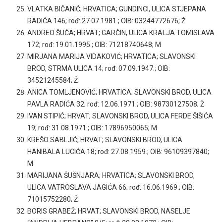
VLATKA BIČANIĆ; HRVATICA; GUNDINCI, ULICA STJEPANA
RADIĆA 146; rođ: 27.07.1981.; OIB: 03244772676; Ž
ANDREO ŠUĆA; HRVAT; GARČIN, ULICA KRALJA TOMISLAVA
172; rođ: 19.01.1995.; OIB: 71218740648; M
MIRJANA MARIJA VIDAKOVIĆ; HRVATICA; SLAVONSKI
BROD, STRMA ULICA 14; rođ: 07.09.1947.; OIB:
34521245584; Ž
ANICA TOMLJENOVIĆ; HRVATICA; SLAVONSKI BROD, ULICA
PAVLA RADIĆA 32; rođ: 12.06.1971.; OIB: 98730127508; Ž
IVAN STIPIĆ; HRVAT; SLAVONSKI BROD, ULICA FERDE ŠIŠIĆA
19; rođ: 31.08.1971.; OIB: 17896950065; M
KREŠO SABLJIĆ; HRVAT; SLAVONSKI BROD, ULICA
HANIBALA LUCIĆA 18; rođ: 27.08.1959.; OIB: 96109397840;
M
MARIJANA ŠUŠNJARA; HRVATICA; SLAVONSKI BROD,
ULICA VATROSLAVA JAGIĆA 66; rođ: 16.06.1969.; OIB:
71015752280; Ž
BORIS GRABEŽ; HRVAT; SLAVONSKI BROD, NASELJE