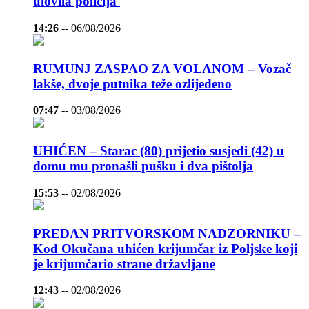
ulovila policija
14:26
--
06/08/2026
RUMUNJ ZASPAO ZA VOLANOM – Vozač
lakše, dvoje putnika teže ozlijeđeno
07:47
--
03/08/2026
UHIĆEN – Starac (80) prijetio susjedi (42) u
domu mu pronašli pušku i dva pištolja
15:53
--
02/08/2026
PREDAN PRITVORSKOM NADZORNIKU –
Kod Okučana uhićen krijumčar iz Poljske koji
je krijumčario strane državljane
12:43
--
02/08/2026