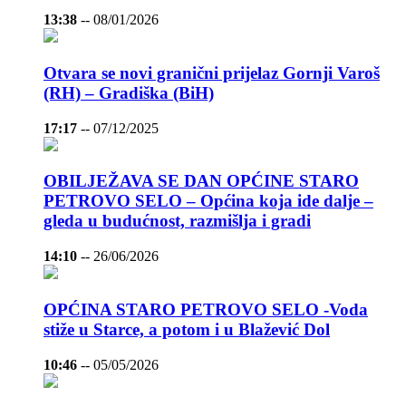
13:38
--
08/01/2026
Otvara se novi granični prijelaz Gornji Varoš
(RH) – Gradiška (BiH)
17:17
--
07/12/2025
OBILJEŽAVA SE DAN OPĆINE STARO
PETROVO SELO – Općina koja ide dalje –
gleda u budućnost, razmišlja i gradi
14:10
--
26/06/2026
OPĆINA STARO PETROVO SELO -Voda
stiže u Starce, a potom i u Blažević Dol
10:46
--
05/05/2026