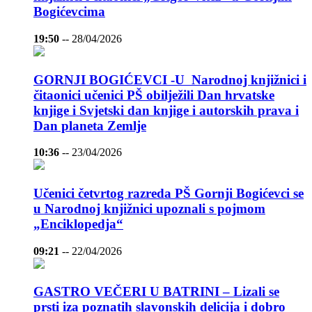
Bogićevcima
19:50
--
28/04/2026
GORNJI BOGIĆEVCI -U Narodnoj knjižnici i
čitaonici učenici PŠ obilježili Dan hrvatske
knjige i Svjetski dan knjige i autorskih prava i
Dan planeta Zemlje
10:36
--
23/04/2026
Učenici četvrtog razreda PŠ Gornji Bogićevci se
u Narodnoj knjižnici upoznali s pojmom
„Enciklopedja“
09:21
--
22/04/2026
GASTRO VEČERI U BATRINI – Lizali se
prsti iza poznatih slavonskih delicija i dobro