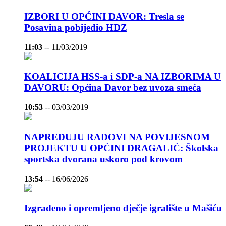
IZBORI U OPĆINI DAVOR: Tresla se
Posavina pobijedio HDZ
11:03
--
11/03/2019
KOALICIJA HSS-a i SDP-a NA IZBORIMA U
DAVORU: Općina Davor bez uvoza smeća
10:53
--
03/03/2019
NAPREDUJU RADOVI NA POVIJESNOM
PROJEKTU U OPĆINI DRAGALIĆ: Školska
sportska dvorana uskoro pod krovom
13:54
--
16/06/2026
Izgrađeno i opremljeno dječje igralište u Mašiću