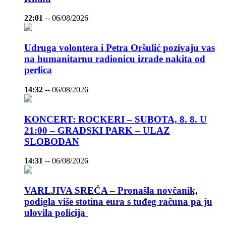
22:01
--
06/08/2026
Udruga volontera i Petra Oršulić pozivaju vas
na humanitarnu radionicu izrade nakita od
perlica
14:32
--
06/08/2026
KONCERT: ROCKERI – SUBOTA, 8. 8. U
21:00 – GRADSKI PARK – ULAZ
SLOBODAN
14:31
--
06/08/2026
VARLJIVA SREĆA – Pronašla novčanik,
podigla više stotina eura s tuđeg računa pa ju
ulovila policija