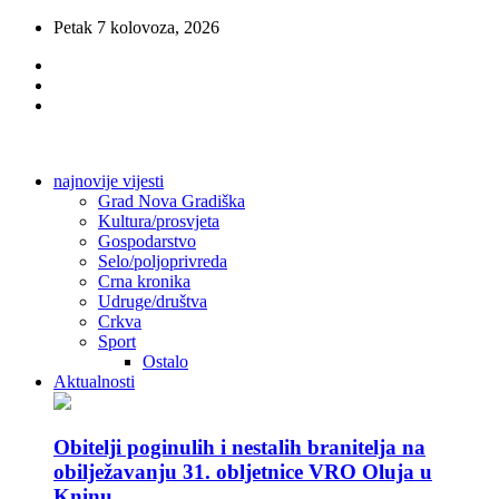
Petak 7 kolovoza, 2026
najnovije vijesti
Grad Nova Gradiška
Kultura/prosvjeta
Gospodarstvo
Selo/poljoprivreda
Crna kronika
Udruge/društva
Crkva
Sport
Ostalo
Aktualnosti
Obitelji poginulih i nestalih branitelja na
obilježavanju 31. obljetnice VRO Oluja u
Kninu