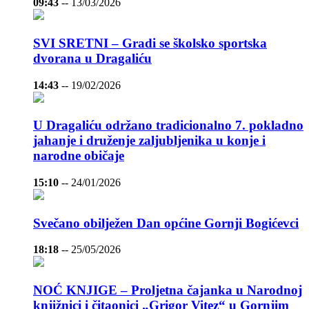
09:43
--
13/03/2026
SVI SRETNI – Gradi se školsko sportska
dvorana u Dragaliću
14:43
--
19/02/2026
U Dragaliću održano tradicionalno 7. pokladno
jahanje i druženje zaljubljenika u konje i
narodne običaje
15:10
--
24/01/2026
Svečano obilježen Dan općine Gornji Bogićevci
18:18
--
25/05/2026
NOĆ KNJIGE – Proljetna čajanka u Narodnoj
knjižnici i čitaonici „Grigor Vitez“ u Gornjim