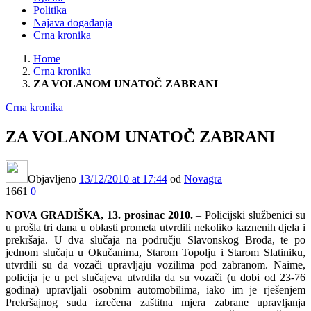
Politika
Najava događanja
Crna kronika
Home
Crna kronika
ZA VOLANOM UNATOČ ZABRANI
Crna kronika
ZA VOLANOM UNATOČ ZABRANI
Objavljeno
13/12/2010
at 17:44
od
Novagra
1661
0
NOVA GRADIŠKA, 13. prosinac 2010.
– Policijski službenici su
u prošla tri dana u oblasti prometa utvrdili nekoliko kaznenih djela i
prekršaja. U dva slučaja na području Slavonskog Broda, te po
jednom slučaju u Okučanima, Starom Topolju i Starom Slatiniku,
utvrdili su da vozači upravljaju vozilima pod zabranom. Naime,
policija je u pet slučajeva utvrdila da su vozači (u dobi od 23-76
godina) upravljali osobnim automobilima, iako im je rješenjem
Prekršajnog suda izrečena zaštitna mjera zabrane upravljanja