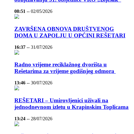
08:51
--
02/05/2026
ZAVRŠENA OBNOVA DRUŠTVENOG
DOMA U ZAPOLJU U OPĆINI REŠETARI
16:37
--
31/07/2026
Radno vrijeme reciklažnog dvorišta u
Rešetarima za vrijeme godišnjeg odmora
13:46
--
30/07/2026
REŠETARI – Umirovljenici uživali na
jednodnevnom izletu u Krapinskim Toplicama
13:24
--
28/07/2026