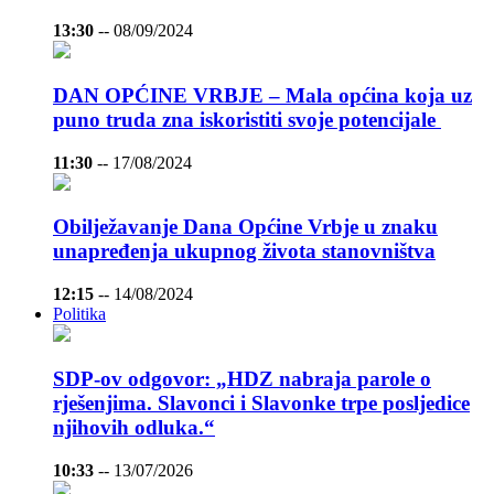
13:30
--
08/09/2024
DAN OPĆINE VRBJE – Mala općina koja uz
puno truda zna iskoristiti svoje potencijale
11:30
--
17/08/2024
Obilježavanje Dana Općine Vrbje u znaku
unapređenja ukupnog života stanovništva
12:15
--
14/08/2024
Politika
SDP-ov odgovor: „HDZ nabraja parole o
rješenjima. Slavonci i Slavonke trpe posljedice
njihovih odluka.“
10:33
--
13/07/2026