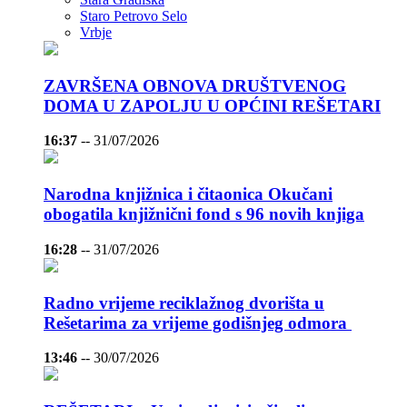
Staro Petrovo Selo
Vrbje
ZAVRŠENA OBNOVA DRUŠTVENOG
DOMA U ZAPOLJU U OPĆINI REŠETARI
16:37
--
31/07/2026
Narodna knjižnica i čitaonica Okučani
obogatila knjižnični fond s 96 novih knjiga
16:28
--
31/07/2026
Radno vrijeme reciklažnog dvorišta u
Rešetarima za vrijeme godišnjeg odmora
13:46
--
30/07/2026