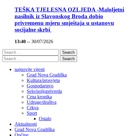
TEŠKA TJELESNA OZLJEDA -Maloljetni
nasilnik iz Slavonskog Broda dobio
privremenu mjeru smještaja u ustanovu
socijalne skrbi
13:40
--
30/07/2026
Search
Search
najnovije vijesti
Grad Nova Gradiška
Kultura/prosvjeta
Gospodarstvo
Selo/poljoprivreda
Crna kronika
Udruge/društva
Crkva
Sport
Ostalo
Aktualnosti
Grad Nova Gradiška
Općine