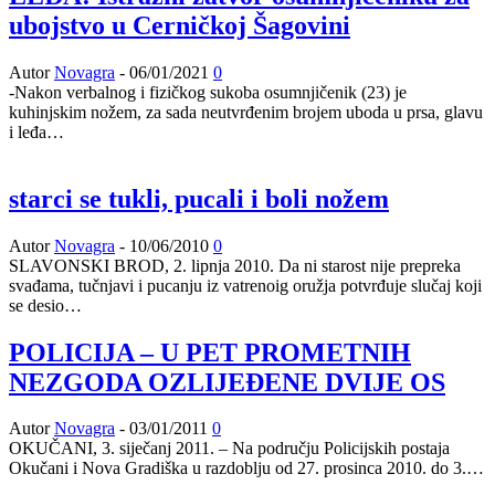
ubojstvo u Cerničkoj Šagovini
Autor
Novagra
-
06/01/2021
0
-Nakon verbalnog i fizičkog sukoba osumnjičenik (23) je
kuhinjskim nožem, za sada neutvrđenim brojem uboda u prsa, glavu
i leđa…
starci se tukli, pucali i boli nožem
Autor
Novagra
-
10/06/2010
0
SLAVONSKI BROD, 2. lipnja 2010. Da ni starost nije prepreka
svađama, tučnjavi i pucanju iz vatrenoig oružja potvrđuje slučaj koji
se desio…
POLICIJA – U PET PROMETNIH
NEZGODA OZLIJEĐENE DVIJE OS
Autor
Novagra
-
03/01/2011
0
OKUČANI, 3. siječanj 2011. – Na području Policijskih postaja
Okučani i Nova Gradiška u razdoblju od 27. prosinca 2010. do 3.…