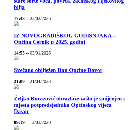
stare sorte voća, povrća, začinskog i ljekovitog
bilja
17:48
--
22/02/2026
IZ NOVOGRADIŠKOG GODIŠNJAKA –
Općina Cernik u 2025. godini
14:55
--
03/01/2026
Svečano obilježen Dan Općine Davor
21:09
--
21/04/2023
Željko Burazović obrazlaže zašto je smijenjen s
mjesta potpredsjednika Općinskog vijeća
Davor
09:19
--
12/03/2020