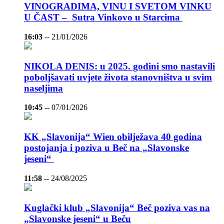
VINOGRADIMA, VINU I SVETOM VINKU
U ČAST – Sutra Vinkovo u Starcima
16:03
--
21/01/2026
NIKOLA DENIS: u 2025. godini smo nastavili
poboljšavati uvjete života stanovništva u svim
naseljima
10:45
--
07/01/2026
KK „Slavonija“ Wien obilježava 40 godina
postojanja i poziva u Beč na „Slavonske
jeseni“
11:58
--
24/08/2025
Kuglački klub „Slavonija“ Beč poziva vas na
„Slavonske jeseni“ u Beču