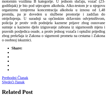
motornim vozilima B kategorije. U jednom slučaju, vozač (23-
godišnjak) je bio pod utjecajem alkohola. Alko-testom je u njegovu
organizmu izmjerena koncentracija alkohola u iznosu od 1,48
promila, pa je doveden u službene prostorije i zadržan do
otriježnjenja. U suradnji sa općinskim državnim odvjetništvom,
policija je protiv svih podnijela kaznene prijave zbog osnovane
sumnje u kazneno djelo izigravanje zabrana iz sigurnosnih mjera i
pravnih posljedica osude, a protiv jednog vozača i optužni prijedlog
zbog prekršaja iz Zakona o sigurnosti prometa na cestama i Zakona
o osobnoj iskaznici.
Share:
Prethodni Članak
Sljedeći članak
Related Post