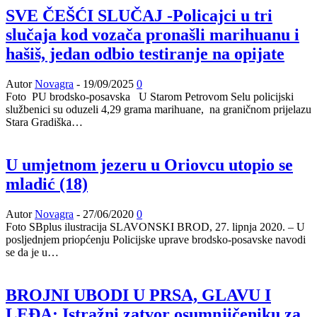
SVE ČEŠĆI SLUČAJ -Policajci u tri
slučaja kod vozača pronašli marihuanu i
hašiš, jedan odbio testiranje na opijate
Autor
Novagra
-
19/09/2025
0
Foto PU brodsko-posavska U Starom Petrovom Selu policijski
službenici su oduzeli 4,29 grama marihuane, na graničnom prijelazu
Stara Gradiška…
U umjetnom jezeru u Oriovcu utopio se
mladić (18)
Autor
Novagra
-
27/06/2020
0
Foto SBplus ilustracija SLAVONSKI BROD, 27. lipnja 2020. – U
posljednjem priopćenju Policijske uprave brodsko-posavske navodi
se da je u…
BROJNI UBODI U PRSA, GLAVU I
LEĐA: Istražni zatvor osumnjičeniku za