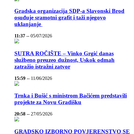
Gradska organizacija SDP-a Slavonski Brod
osuđuje sramotni grafit i taži njegovo
uklanjanje
11:37
--
05/07/2026
SUTRA ROČIŠTE – Vinko Grgić danas
službeno preuzeo dužnost, Uskok odmah
zatražio istražni zatvor
15:59
--
11/06/2026
Trnka i Bušić s ministrom Bačićem predstavili
projekte za Novu Gradišku
20:58
--
27/05/2026
GRADSKO IZBORNO POVJERENSTVO SE