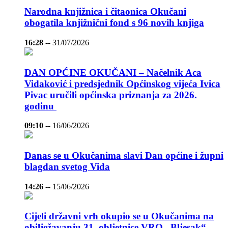
Narodna knjižnica i čitaonica Okučani
obogatila knjižnični fond s 96 novih knjiga
16:28
--
31/07/2026
DAN OPĆINE OKUČANI – Načelnik Aca
Vidaković i predsjednik Općinskog vijeća Ivica
Pivac uručili općinska priznanja za 2026.
godinu
09:10
--
16/06/2026
Danas se u Okučanima slavi Dan općine i župni
blagdan svetog Vida
14:26
--
15/06/2026
Cijeli državni vrh okupio se u Okučanima na
obilježavanju 31. obljetnice VRO „Bljesak“