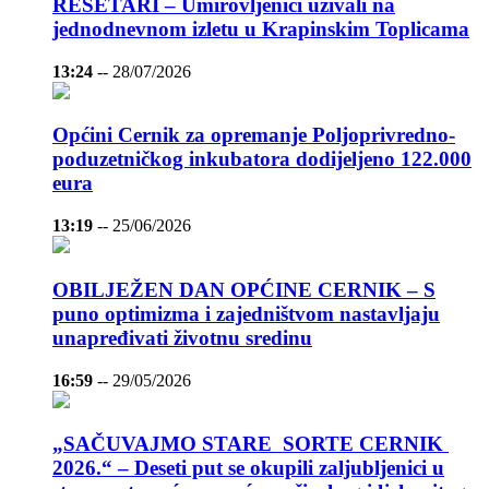
REŠETARI – Umirovljenici uživali na
jednodnevnom izletu u Krapinskim Toplicama
13:24
--
28/07/2026
Općini Cernik za opremanje Poljoprivredno-
poduzetničkog inkubatora dodijeljeno 122.000
eura
13:19
--
25/06/2026
OBILJEŽEN DAN OPĆINE CERNIK – S
puno optimizma i zajedništvom nastavljaju
unapređivati životnu sredinu
16:59
--
29/05/2026
„SAČUVAJMO STARE SORTE CERNIK
2026.“ – Deseti put se okupili zaljubljenici u