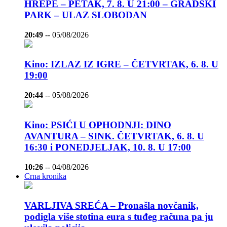
HREPE – PETAK, 7. 8. U 21:00 – GRADSKI
PARK – ULAZ SLOBODAN
20:49
--
05/08/2026
Kino: IZLAZ IZ IGRE – ČETVRTAK, 6. 8. U
19:00
20:44
--
05/08/2026
Kino: PSIĆI U OPHODNJI: DINO
AVANTURA – SINK. ČETVRTAK, 6. 8. U
16:30 i PONEDJELJAK, 10. 8. U 17:00
10:26
--
04/08/2026
Crna kronika
VARLJIVA SREĆA – Pronašla novčanik,
podigla više stotina eura s tuđeg računa pa ju