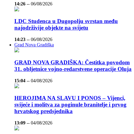
14:26
--
06/08/2026
LDC Studenca u Dugopolju svrstan među
najodrživije objekte na svijetu
14:23
--
06/08/2026
Grad Nova Gradiška
GRAD NOVA GRADIŠKA: Čestitka povodom
31. obljetnice vojno-redarstvene operacije Oluja
15:04
--
04/08/2026
HEROJIMA NA SLAVU I PONOS – Vijenci,
svijeće i molitva za poginule branitelje i prvog
hrvatskog predsjednika
13:09
--
04/08/2026