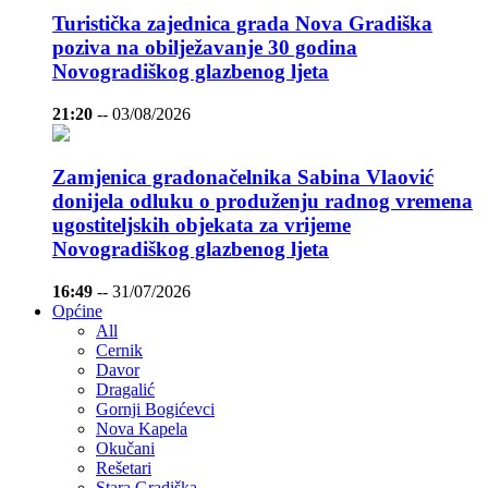
Turistička zajednica grada Nova Gradiška
poziva na obilježavanje 30 godina
Novogradiškog glazbenog ljeta
21:20
--
03/08/2026
Zamjenica gradonačelnika Sabina Vlaović
donijela odluku o produženju radnog vremena
ugostiteljskih objekata za vrijeme
Novogradiškog glazbenog ljeta
16:49
--
31/07/2026
Općine
All
Cernik
Davor
Dragalić
Gornji Bogićevci
Nova Kapela
Okučani
Rešetari
Stara Gradiška