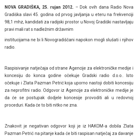
NOVA GRADIŠKA, 25. rujan 2012.
– Dok ovih dana Radio Nova
Gradiška slavi 45. godina od prvog javljanja u eteru na frekvenciji
98,1 mhz, kandidati za radijski prostor u Novoj Gradiški nastavljaju
pravi mali rat s nadležnim državnim
institucijama ne bi li Novogradiščani napokon mogli slušati i njihov
radio.
Raspisivanje natječaja od strane Agencije za elektroničke medije i
koncesiju do konca godine očekuje Gradski radio d.o.o.. Isto
očekuje i Zlata Pazman Petrić koja uporno nastoji dobiti koncesiju
za neprofitni radio. Odgovor iz Agencije za elektroničke medije je
da će se postupak dodjele koncesije provoditi ali u redovnoj
proceduri. Kada će to biti nitko ne zna.
Znakovit je negativan odgovor koji je iz HAKOM-a dobila Zlata
Pazman Petrić na pitanje kada će biti raspisan natječaj za davanje