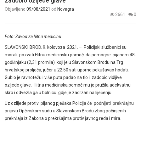
zadobio ozljede glave
Objavljeno
09/08/2021
od
Novagra
2661
0
Foto: Zavod za hitnu medicinu
SLAVONSKI BROD. 9. kolovoza 2021. – Policijski službenici su
morali pozvati Hitnu medicinsku pomoć da pomogne pijanom 48-
godišnjaku (2,31 promila) koji je u Slavonskom Brodu na Trg
hrvatskog proljeća, jučer u 22.50 sati uporno pokušavao hodati.
Gubio je ravnotežu i više puta padao na tlo i zadobio vidljive
ozljede glave. Hitna medicinska pomoć mu je pružila adekvatnu
skrb i odvezla ga u bolnicu gdje je zadržan na liječenju.
Uz ozlijede protiv pijanog pješaka Policija će podnijeti prekršajnu
prijavu Općinskom sudu u Slavonskom Brodu zbog počinjenih
prekršaja iz Zakona o prekršajima protiv javnog reda i mira.