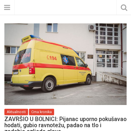
Aktualnosti
Crna kronika
ZAVRŠIO U BOLNICI: Pijanac uporno pokušavao
hodati, gubio ravnotežu, padao na tlo i