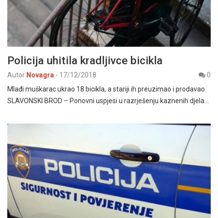
Policija uhitila kradljivce bicikla
Autor
Novagra
-
17/12/2018
0
Mlađi muškarac ukrao 18 bicikla, a stariji ih preuzimao i prodavao
SLAVONSKI BROD – Ponovni uspjesi u razrješenju kaznenih djela…