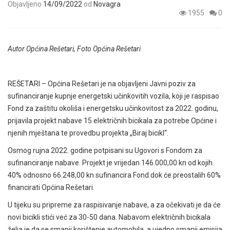
Objavljeno
14/09/2022
od
Novagra
1955
0
Autor Općina Rešetari, Foto Općina Rešetari
REŠETARI – Općina Rešetari je na objavljeni Javni poziv za
sufinanciranje kupnje energetski učinkovitih vozila, koji je raspisao
Fond za zaštitu okoliša i energetsku učinkovitost za 2022. godinu,
prijavila projekt nabave 15 električnih bicikala za potrebe Općine i
njenih mještana te
provedbu projekta „Biraj bicikl“.
Osmog rujna 2022. godine potpisani su Ugovori s Fondom za
sufinanciranje nabave.
Projekt je vrijedan 146.000,00 kn od kojih
40% odnosno 66.248,00 kn sufinancira Fond dok
će preostalih 60%
financirati Općina Rešetari.
U tijeku su pripreme za raspisivanje nabave, a za očekivati je da će
novi bicikli stići već za 30-50 dana. Nabavom električnih bicikala
želja je da se smanji korištenje automobila, a ujedno smanji emisija