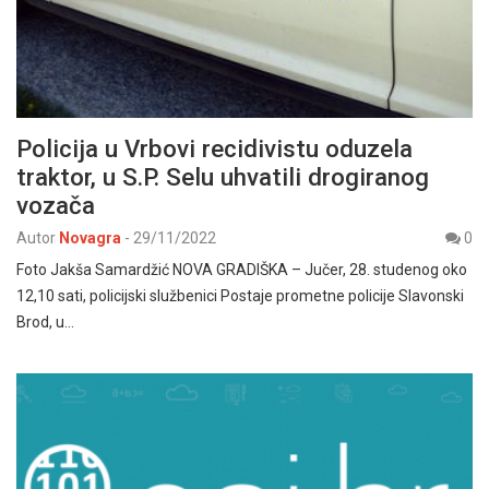
Policija u Vrbovi recidivistu oduzela
traktor, u S.P. Selu uhvatili drogiranog
vozača
Autor
Novagra
-
29/11/2022
0
Foto Jakša Samardžić NOVA GRADIŠKA – Jučer, 28. studenog oko
12,10 sati, policijski službenici Postaje prometne policije Slavonski
Brod, u…