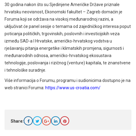
30 godina nakon što su Sjedinjene Američke Države priznale
hrvatsku neovisnost, Ekonomski fakultet – Zagreb domaćin je
Foruma koji se održava na visokoj međunarodnoj razini, a
uključivat će panel sesije o temama od zajedničkog interesa poput
poticanja političkih, trgovinskih, poslovnih i investicijskih veza
između SAD-a I Hrvatske, američko-hrvatskog vodstva u
rješavanju pitanja energetike i klimatskih promjena, sigurnosti i
međunarodnih odnosa, američko-hrvatskog ekosustava
tehnologije, poslovanja i rizičnog (venture) kapitala, te znanstvene
i tehnološke suradnje.
Više informacija o Forumu, programu i sudionicima dostupno je na
web stranici Foruma:
https://www.us-croatia.com/
Share: