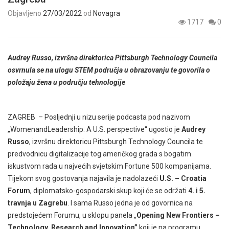
Objavljeno
27/03/2022
od
Novagra
1717
0
Audrey Russo, izvršna direktorica Pittsburgh Technology Councila
osvrnula se na ulogu STEM područja u obrazovanju te govorila o
položaju žena u području tehnologije
ZAGREB – Posljednji u nizu serije podcasta pod nazivom
„WomenandLeadership: A U.S. perspective“ ugostio je
Audrey
Russo
, izvršnu direktoricu Pittsburgh Technology Councila te
predvodnicu digitalizacije tog američkog grada s bogatim
iskustvom rada u najvećih svjetskim Fortune 500 kompanijama.
Tijekom svog gostovanja najavila je nadolazeći
U.S. – Croatia
Forum
, diplomatsko-gospodarski skup koji će se održati
4. i 5.
travnja u Zagrebu
. I sama Russo jedna je od govornica na
predstojećem Forumu, u sklopu panela „
Opening New Frontiers –
Technology, Research and Innovation”
koji je na programu