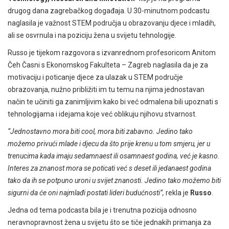
drugog dana zagrebačkog događaja. U 30-minutnom podcastu
naglasila je važnost STEM područja u obrazovanju djece i mladih,
ali se osvrnula i na poziciju žena u svijetu tehnologije.
Russo je tijekom razgovora s izvanrednom profesoricom Anitom
Čeh Časni s Ekonomskog Fakulteta – Zagreb naglasila da je za
motivaciju i poticanje djece za ulazak u STEM područje
obrazovanja, nužno približiti im tu temu na njima jednostavan
način te učiniti ga zanimljivim kako bi već odmalena bili upoznati s
tehnologijama i idejama koje već oblikuju njihovu stvarnost.
“Jednostavno mora biti cool, mora biti zabavno. Jedino tako
možemo privući mlade i djecu da što prije krenu u tom smjeru, jer u
trenucima kada imaju sedamnaest ili osamnaest godina, već je kasno.
Interes za znanost mora se poticati već s deset ili jedanaest godina
tako da ih se potpuno uroni u svijet znanosti. Jedino tako možemo biti
sigurni da će oni najmlađi postati lideri budućnosti”,
rekla je
Russo
.
Jedna od tema podcasta bila je i trenutna pozicija odnosno
neravnopravnost žena u svijetu što se tiče jednakih primanja za