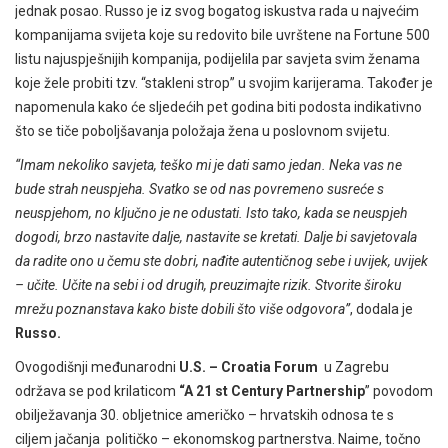
jednak posao. Russo je iz svog bogatog iskustva rada u najvećim
kompanijama svijeta koje su redovito bile uvrštene na Fortune 500
listu najuspješnijih kompanija, podijelila par savjeta svim ženama
koje žele probiti tzv. “stakleni strop” u svojim karijerama. Također je
napomenula kako će sljedećih pet godina biti podosta indikativno
što se tiče poboljšavanja položaja žena u poslovnom svijetu.
“Imam nekoliko savjeta, teško mi je dati samo jedan. Neka vas ne
bude strah neuspjeha. Svatko se od nas povremeno susreće s
neuspjehom, no ključno je ne odustati. Isto tako, kada se neuspjeh
dogodi, brzo nastavite dalje, nastavite se kretati. Dalje bi savjetovala
da radite ono u čemu ste dobri, nađite autentičnog sebe i uvijek, uvijek
– učite. Učite na sebi i od drugih, preuzimajte rizik. Stvorite široku
mrežu poznanstava kako biste dobili što više odgovora”
, dodala je
Russo.
Ovogodišnji međunarodni
U.S. – Croatia Forum
u Zagrebu
održava se pod krilaticom
“A 21 st Century Partnership
” povodom
obilježavanja 30. obljetnice američko – hrvatskih odnosa te s
ciljem jačanja političko – ekonomskog partnerstva. Naime, točno