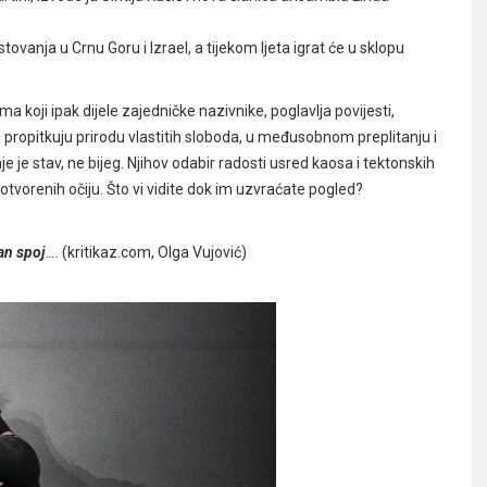
anja u Crnu Goru i Izrael, a tijekom ljeta igrat će u sklopu
ma koji ipak dijele zajedničke nazivnike, poglavlja povijesti,
propitkuju prirodu vlastitih sloboda, u međusobnom preplitanju i
nje je stav, ne bijeg. Njihov odabir radosti usred kaosa i tektonskih
otvorenih očiju. Što vi vidite dok im uzvraćate pogled?
čan spoj
…
. (kritikaz.com, Olga Vujović)