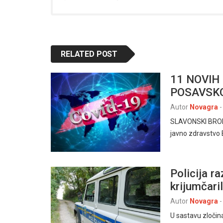
RELATED POST
11 NOVIH
POSAVSKO
Autor
Novagra
-
SLAVONSKI BROD,
javno zdravstvo 
Policija r
krijumčari
Autor
Novagra
-
U sastavu zločin