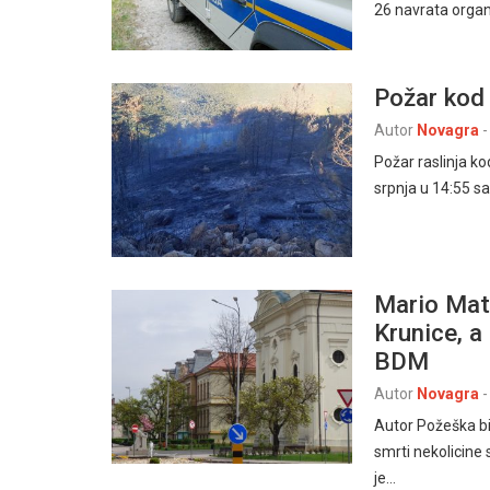
26 navrata organi
Požar kod 
Autor
Novagra
-
Požar raslinja ko
srpnja u 14:55 sa
Mario Mati
Krunice, 
BDM
Autor
Novagra
-
Autor Požeška b
smrti nekolicine
je…