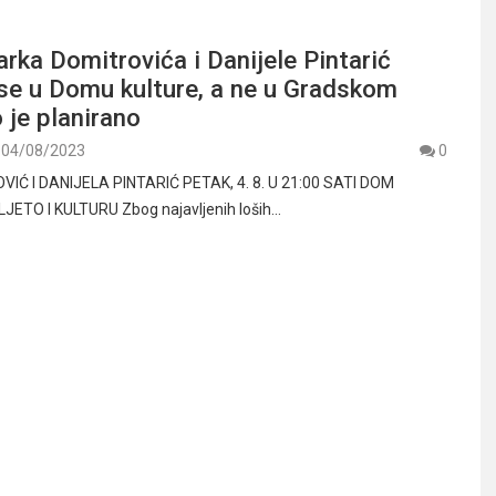
rka Domitrovića i Danijele Pintarić
se u Domu kulture, a ne u Gradskom
 je planirano
04/08/2023
0
Ć I DANIJELA PINTARIĆ PETAK, 4. 8. U 21:00 SATI DOM
JETO I KULTURU Zbog najavljenih loših…