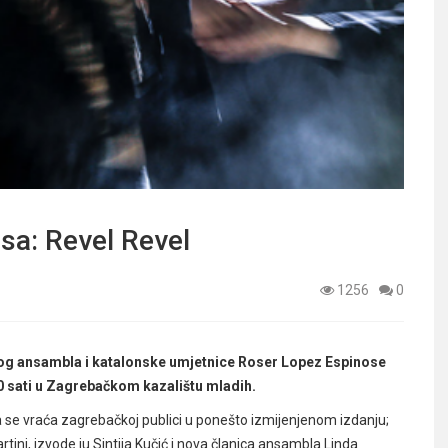
sa: Revel Revel
1256
0
g ansambla i katalonske umjetnice Roser Lopez Espinose
u 20 sati u Zagrebačkom kazalištu mladih.
 se vraća zagrebačkoj publici u ponešto izmijenjenom izdanju;
tini, izvode ju Sintija Kučić i nova članica ansambla Linda