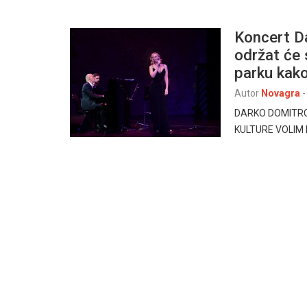
Koncert Da
održat će 
parku kako
Autor
Novagra
-
DARKO DOMITROVI
KULTURE VOLIM L