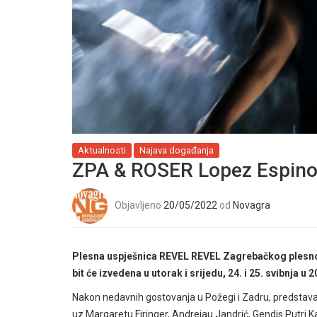
Aktualnosti
Najava događanja
ZPA & ROSER Lopez Espino
Objavljeno
20/05/2022
od
Novagra
Plesna uspješnica REVEL REVEL Zagrebačkog plesno
bit će izvedena u utorak i srijedu, 24. i 25. svibnja 
Nakon nedavnih gostovanja u Požegi i Zadru, predstava
uz Margaretu Firinger, Andrejau Jandrić, Gendis Putri Kar