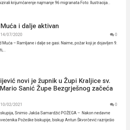
zirali krijumčarenje najmanje 96 migranata Foto: Ilustracija…
Muća i dalje aktivan
14/07/2020
0
d Muća – Ramljane i dalje se gasi. Naime, požar koji je dojavljen 9.
ti,…
jević novi je župnik u Župi Kraljice sv.
a Mario Sanić Župe Bezgrješnog začeća
10/02/2021
0
iskupija, Snimio Jakša Samardžić POŽEGA – Nakon nedavne
 svećenika Požeške biskupije, biskup Antun Škvorčević razriješio