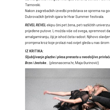
Tarnovski.
Nakon zagrebačkih izvedbi predstava se sprema na gostov
Dubrovačkih ljetnih igara te Hvar Summer festivala.
REVEL REVEL
ekipu čini pet žena, pet različitih univerzu
prijeđene putove. I, možda više od svega, spremnost da 
amalgamiranju, čiji je ishod čista radost. Njihovo slavlje
promjena kroz koje prolazi naš svijet gleda u nas širom 
IZ KRITIKA:
Sljubljivanje glazbe i plesa prerasta u neodoljivo privla
Brze i žestoke
… (plesnascena.hr, Maja Đurinović)