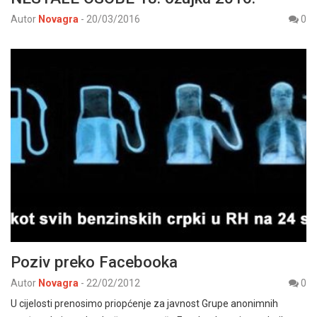
Autor
Novagra
-
20/03/2016
0
Poziv preko Facebooka
Autor
Novagra
-
22/02/2012
0
U cijelosti prenosimo priopćenje za javnost Grupe anonimnih