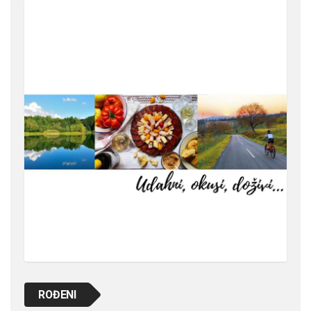
ROĐENI