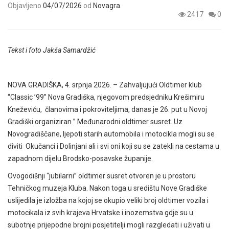
Objavljeno
04/07/2026
od
Novagra
2417
0
Tekst i foto Jakša Samardžić
NOVA GRADIŠKA, 4. srpnja 2026. – Zahvaljujući Oldtimer klub
“Classic ’99” Nova Gradiška, njegovom predsjedniku Krešimiru
Kneževiću, članovima i pokroviteljima, danas je 26. put u Novoj
Gradiški organiziran ” Međunarodni oldtimer susret. Uz
Novogradiščane, ljepoti starih automobila i motocikla mogli su se
diviti Okučanci i Dolinjani ali i svi oni koji su se zatekli na cestama u
zapadnom dijelu Brodsko-posavske županije.
Ovogodišnji “jubilarni” oldtimer susret otvoren je u prostoru
Tehničkog muzeja Kluba. Nakon toga u središtu Nove Gradiške
uslijedila je izložba na kojoj se okupio veliki broj oldtimer vozila i
motocikala iz svih krajeva Hrvatske i inozemstva gdje su u
subotnje prijepodne brojni posjetitelji mogli razgledati i uživati u