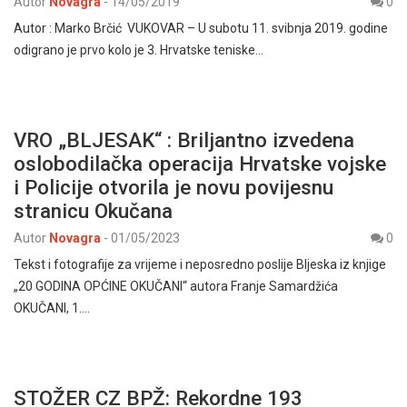
Autor
Novagra
-
14/05/2019
0
Autor : Marko Brčić VUKOVAR – U subotu 11. svibnja 2019. godine
odigrano je prvo kolo je 3. Hrvatske teniske…
VRO „BLJESAK“ : Briljantno izvedena
oslobodilačka operacija Hrvatske vojske
i Policije otvorila je novu povijesnu
stranicu Okučana
Autor
Novagra
-
01/05/2023
0
Tekst i fotografije za vrijeme i neposredno poslije Bljeska iz knjige
„20 GODINA OPĆINE OKUČANI“ autora Franje Samardžića
OKUČANI, 1.…
STOŽER CZ BPŽ: Rekordne 193