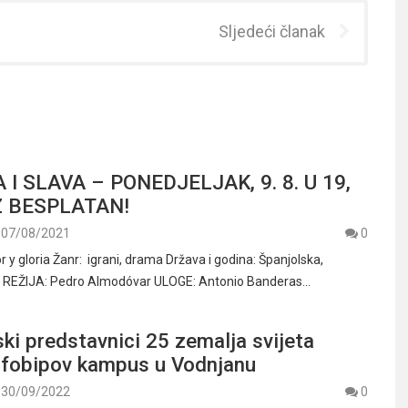
Sljedeći članak
A I SLAVA – PONEDJELJAK, 9. 8. U 19,
Z BESPLATAN!
07/08/2021
0
r y gloria Žanr: igrani, drama Država i godina: Španjolska,
. REŽIJA: Pedro Almodóvar ULOGE: Antonio Banderas…
i predstavnici 25 zemalja svijeta
Infobipov kampus u Vodnjanu
30/09/2022
0