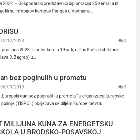
na 2022. – Gospodarski predstavnici diplomacija 25 zemalja iz
posjetili su Infobipov kampus Pangea u Vodnjanu…
 ORISU
10/12/2023
0
. prosinca 2023., s početkom u 19 sati, u Oris Kući arhitekture
islava 3, Zagreb) u…
dan bez poginulih u prometu
06/09/2019
0
Europski dan bez poginulih u prometu“ u organizaciji Europske
olicije (TISPOL) obilježava se diljem Europe četvrtu…
 MILIJUNA KUNA ZA ENERGETSKU
ŠKOLA U BRODSKO-POSAVSKOJ