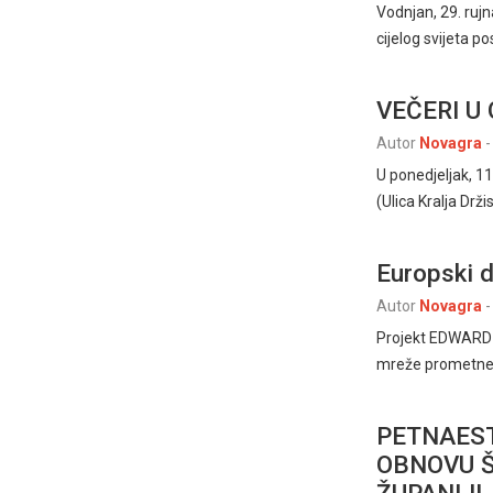
Vodnjan, 29. ruj
cijelog svijeta 
VEČERI U
Autor
Novagra
-
U ponedjeljak, 11
(Ulica Kralja Drž
Europski 
Autor
Novagra
-
Projekt EDWARD „
mreže prometne p
PETNAEST
OBNOVU 
ŽUPANIJI