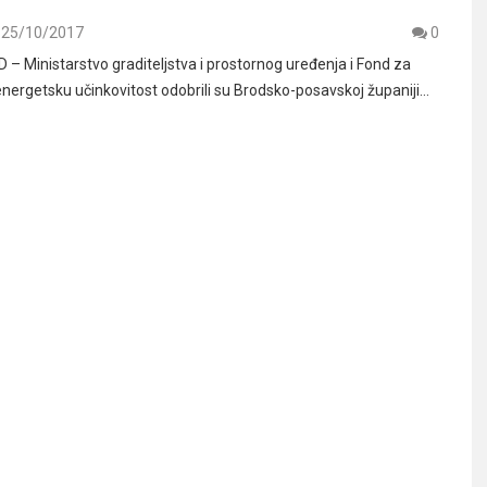
25/10/2017
0
 Ministarstvo graditeljstva i prostornog uređenja i Fond za
 energetsku učinkovitost odobrili su Brodsko-posavskoj županiji…