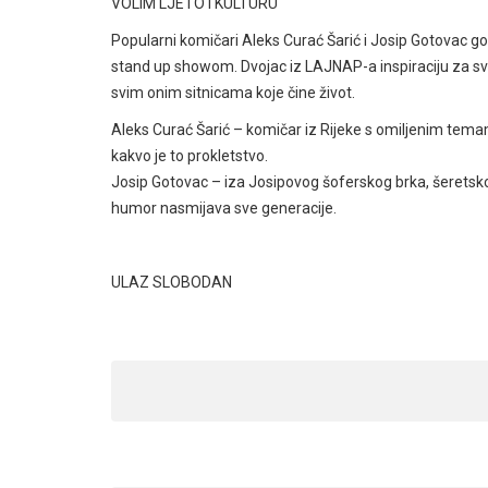
VOLIM LJETO I KULTURU
Popularni komičari Aleks Curać Šarić i Josip Gotovac go
stand up showom. Dvojac iz LAJNAP-a inspiraciju za sv
svim onim sitnicama koje čine život.
Aleks Curać Šarić – komičar iz Rijeke s omiljenim temam
kakvo je to prokletstvo.
Josip Gotovac – iza Josipovog šoferskog brka, šeretskog
humor nasmijava sve generacije.
ULAZ SLOBODAN