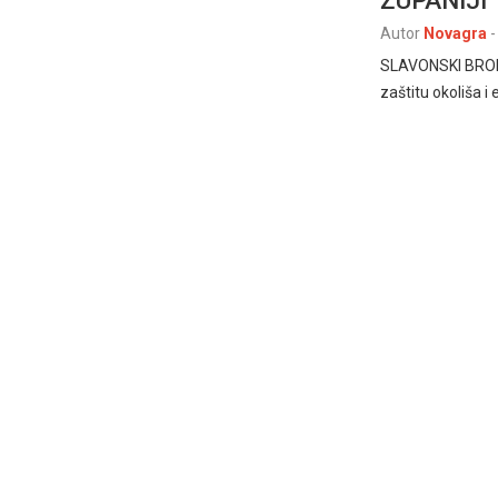
Autor
Novagra
-
SLAVONSKI BROD –
zaštitu okoliša i