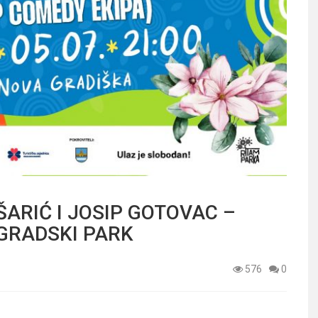
ŠARIĆ I JOSIP GOTOVAC –
– GRADSKI PARK
576
0