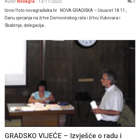
Autor
Novagra
-
13/11/2025
0
Izvor/foto novagradiska.hr NOVA GRADIŠKA – Ususret 18.11.,
Danu sjećanja na žrtve Domovinskog rata i žrtvu Vukovara i
Škabrnje, delegacija…
GRADSKO VIJEĆE – Izvješće o radu i