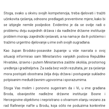
Stoga, svako u okviru svojih kompetencija, treba djelovati i tražiti
učinkovita rješenja, odnosno predlagati preventivne mjere, kako bi
se izbjegle nemile posljedice. Evidentno je da se ovdje radi o
problemu dviju susjednih država i da nadležne državne institucije
problem moraju zajednički rješavati, a na nama je da ih potičemo i
tražimo urgentno djelovanje u ime svih svojih sugrađana.
Kao župan Brodsko-posavske županije u više navrata o ovoj
situaciji informirao sam Ministarstvo vanjskih poslova Republike
Hrvatske, izravno i putem Ministarstva zaštite okoliša, prostornog
uređenja i graditeljstva. Za sada bez većih rezultata, jer za rješenje
mora postojati obostrana želja dviju država i postupanje sukladno
potpisanim međudržavnim ugovorima i sporazumima.
Stoga Vas molim i ponovno sugeriram da i Vi, u ime građana
Broda, obavijestite nadležne državne institucije Bosne i
Hercegovine objektivno i nepristrano o stvarnom stanju vezano za
rad Rafinerije nafte u Brodu, koja očito ne poduzima konkretne