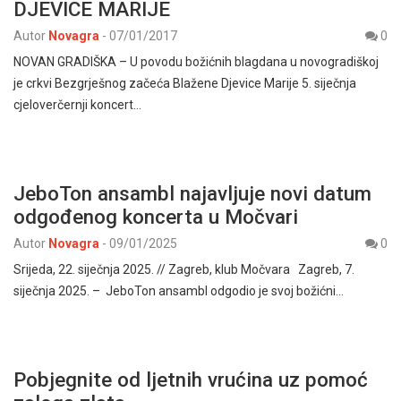
DJEVICE MARIJE
Autor
Novagra
-
07/01/2017
0
NOVAN GRADIŠKA – U povodu božićnih blagdana u novogradiškoj
je crkvi Bezgrješnog začeća Blažene Djevice Marije 5. siječnja
cjeloverčernji koncert…
JeboTon ansambl najavljuje novi datum
odgođenog koncerta u Močvari
Autor
Novagra
-
09/01/2025
0
Srijeda, 22. siječnja 2025. // Zagreb, klub Močvara Zagreb, 7.
siječnja 2025. – JeboTon ansambl odgodio je svoj božićni…
Pobjegnite od ljetnih vrućina uz pomoć