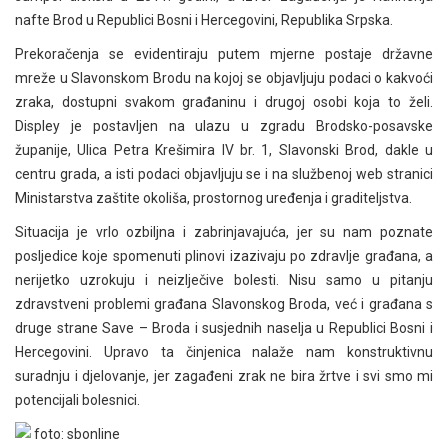
nafte Brod u Republici Bosni i Hercegovini, Republika Srpska.
Prekoračenja se evidentiraju putem mjerne postaje državne
mreže u Slavonskom Brodu na kojoj se objavljuju podaci o kakvoći
zraka, dostupni svakom građaninu i drugoj osobi koja to želi.
Displey je postavljen na ulazu u zgradu Brodsko-posavske
županije, Ulica Petra Krešimira IV br. 1, Slavonski Brod, dakle u
centru grada, a isti podaci objavljuju se i na službenoj web stranici
Ministarstva zaštite okoliša, prostornog uređenja i graditeljstva.
Situacija je vrlo ozbiljna i zabrinjavajuća, jer su nam poznate
posljedice koje spomenuti plinovi izazivaju po zdravlje građana, a
nerijetko uzrokuju i neizlječive bolesti. Nisu samo u pitanju
zdravstveni problemi građana Slavonskog Broda, već i građana s
druge strane Save – Broda i susjednih naselja u Republici Bosni i
Hercegovini. Upravo ta činjenica nalaže nam konstruktivnu
suradnju i djelovanje, jer zagađeni zrak ne bira žrtve i svi smo mi
potencijali bolesnici.
foto: sbonline