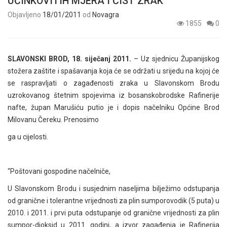
UČINKOVITIH MJERA I ČIST ZRAK
Objavljeno
18/01/2011
od
Novagra
1855
0
SLAVONSKI BROD, 18. siječanj 2011.
– Uz sjednicu Županijskog
stožera zaštite i spašavanja koja će se održati u srijedu na kojoj će
se raspravljati o zagađenosti zraka u Slavonskom Brodu
uzrokovanog štetnim spojevima iz bosanskobrodske Rafinerije
nafte, župan Marušiću putio je i dopis načelniku Općine Brod
Milovanu Čereku. Prenosimo
ga u cijelosti.
“Poštovani gospodine načelniče,
U Slavonskom Brodu i susjednim naseljima bilježimo odstupanja
od granične i tolerantne vrijednosti za plin sumporovodik (5 puta) u
2010. i 2011. i prvi puta odstupanje od granične vrijednosti za plin
sumpor-dioksid u 2011. godini, a izvor zagađenja je Rafinerija