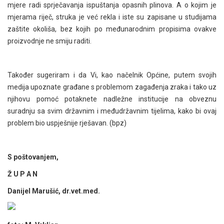
mjere radi sprječavanja ispuštanja opasnih plinova. A o kojim je
mjerama riječ, struka je već rekla i iste su zapisane u studijama
zaštite okoliša, bez kojih po međunarodnim propisima ovakve
proizvodnje ne smiju raditi.
Također sugeriram i da Vi, kao načelnik Općine, putem svojih
medija upoznate građane s problemom zagađenja zraka i tako uz
njihovu pomoć potaknete nadležne institucije na obveznu
suradnju sa svim državnim i međudržavnim tijelima, kako bi ovaj
problem bio uspješnije rješavan. (bpz)
S poštovanjem,
Ž U P A N
Danijel Marušić, dr.vet.med.