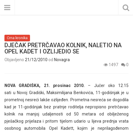
Crna kronika
DJEČAK PRETRČAVAO KOLNIK, NALETIO NA
OPEL KADET I OZLIJEDIO SE
Objavljeno
21/12/2010
od
Novagra
1497
0
NOVA GRADIŠKA, 21. prosinac 2010.
– Jučer oko 12.15
sati u Novoj Gradiški, Maksimilijana Benkovića, 11-godišnjak je u
prometnoj nesreći lakše ozlijeđen. Prometna nesreća se dogodila
kad je 11-godišnjak bez pratnje roditelja nepropisno pretrčavao
kolnik na manjoj udaljenosti od 50 metara od obilježenog
pješačkog prijelaza i pritom tijelom udario u lijeva prednja vrata
osobnog automobila Opel Kadett, kojim je neprilagođenom