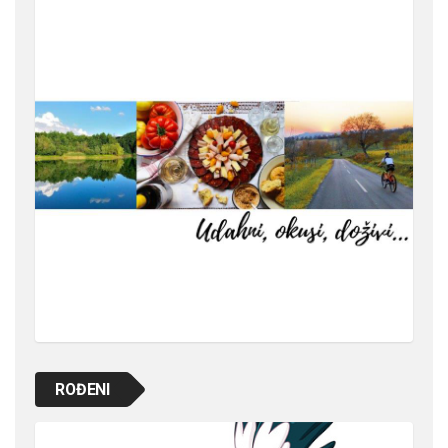
ROĐENI