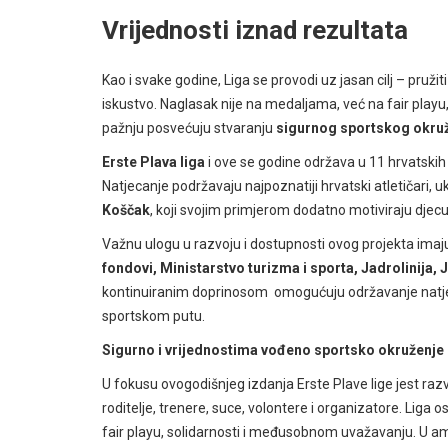
Vrijednosti iznad rezultata
Kao i svake godine, Liga se provodi uz jasan cilj – pruži
iskustvo. Naglasak nije na medaljama, već na fair play
pažnju posvećuju stvaranju
sigurnog sportskog okružen
Erste Plava liga
i ove se godine održava u 11 hrvatskih
Natjecanje podržavaju najpoznatiji hrvatski atletičari, u
Koščak
, koji svojim primjerom dodatno motiviraju djecu
Važnu ulogu u razvoju i dostupnosti ovog projekta imaju 
fondovi, Ministarstvo turizma i sporta, Jadrolinija,
kontinuiranim doprinosom omogućuju održavanje natjeca
sportskom putu.
Sigurno i vrijednostima vođeno sportsko okruženje
U fokusu ovogodišnjeg izdanja Erste Plave lige jest raz
roditelje, trenere, suce, volontere i organizatore. Liga 
fair playu, solidarnosti i međusobnom uvažavanju. U a