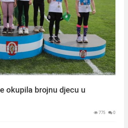
ne okupila brojnu djecu u
775
0