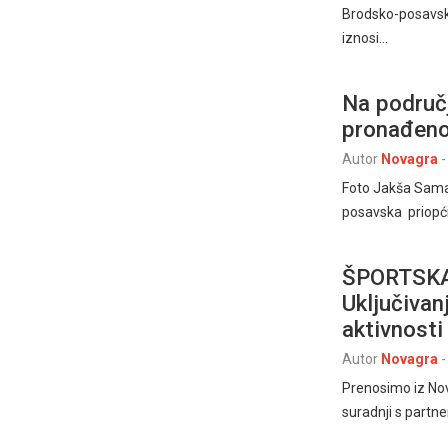
Brodsko-posavsk
iznosi…
Na područ
pronađeno
Autor
Novagra
-
Foto Jakša Sama
posavska priopći
ŠPORTSKA
Uključivan
aktivnosti
Autor
Novagra
-
Prenosimo iz Nov
suradnji s partn