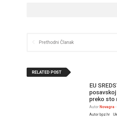
Prethodni Članak
RELATED POST
EU SREDST
posavskoj 
preko sto 
Autor
Novagra
-
Autor bpz.hr Uku