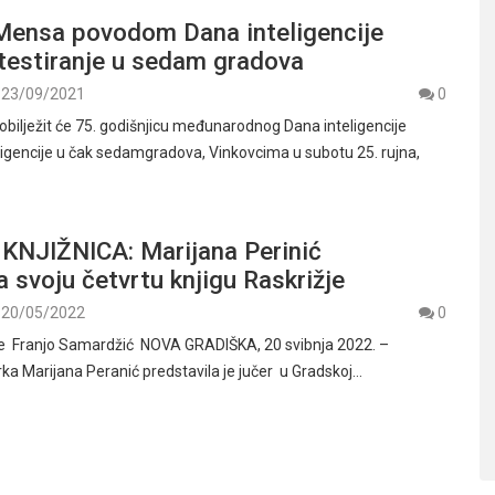
Mensa povodom Dana inteligencije
testiranje u sedam gradova
23/09/2021
0
bilježit će 75. godišnjicu međunarodnog Dana inteligencije
eligencije u čak sedamgradova, Vinkovcima u subotu 25. rujna,
NJIŽNICA: Marijana Perinić
a svoju četvrtu knjigu Raskrižje
20/05/2022
0
ije Franjo Samardžić NOVA GRADIŠKA, 20 svibnja 2022. –
a Marijana Peranić predstavila je jučer u Gradskoj…