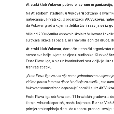
Atletski klub Vukovar potvrdio izvrsnu organizaciju,
Na
Atletskom stadionu u Vukovaru
održano je kvalifi
natjecanja u Hrvatskoj. U organizaciji
AK Vukovar
, natj
da Vukovar grad u kojem
atletika živi i razvija se iz 
Više od
200 učenika
osnovnih škola iz Vukovara i okoli
su trčala, skakala i bacala, ali i navijala jedni za druge, d
Atletski klub Vukovar
, domaćin i tehnički organizator n
stvara sve bolje uvjete za djecu i sudionike. Klub već
še
Erste Plave lige, a njezin kontinuirani rast vidljiv je i k
trenirati atletiku.
„Erste Plava liga za nas nije samo jednodnevno natjecanje
vidimo porast interesa djece i roditelja za atletiku, a to nam
Vukovaru kontinuirano napreduje“
poručili su iz
AK Vuko
Erste Plava liga održava se u 11 hrvatskih gradova, a d
i brojni vrhunski sportaši, među kojima su
Blanka Vlaši
primjerom inspiriraju djecu da u sportu pronađu svoj put