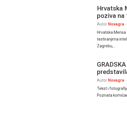
Hrvatska 
poziva na 
Autor
Novagra
-
Hrvatska Mensa o
testiranjima int
Zagrebu,…
GRADSKA K
predstavil
Autor
Novagra
-
Tekst i fotograf
Poznata komičark