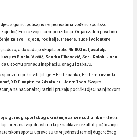
ti djeci sigurno, poticajno i vrijednostima vođeno sportsko
u, zajedništvu i razvoju samopouzdanja. Organizatori posebnu
ja za sve – djecu, roditelje, trenere, suce i volontere.
 gradova, a do sada je okupila preko
45.000 natjecatelja
.
ključujući
Blanku Vlašić, Sandru Elkasević, Saru Kolak i Janu
 da u sportu pronađu inspiraciju, snagu i zabavu.
sponzori i pokrovitelji Lige –
Erste banka, Erste mirovinski
 Janaf, XIXO napitci te 24sata.hr i JoomBoos
. Svojim
nja na nacionalnoj razini i pružaju podršku djeci na njihovom
voj
sigurnog sportskog okruženja za sve sudionike
– djecu,
ostaje predana vrijednostima koje nadilaze rezultat: poštovanju,
materskom sportu upravo su te vrijednosti temelj dugoročnog