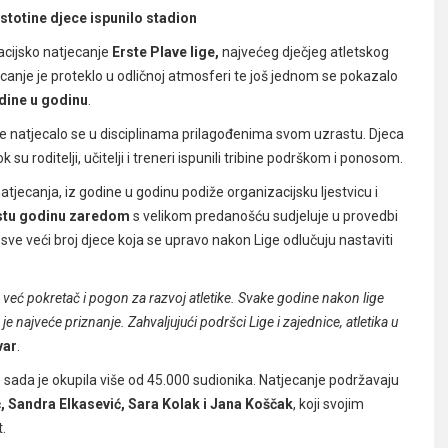
 stotine djece ispunilo stadion
kacijsko natjecanje
Erste Plave lige,
najvećeg dječjeg atletskog
ecanje je proteklo u odličnoj atmosferi te još jednom se pokazalo
godine u godinu
.
ce natjecalo se u disciplinama prilagođenima svom uzrastu. Djeca
ok su roditelji, učitelji i treneri ispunili tribine podrškom i ponosom.
atjecanja, iz godine u godinu podiže organizacijsku ljestvicu i
stu godinu zaredom
s velikom predanošću sudjeluje u provedbi
roz sve veći broj djece koja se upravo nakon Lige odlučuju nastaviti
 već pokretač i pogon za razvoj atletike. Svake godine nakon lige
 je najveće priznanje. Zahvaljujući podršci Lige i zajednice, atletika u
var
.
o sada je okupila više od 45.000 sudionika. Natjecanje podržavaju
ć, Sandra Elkasević, Sara Kolak i Jana Koščak
, koji svojim
.