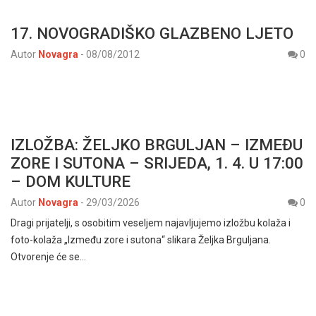
17. NOVOGRADIŠKO GLAZBENO LJETO
Autor
Novagra
-
08/08/2012
0
IZLOŽBA: ŽELJKO BRGULJAN – IZMEĐU
ZORE I SUTONA – SRIJEDA, 1. 4. U 17:00
– DOM KULTURE
Autor
Novagra
-
29/03/2026
0
Dragi prijatelji, s osobitim veseljem najavljujemo izložbu kolaža i
foto-kolaža „Između zore i sutona“ slikara Željka Brguljana.
Otvorenje će se…