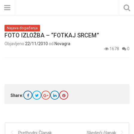
Najava događanja
FOTO IZLOŽBA – “FOTKAJ SRCEM”
Objavljeno
22/11/2010
od
Novagra
1678
0
Share:
Prethodni Članak
Sljedeći članak