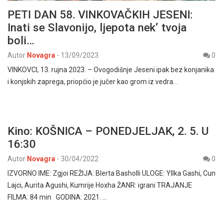
PETI DAN 58. VINKOVAČKIH JESENI:
Inati se Slavonijo, ljepota nek’ tvoja
boli…
Autor
Novagra
-
13/09/2023
0
VINKOVCI, 13. rujna 2023. – Ovogodišnje Jeseni ipak bez konjanika
i konjskih zaprega, priopćio je jučer kao grom iz vedra…
Kino: KOŠNICA – PONEDJELJAK, 2. 5. U
16:30
Autor
Novagra
-
30/04/2022
0
IZVORNO IME: Zgjoi REŽIJA: Blerta Basholli ULOGE: Yllka Gashi, Cun
Lajci, Aurita Agushi, Kumrije Hoxha ŽANR: igrani TRAJANJE
FILMA: 84 min GODINA: 2021. …