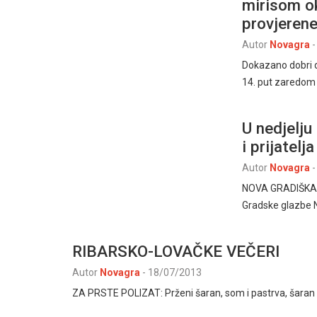
mirisom ok
provjerene
Autor
Novagra
-
Dokazano dobri do
14. put zaredom d
U nedjelj
i prijatelja
Autor
Novagra
-
NOVA GRADIŠKA –
Gradske glazbe No
RIBARSKO-LOVAČKE VEČERI
Autor
Novagra
-
18/07/2013
ZA PRSTE POLIZAT: Prženi šaran, som i pastrva, šaran n