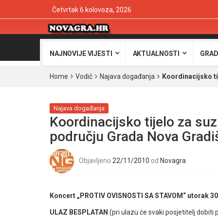
Četvrtak 6 kolovoza, 2026
NAJNOVIJE VIJESTI
AKTUALNOSTI
GRAD
Home
Vodič
Najava događanja
Koordinacijsko t
Najava događanja
Koordinacijsko tijelo za su
području Grada Nova Gradi
Objavljeno
22/11/2010
od
Novagra
Koncert „PROTIV OVISNOSTI SA STAVOM“ utorak 30. st
ULAZ BESPLATAN
(pri ulazu će svaki posjetitelj dobiti