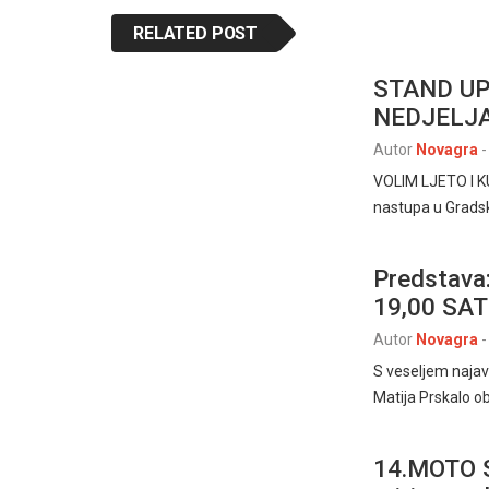
RELATED POST
STAND UP
NEDJELJA,
Autor
Novagra
-
VOLIM LJETO I KU
nastupa u Gradsk
Predstava
19,00 SA
Autor
Novagra
-
S veseljem naja
Matija Prskalo o
14.MOTO S