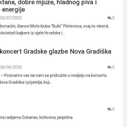
tana, dobre mjuze, hladnog piva i
 energije
02/07/2025
0
maćini, članovi Moto kluba “Bulls” Pleternica, ovaj će vikend,
očekati bajkere iz cijele Hrvatske i…
u koncert Gradske glazbe Nova Gradiška
06/06/2026
0
 Pozivamo vas da nam se pridružite u nedjelju na koncertu
va Gradiška i prijatelja, koji…
0
a rašljama Čobanac, kotlovina, janjetina