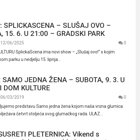
: SPLICKASCENA – SLUŠAJ OVO –
 15. 6. U 21:00 – GRADSKI PARK
12/06/2025
0
LTURU SplickaScena ima novi show – „Slušaj ovo!“ s kojim
om parku u nedjelju 15. lipnja…
: SAMO JEDNA ŽENA – SUBOTA, 9. 3. U
TI DOM KULTURE
06/03/2019
0
vljujemo predstavu Samo jedna žena kojom naša vrsna glumica
bilježava četvrt stoljeća svog glumačkog rada. ULAZ…
USRETI PLETERNICA: Vikend s