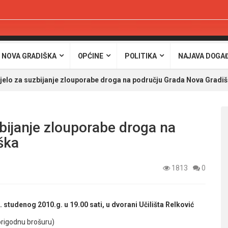
 NOVA GRADIŠKA
OPĆINE
POLITIKA
NAJAVA DOGA
ijelo za suzbijanje zlouporabe droga na području Grada Nova Gradi
zbijanje zlouporabe droga na
ška
1813
0
udenog 2010.g. u 19.00 sati, u dvorani Učilišta Relković
 prigodnu brošuru)