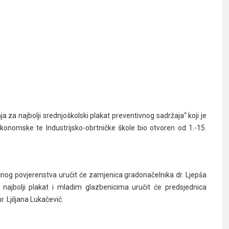
a za najbolji srednjoškolski plakat preventivnog sadržaja“ koji je
konomske te Industrijsko-obrtničke škole bio otvoren od 1.-15.
čnog povjerenstva uručit će zamjenica gradonačelnika dr. Ljepša
 najbolji plakat i mladim glazbenicima uručit će predsjednica
. Ljiljana Lukačević.