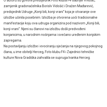
O autoru su govorili predsjednik Foto kluba F4 Gabrijel Vrebac,
zamjenik gradonačelnika Borislv Vidošić i Dražen Mađarević,
predsjednik Udruge „Konji bili, konji vrani“ koja je otvaranje ove
izložbe učinila posebnim. Izložba je otvorena uoči tradicionalne
manifestacije koju ova udruga organizira pod nazivom „Konji bili,
konji vrani“. Njeni su članovi na izložbu došli predvođeni
konjanicima, u narodnim nošnjama i svečano uređenim konjskim
zapregama.
Na postavljanju izložbe i evociranju sjećanja na njegovog pokojnog
člana, u ime obitelji Herceg, Foto klubu F4 i Zajednici tehničke
kulture Nova Gradiška zahvalila se supruga Ivanka Herceg.