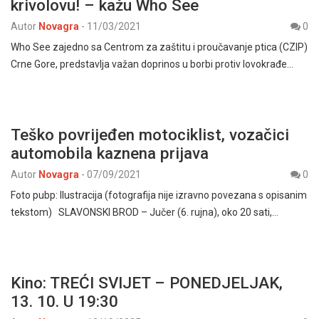
krivolovu! – kažu Who See
Autor
Novagra
-
11/03/2021
0
Who See zajedno sa Centrom za zaštitu i proučavanje ptica (CZIP)
Crne Gore, predstavlja važan doprinos u borbi protiv lovokrađe…
Teško povrijeđen motociklist, vozačici
automobila kaznena prijava
Autor
Novagra
-
07/09/2021
0
Foto pubp: Ilustracija (fotografija nije izravno povezana s opisanim
tekstom) SLAVONSKI BROD – Jučer (6. rujna), oko 20 sati,…
Kino: TREĆI SVIJET – PONEDJELJAK,
13. 10. U 19:30