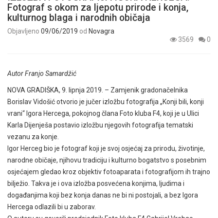
Fotograf s okom za ljepotu prirode i konja,
kulturnog blaga i narodnih običaja
Objavljeno
09/06/2019
od
Novagra
3569
0
Autor Franjo Samardžić
NOVA GRADIŠKA, 9. lipnja 2019. – Zamjenik gradonačelnika
Borislav Vidošić otvorio je jučer izložbu fotografija „Konji bili, konji
vrani“ Igora Hercega, pokojnog člana Foto kluba F4, koji je u Ulici
Karla Dijenješa postavio izložbu njegovih fotografija tematski
vezanu za konje.
Igor Herceg bio je fotograf koji je svoj osjećaj za prirodu, životinje,
narodne običaje, njihovu tradiciju i kulturno bogatstvo s posebnim
osjećajem gledao kroz objektiv fotoaparata i fotografijom ih trajno
bilježio. Takva je i ova izložba posvećena konjima, ljudima i
događanjima koji bez konja danas ne bi ni postojali, a bez Igora
Hercega odlazili bi u zaborav.