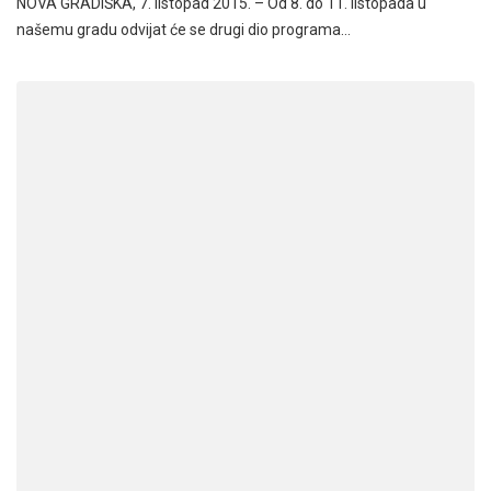
NOVA GRADIŠKA, 7. listopad 2015. – Od 8. do 11. listopada u
našemu gradu odvijat će se drugi dio programa…