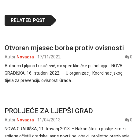
RELATED POST
Otvoren mjesec borbe protiv ovisnosti
Autor
Novagra
-
17/11/2022
0
Autorica Ljiljana Lukačević, mr.spec.kliničke psihologije NOVA
GRADIŠKA, 16. studeni 2022. – U organizaciji Koordinacijskog
tijela za prevenciju ovisnosti Grada…
PROLJEĆE ZA LJEPŠI GRAD
Autor
Novagra
-
11/04/2013
0
NOVA GRADIŠKA, 11. travanj 2013. – Nakon što su poslije zime i
snijega očistili gradske javne površine, obavili proljetno orezivanje…