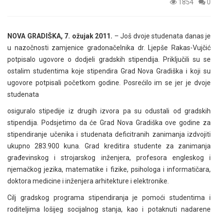
1854
0
NOVA GRADIŠKA, 7. ožujak 2011.
– Još dvoje studenata danas je
u nazočnosti zamjenice gradonačelnika dr. Ljepše Rakas-Vujčić
potpisalo ugovore o dodjeli gradskih stipendija. Priključili su se
ostalim studentima koje stipendira Grad Nova Gradiška i koji su
ugovore potpisali početkom godine. Posrećilo im se jer je dvoje
studenata
osiguralo stipedije iz drugih izvora pa su odustali od gradskih
stipendija. Podsjetimo da će Grad Nova Gradiška ove godine za
stipendiranje učenika i studenata deficitranih zanimanja izdvojiti
ukupno 283.900 kuna. Grad kreditira studente za zanimanja
građevinskog i strojarskog inženjera, profesora engleskog i
njemačkog jezika, matematike i fizike, psihologa i informatičara,
doktora medicine i inženjera arhitekture i elektronike.
Cilj gradskog programa stipendiranja je pomoći studentima i
roditeljima lošijeg socijalnog stanja, kao i potaknuti nadarene