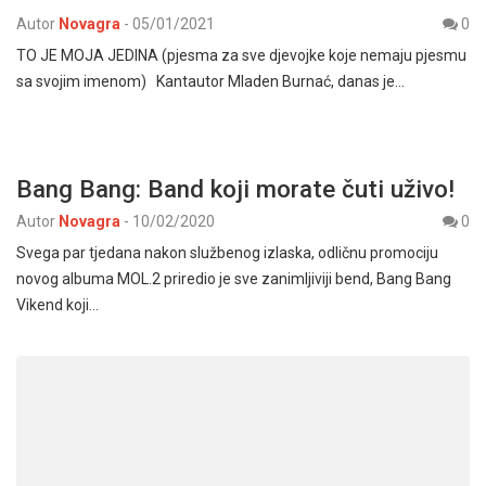
Autor
Novagra
-
05/01/2021
0
TO JE MOJA JEDINA (pjesma za sve djevojke koje nemaju pjesmu
sa svojim imenom) Kantautor Mladen Burnać, danas je…
Bang Bang: Band koji morate čuti uživo!
Autor
Novagra
-
10/02/2020
0
Svega par tjedana nakon službenog izlaska, odličnu promociju
novog albuma MOL.2 priredio je sve zanimljiviji bend, Bang Bang
Vikend koji…