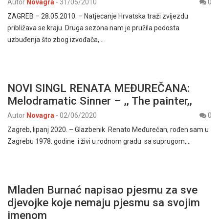
Autor
Novagra
-
31/05/2010
0
ZAGREB – 28.05.2010. – Natjecanje Hrvatska traži zvijezdu
približava se kraju. Druga sezona nam je pružila podosta
uzbuđenja što zbog izvođača,…
NOVI SINGL RENATA MEĐUREČANA:
Melodramatic Sinner – ,, The painter,,
Autor
Novagra
-
02/06/2020
0
Zagreb, lipanj 2020. – Glazbenik Renato Međurečan, rođen sam u
Zagrebu 1978. godine i živi u rodnom gradu sa suprugom,…
Mladen Burnać napisao pjesmu za sve
djevojke koje nemaju pjesmu sa svojim
imenom