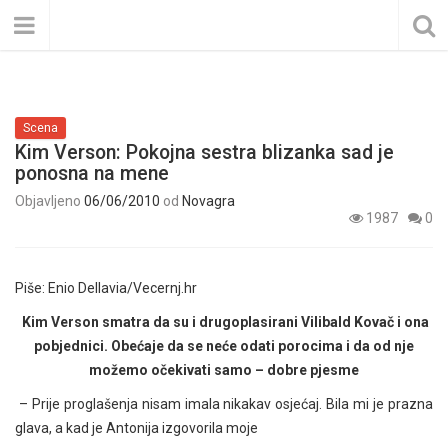
Scena
Kim Verson: Pokojna sestra blizanka sad je
ponosna na mene
Objavljeno
06/06/2010
od
Novagra
1987
0
Piše: Enio Dellavia/Vecernj.hr
Kim Verson smatra da su i drugoplasirani Vilibald Kovač i ona
pobjednici. Obećaje da se neće odati porocima i da od nje
možemo očekivati samo – dobre pjesme
– Prije proglašenja nisam imala nikakav osjećaj. Bila mi je prazna
glava, a kad je Antonija izgovorila moje