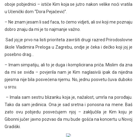
oboje pobjednici – ističe Kim koja se jutro nakon velike noći vratila
u Učenički dom “Dora Pejačević”.
– Ne znam jesam li sad faca, to ćemo vidjeti, ali svi koji me poznaju
dobro znaju da mi je to najmanje važno.
Sad joj je prvo na listi prioriteta završiti drugi razred Prirodoslovne
škole Vladimira Preloga u Zagrebu, ondje je čeka i dečko koji joj je
posebno drag…
– Imam simpatiju, ali to je duga i komplicirana priča. Mislim da zna
da mi se sviđa – povjerila nam je Kim naglasivši ipak da nijedna
pjesma nije bila posvećena njemu. No, jednu posvetu čuva duboko
u srcu.
– Imala sam sestru blizanku koja je, nažalost, umrla na porođaju.
Tako da sam jedinica. Ona je sad sretna i ponosna na mene. Baš
zato ovu pobjedu posvećujem njoj – zaključila je Kim koju je
Gibonni jučer javno pozvao da mu bude gošća na koncertu u Novoj
Gradiški.