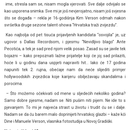
ime, stresla sam se, nisam mogla vjerovati. Sve dalje odvijalo se
kao usporena snimka. Sve mi je još nevjerojatno, nisam još svjesna
što se događa – rekla je 16-godišnja Kim Verson odmah nakon
svršetka druge sezone talent-showa “Hrvatska traži zvijezdu”.
Kao najbolja od pet tisuća prijavljenih kandidata “osvojila” je, uz
ugovor s Dallas Recordsom, i pjesmu “Nevidljivo blago” Ante
Pecotića, a tek je sad pred njom velik posao. Zasad su se javile tek
bojazni – kako prepoznati lažne prijatelje koji će joj sad prilaziti,
hoće li u godinu dana uspjeti napraviti hit… Iako će 17 godina
napuniti tek 2. rujna, obećaje nam da neće slijediti primjer
hollywoodskih zvjezdica koje karijeru obilježavaju skandalima i
porocima.
– Što možemo očekivati od mene u sljedećih nekoliko godina?
Samo dobre pjesme, nadam se. Niti pušim niti pijem. Ne ide to s
pjevanjem. To mi je najveća strast u životu i trudit ću se i dalje.
Nadam se da ću barem malo doprinijeti hrvatskoj glazbi – kaže kći
Dine i Manuele Verson, vlasnika fotostudija u Novoj Gradiški.