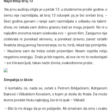
Najsretniji broj 13
Na prvu audiciju stigla je u petak 13. u studenome prošle godine, o
čemu nije razmišljala, ali broj 13 oduvijek joj je bio sretan broj. –
Šest godina pjevam i ranije sam razmišljala o odlasku na talent-
show, no čekala sam dobnu granicu kad se mogu prijaviti. No ni u
najluđim snovima nisam očekivala ovo – govori Kim. Zasigurno nije
očekivala ni ponekad skrivenu, a ponekad izravnu zavist ostalih
finalista zbog javnog favoriziranja, no to, tvrdi, nikad nije primijetila.
– Naučena sam da treba ostati prizemljen. Nisam osjetila ničiju
negativnu energiju. Znalo je biti napeto, ali sve će mi to nedostajati
– svi ti krasni ljudi, takav način života, svakodnevne probe…
Simpatija iz škole
U kontaktu će, nada se, ostati s Petrom Brkljačićem, Adrijanom
Baković i Vilibaldom Kovačem, s kojim je došla do finala. Da može
ikome predati titulu najboljeg, bio bi to ipak – Vilibald.
– Bilo bi mi drago da je on pobijedio. Ali smatram da smo i ovako