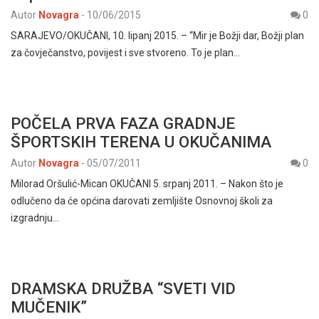
Autor
Novagra
-
10/06/2015
0
SARAJEVO/OKUČANI, 10. lipanj 2015. – “Mir je Božji dar, Božji plan
za čovječanstvo, povijest i sve stvoreno. To je plan…
POČELA PRVA FAZA GRADNJE
ŠPORTSKIH TERENA U OKUČANIMA
Autor
Novagra
-
05/07/2011
0
Milorad Oršulić-Mican OKUČANI 5. srpanj 2011. – Nakon što je
odlučeno da će općina darovati zemljište Osnovnoj školi za
izgradnju…
DRAMSKA DRUŽBA “SVETI VID
MUČENIK”