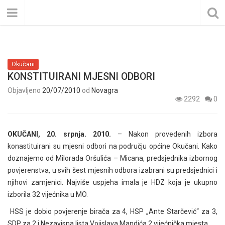
Okučani
KONSTITUIRANI MJESNI ODBORI
Objavljeno
20/07/2010
od
Novagra
2292
0
OKUČANI, 20. srpnja. 2010.
– Nakon provedenih izbora
konastituirani su mjesni odbori na području općine Okučani. Kako
doznajemo od Milorada Oršulića – Micana, predsjednika izbornog
povjerenstva, u svih šest mjesnih odbora izabrani su predsjednici i
njihovi zamjenici. Najviše uspjeha imala je HDZ koja je ukupno
izborila 32 vijećnika u MO.
HSS je dobio povjerenje birača za 4, HSP „Ante Starčević“ za 3,
SDP za 2 i Nezavisna lista Vojislava Mandića 2 vijećnička mjesta.