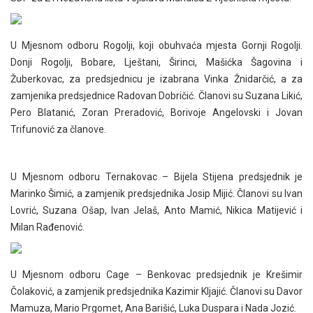
U Mjesnom odboru Rogolji, koji obuhvaća mjesta Gornji Rogolji.
Donji Rogolji, Bobare, Lještani, Širinci, Mašićka Šagovina i
Žuberkovac, za predsjednicu je izabrana Vinka Žnidarčić, a za
zamjenika predsjednice Radovan Dobričić. Članovi su Suzana Likić,
Pero Blatanić, Zoran Preradović, Borivoje Angelovski i Jovan
Trifunović za članove.
U Mjesnom odboru Ternakovac – Bijela Stijena predsjednik je
Marinko Šimić, a zamjenik predsjednika Josip Mijić. Članovi su Ivan
Lovrić, Suzana Ošap, Ivan Jelaš, Anto Mamić, Nikica Matijević i
Milan Rađenović.
U Mjesnom odboru Cage – Benkovac predsjednik je Krešimir
Čolaković, a zamjenik predsjednika Kazimir Kljajić. Članovi su Davor
Mamuza, Mario Prgomet, Ana Barišić, Luka Duspara i Nada Jozić.