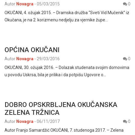
Autor
Novagra
-
05/03/2015
0
OKUČANI, 4. ožujak 2015. – Dramska družba “Sveti Vid Mučenik” iz
Okučana, je na 2. korizmenu nedjelju za vjernike župe…
OPĆINA OKUČANI
Autor
Novagra
-
29/03/2016
0
OKUČANI, 30. ožujak 2016. – Dolazak studenata svojim domovima
u povodu Uskrsa, bila je prilika i da potpišu Ugovore o…
DOBRO OPSKRBLJENA OKUČANSKA
ZELENA TRŽNICA
Autor
Novagra
-
06/11/2017
0
Autor Franjo Samardžić OKUČANI, 7. studenoga 2017. – Zelena