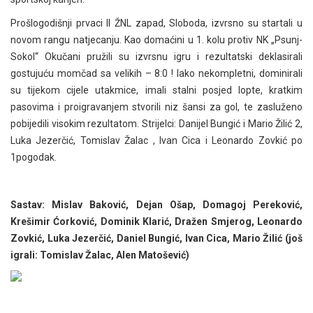
Prošlogodišnji prvaci II ŽNL zapad, Sloboda, izvrsno su startali u
novom rangu natjecanju. Kao domaćini u 1. kolu protiv NK „Psunj-
Sokol“ Okučani pružili su izvrsnu igru i rezultatski deklasirali
gostujuću momčad sa velikih – 8:0 ! Iako nekompletni, dominirali
su tijekom cijele utakmice, imali stalni posjed lopte, kratkim
pasovima i proigravanjem stvorili niz šansi za gol, te zasluženo
pobijedili visokim rezultatom. Strijelci: Danijel Bungić i Mario Žilić 2,
Luka Jezerčić, Tomislav Žalac , Ivan Cica i Leonardo Zovkić po
1pogodak.
Sastav: Mislav Baković, Dejan Ošap, Domagoj Pereković,
Krešimir Ćorković, Dominik Klarić, Dražen Smjerog, Leonardo
Zovkić, Luka Jezerčić, Daniel Bungić, Ivan Cica, Mario Žilić (još
igrali: Tomislav Žalac, Alen Matošević)