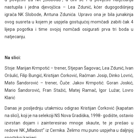
nastupila i jedna djevojčica – Lea Zdunić, kćer dugogodišnjeg
igrača NK Slobode, Antuna Zdunića. Upravo ona je bila junakinja
ovog susreta u kojem je uspjela gostujućoj momčadi zabiti čak 4
lijepa pogotka i time svojoj nomčadi osigurati prva tri boda u
natjecanju.
Na slici:
Stoje: Marijan Krmpotić – trener, Stjepan Šagovac, Lea Zdunić, Ivan
Oršulić, Filip Bungić, Kristijan Ćorković, Račman Josip, Dinko Lovrić,
Mato Šandorović – trener, Čuče: Jakov Krmpotić. Goran Joskić,
Mario Šandorović, Fran Stažić, Matej Ramač, Igor Lužar, Lovro
Klarić
Danas je posljednju utakmicu odigrao Kristijan Ćorković (kapatan
na slici), koji je na selekciji NS Nova Gradiška, 1998- godište, ostavio
izvrstan dojam i zainteresirao mnoge skaute, te je prešao u
redove NK „Mladost“ iz Cernika. Želimo mu puno uspjeha u daljnjoj
sportskoj karijeri.