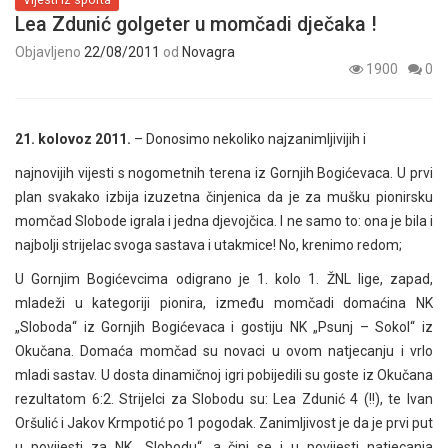
Lea Zdunić golgeter u momčadi dječaka !
Objavljeno
22/08/2011
od
Novagra
1900
0
21. kolovoz 2011.
– Donosimo nekoliko najzanimljivijih i
najnovijih vijesti s nogometnih terena iz Gornjih Bogićevaca. U prvi
plan svakako izbija izuzetna činjenica da je za mušku pionirsku
momčad Slobode igrala i jedna djevojčica. I ne samo to: ona je bila i
najbolji strijelac svoga sastava i utakmice! No, krenimo redom;
U Gornjim Bogićevcima odigrano je 1. kolo 1. ŽNL lige, zapad,
mladeži u kategoriji pionira, između momčadi domaćina NK
„Sloboda“ iz Gornjih Bogićevaca i gostiju NK „Psunj – Sokol“ iz
Okučana. Domaća momčad su novaci u ovom natjecanju i vrlo
mladi sastav. U dosta dinamičnoj igri pobijedili su goste iz Okučana
rezultatom 6:2. Strijelci za Slobodu su: Lea Zdunić 4 (!!), te Ivan
Oršulić i Jakov Krmpotić po 1 pogodak. Zanimljivost je da je prvi put
u povijesti za NK „Slobodu“, a čini se i u povijesti natjecanja