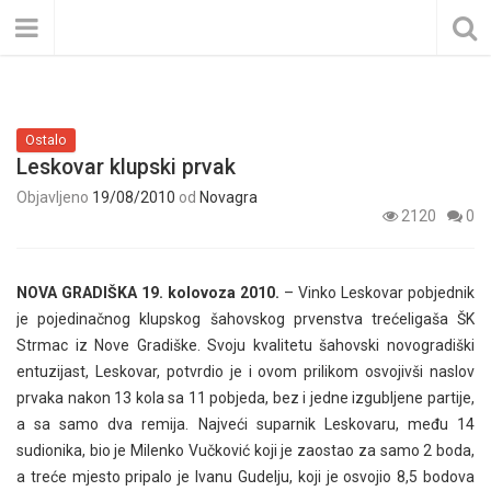
Ostalo
Leskovar klupski prvak
Objavljeno
19/08/2010
od
Novagra
2120
0
NOVA GRADIŠKA 19. kolovoza 2010.
– Vinko Leskovar pobjednik
je pojedinačnog klupskog šahovskog prvenstva trećeligaša ŠK
Strmac iz Nove Gradiške. Svoju kvalitetu šahovski novogradiški
entuzijast, Leskovar, potvrdio je i ovom prilikom osvojivši naslov
prvaka nakon 13 kola sa 11 pobjeda, bez i jedne izgubljene partije,
a sa samo dva remija. Najveći suparnik Leskovaru, među 14
sudionika, bio je Milenko Vučković koji je zaostao za samo 2 boda,
a treće mjesto pripalo je Ivanu Gudelju, koji je osvojio 8,5 bodova