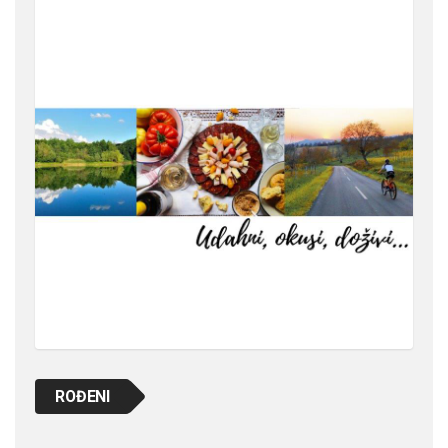
ROĐENI