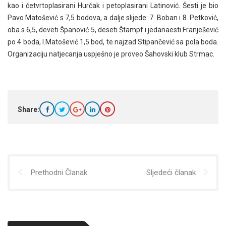
kao i četvrtoplasirani Hurčak i petoplasirani Latinović. Šesti je bio
Pavo Matošević s 7,5 bodova, a dalje slijede: 7. Boban i 8. Petković,
oba s 6,5, deveti Španović 5, deseti Štampf i jedanaesti Franješević
po 4 boda, I.Matošević 1,5 bod, te najzad Stipančević sa pola boda.
Organizaciju natjecanja uspješno je proveo Šahovski klub Strmac.
Share:
Prethodni Članak
Sljedeći članak