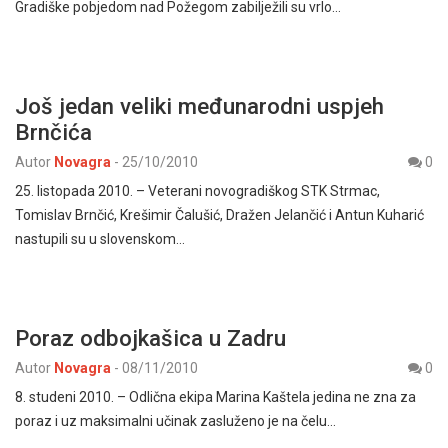
Gradiške pobjedom nad Požegom zabilježili su vrlo…
Još jedan veliki međunarodni uspjeh
Brnčića
Autor
Novagra
-
25/10/2010
0
25. listopada 2010. – Veterani novogradiškog STK Strmac,
Tomislav Brnčić, Krešimir Čalušić, Dražen Jelančić i Antun Kuharić
nastupili su u slovenskom…
Poraz odbojkašica u Zadru
Autor
Novagra
-
08/11/2010
0
8. studeni 2010. – Odlična ekipa Marina Kaštela jedina ne zna za
poraz i uz maksimalni učinak zasluženo je na čelu…