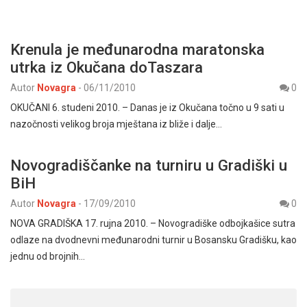
Krenula je međunarodna maratonska
utrka iz Okučana doTaszara
Autor
Novagra
-
06/11/2010
0
OKUČANI 6. studeni 2010. – Danas je iz Okučana točno u 9 sati u
nazočnosti velikog broja mještana iz bliže i dalje…
Novogradiščanke na turniru u Gradiški u
BiH
Autor
Novagra
-
17/09/2010
0
NOVA GRADIŠKA 17. rujna 2010. – Novogradiške odbojkašice sutra
odlaze na dvodnevni međunarodni turnir u Bosansku Gradišku, kao
jednu od brojnih…