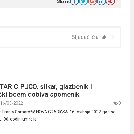
Share:
Sljedeći članak
ARIĆ PUCO, slikar, glazbenik i
ški boem dobiva spomenik
16/05/2022
0
ije Franjo Samardžić NOVA GRADIŠKA, 16. svibnja 2022. godine –
 u 90. godini umro je…