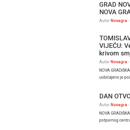
GRAD NOV
NOVA GR
Autor
Novagra
-
TOMISLAV
VIJEĆU: Ve
krivom sm
Autor
Novagra
-
NOVA GRADIŠKA, 2
uobičajeno je poč
DAN OTV
Autor
Novagra
-
NOVA GRADIŠKA, 3
potpornog centra