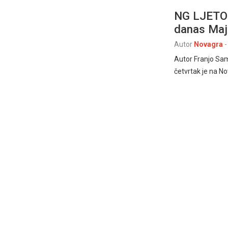
NG LJETO: 
danas Maj
Autor
Novagra
-
Autor Franjo Sa
četvrtak je na N