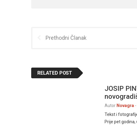
Prethodni Članak
RELATED POST
JOSIP PINT
novogradi
Autor
Novagra
-
Tekst i fotograf
Prije pet godina,