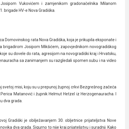
m Josipom Vukovićem i zamjenikom gradonačelnika Milanom
1. brigade HV-e Nova Gradiška.
ca Domovinskog rata Nova Gradiška, koja je prikupila eksponate i
 sa brigadirom Josipom Mikšićem, zapovjednikom novogradiškog
a koje su dovele do rata, agresijom na novogradiški kraj i Hrvatsku,
enauracha sa zanimanjem su razgledali spomen subu i na video
noj svetoj misi, koju su u prepunoj župnoj crkvi Bezgrešnog začeća
i Perica Matanović i župnik Helmut Hetzel iz Herzogenauracha. I
nju dva grada.
j Gradiški je obilježavanjem 30. obljetnice prijateljstva Nove
ika dva grada. Sigurno to nije kraj prijateljstvu i suradnji. Kako