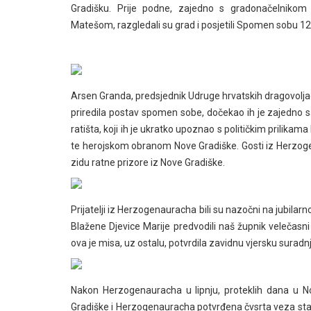
Gradišku. Prije podne, zajedno s gradonačelniko
Matešom, razgledali su grad i posjetili Spomen sobu 12
Arsen Granda, predsjednik Udruge hrvatskih dragovolja
priredila postav spomen sobe, dočekao ih je zajedno
ratišta, koji ih je ukratko upoznao s političkim prilikam
te herojskom obranom Nove Gradiške. Gosti iz Herzog
zidu ratne prizore iz Nove Gradiške.
Prijatelji iz Herzogenauracha bili su nazočni na jubilar
Blažene Djevice Marije predvodili naš župnik velečasn
ova je misa, uz ostalu, potvrdila zavidnu vjersku surad
Nakon Herzogenauracha u lipnju, proteklih dana u Novo
Gradiške i Herzogenauracha potvrđena čvsrta veza stanov