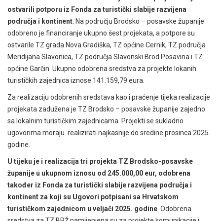
ostvarili potporu iz Fonda za turistički slabije razvijena
područja i kontinent
. Na području Brodsko – posavske županije
odobreno je financiranje ukupno šest projekata, a potpore su
ostvarile TZ grada Nova Gradiška, TZ općine Cernik, TZ područja
Meridijana Slavonica, TZ područja Slavonski Brod Posavina i TZ
općine Garčin. Ukupno odobrena sredstva za projekte lokanih
turističkih zajednica iznose 141.159,79 eura.
Za realizaciju odobrenih sredstava kao i praćenje tijeka realizacije
projekata zadužena je TZ Brodsko – posavske županije zajedno
sa lokalnim turističkim zajednicama. Projekti se sukladno
ugovorima moraju realizirati najkasnije do sredine prosinca 2025.
godine.
U tijeku je i realizacija tri projekta TZ Brodsko-posavske
županije u ukupnom iznosu od 245.000,00 eur, odobrena
također iz Fonda za turistički slabije razvijena područja i
kontinent za koji su Ugovori potpisani sa Hrvatskom
turističkom zajednicom u veljači 2025. godine
. Odobrena
sredstva za TZ BPŽ namijenjena su za projekte komunikacije i