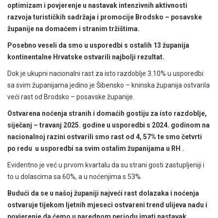
optimizam i povjerenje u nastavak intenzivnih aktivnosti
razvoja turističkih sadržaja i promocije Brodsko – posavske
županije na domaćem i stranim tržištima.
Posebno veseli da smo u usporedbi s ostalih 13 županija
kontinentalne Hrvatske ostvarili najbolji rezultat.
Dok je ukupni nacionalni rast za isto razdoblje 3.10% u usporedbi
sa svim županijama jedino je Šibensko – kninska županija ostvarila
veći rast od Brodsko – posavske županije.
Ostvarena noćenja stranih i domaćih gostiju za isto razdoblje,
siječanj – travanj 2025. godine u usporedbi s 2024. godinom na
nacionalnoj razini ostvarili smo rast od 4, 57% te smo četvrti
po redu u usporedbi sa svim ostalim županijama u RH .
Evidentno je već u prvom kvartalu da su strani gosti zastupljeniji i
to u dolascima sa 60%, a u noćenjima s 53%.
Budući da se u našoj županiji najveći rast dolazaka i noćenja
ostvaruje tijekom ljetnih mjeseci ostvareni trend ulijeva nadu i
povjerenje da ćemo u narednom periodu imati nastavak