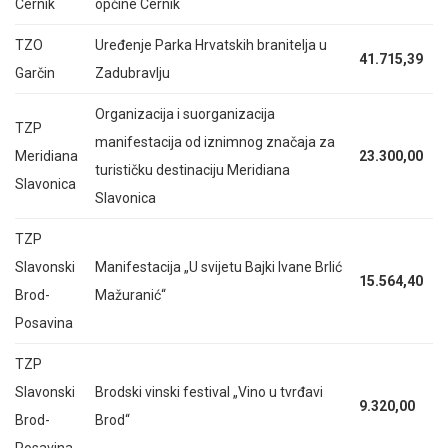
Cernik
općine Cernik
TZO
Uređenje Parka Hrvatskih branitelja u
41.715,39
Garčin
Zadubravlju
Organizacija i suorganizacija
TZP
manifestacija od iznimnog značaja za
Meridiana
23.300,00
turističku destinaciju Meridiana
Slavonica
Slavonica
TZP
Slavonski
Manifestacija „U svijetu Bajki Ivane Brlić
15.564,40
Brod-
Mažuranić“
Posavina
TZP
Slavonski
Brodski vinski festival „Vino u tvrđavi
9.320,00
Brod-
Brod“
Posavina