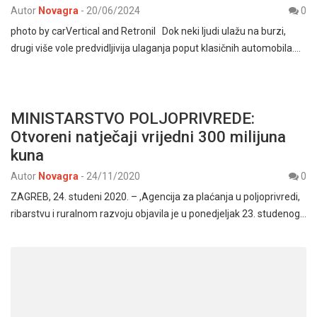
Autor
Novagra
-
20/06/2024
0
photo by carVertical and Retronil Dok neki ljudi ulažu na burzi,
drugi više vole predvidljivija ulaganja poput klasičnih automobila.…
MINISTARSTVO POLJOPRIVREDE:
Otvoreni natječaji vrijedni 300 milijuna
kuna
Autor
Novagra
-
24/11/2020
0
ZAGREB, 24. studeni 2020. – ,Agencija za plaćanja u poljoprivredi,
ribarstvu i ruralnom razvoju objavila je u ponedjeljak 23. studenog…