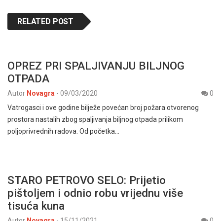
RELATED POST
OPREZ PRI SPALJIVANJU BILJNOG
OTPADA
Autor
Novagra
-
09/03/2020
0
Vatrogasci i ove godine bilježe povećan broj požara otvorenog
prostora nastalih zbog spaljivanja biljnog otpada prilikom
poljoprivrednih radova. Od početka…
STARO PETROVO SELO: Prijetio
pištoljem i odnio robu vrijednu više
tisuća kuna
Autor
Novagra
-
15/11/2021
0