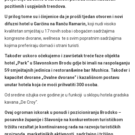
pozitivnih i uspješnih trendova.
U prilog tome su i činjenice da je prošli tjedan otvoren i novi
difuzni hotel u Garčinu na Ranču Ramarin,
koji nudi visoko
kvalitetan smještaj u 17 novih soba i obogaćen sadržajima
kongresne dvorane, wellnesa te s svim popratnim sadržajima
kojima preferiraju domaći i strani turisti.
Također uskoro očekujemo i završetak treće faze objekta
hotel „Park“ u Slavonskom Brodu gdje bi imali na raspolaganju
59 smještajnih jedinica i restoran&wine bar Mushica. Također i
kapacitet dvorane „Ovalne dvorane“ i kazališnom postavu
unutar hotela koja će moći prihvatiti 300 osoba.
Od sredine ožujka ove godine je u funkciji u sklopu hotela gradska
kavana „De Croy“.
Ovaj ogroman iskorak u ponudi i pozicioniranju Brodsko –
posavske županije i Slavonije na konkurentnom turističkom
tržištu rezultat je kontinuiranog rada na razvoju turističkih
proizvoda, marketinških aktivnosti, sadržajno i tržišno,