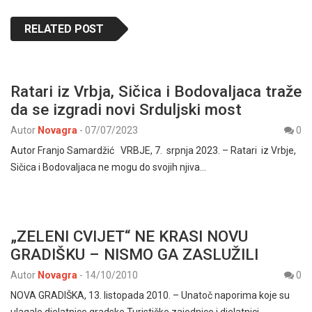
RELATED POST
Ratari iz Vrbja, Sičica i Bodovaljaca traže
da se izgradi novi Srduljski most
Autor
Novagra
-
07/07/2023
0
Autor Franjo Samardžić VRBJE, 7. srpnja 2023. – Ratari iz Vrbje,
Sičica i Bodovaljaca ne mogu do svojih njiva…
„ZELENI CVIJET“ NE KRASI NOVU
GRADIŠKU – NISMO GA ZASLUŽILI
Autor
Novagra
-
14/10/2010
0
NOVA GRADIŠKA, 13. listopada 2010. – Unatoč naporima koje su
ulagale djelatnice gradske Turističke zajednice i djelatnici