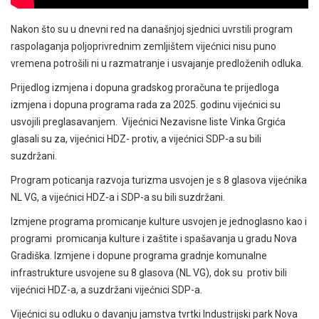
Nakon što su u dnevni red na današnjoj sjednici uvrstili program
raspolaganja poljoprivrednim zemljištem vijećnici nisu puno
vremena potrošili ni u razmatranje i usvajanje predloženih odluka.
Prijedlog izmjena i dopuna gradskog proračuna te prijedloga
izmjena i dopuna programa rada za 2025. godinu vijećnici su
usvojili preglasavanjem. Vijećnici Nezavisne liste Vinka Grgića
glasali su za, vijećnici HDZ- protiv, a vijećnici SDP-a su bili
suzdržani.
Program poticanja razvoja turizma usvojen je s 8 glasova vijećnika
NL VG, a vijećnici HDZ-a i SDP-a su bili suzdržani.
Izmjene programa promicanje kulture usvojen je jednoglasno kao i
programi promicanja kulture i zaštite i spašavanja u gradu Nova
Gradiška. Izmjene i dopune programa gradnje komunalne
infrastrukture usvojene su 8 glasova (NL VG), dok su protiv bili
vijećnici HDZ-a, a suzdržani vijećnici SDP-a.
Vijećnici su odluku o davanju jamstva tvrtki Industrijski park Nova