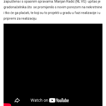
zapuštena i s opasnim spravama. Marijan Radić (NL VG) upitao je
gradonačelnika što se promijenilo s novim porezom na nekretnine
i tko će ga plaćati, te koji su to projekti u gradu u fazi realizacije i u
pripremi za realizaciju.