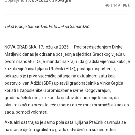
Objavljeno
17/03/2025
od
Novagra
1449
0
Tekst Franjo Samardžić, Foto Jakša Samardžić
NOVA GRADIŠKA, 17. ožujka 2025. – Pod predsjedanjem Dinke
Matijević danas je održana posljednja sjednica Gradskog vijeća u
ovom mandatu. Da je mandat na kraju i da gradski vijećnici, kako je
kazala vijećnica Ljiljana Ptačnik (HDZ), postaju raspuštenici,
pokazalo je i prvo vijećničko pitanje na aktualnom satu koje
postavio Ivan Adžić (SDP) upitavši gradonačelnika Vinka Grgića
koristi li zaposlenike u promidžbene svrhe. Odgovarajući,
gradonačelnik mu je rekao da sustav do sada nije koristio, da
planira izaći na predstojeće izbore i da će mu u promidžbi, kao i do
sada, pomoći volonteri.
Aktualni sat trajao je samo pola sata. Ljiljana Ptačnik osvrnula se
na stanje dječjih igrališta u gradu ustvrdivši da su neuredna,