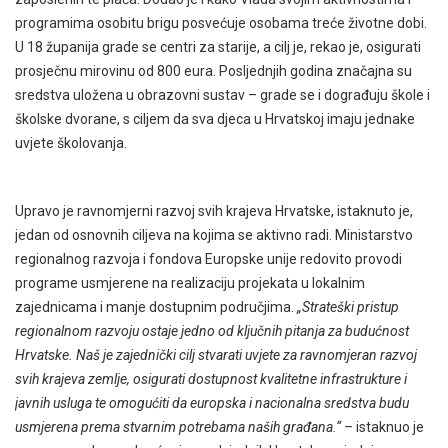
programima osobitu brigu posvećuje osobama treće životne dobi.
U 18 županija grade se centri za starije, a cilj je, rekao je, osigurati
prosječnu mirovinu od 800 eura. Posljednjih godina značajna su
sredstva uložena u obrazovni sustav – grade se i dograđuju škole i
školske dvorane, s ciljem da sva djeca u Hrvatskoj imaju jednake
uvjete školovanja.
Upravo je ravnomjerni razvoj svih krajeva Hrvatske, istaknuto je,
jedan od osnovnih ciljeva na kojima se aktivno radi. Ministarstvo
regionalnog razvoja i fondova Europske unije redovito provodi
programe usmjerene na realizaciju projekata u lokalnim
zajednicama i manje dostupnim područjima.
„Strateški pristup
regionalnom razvoju ostaje jedno od ključnih pitanja za budućnost
Hrvatske. Naš je zajednički cilj stvarati uvjete za ravnomjeran razvoj
svih krajeva zemlje, osigurati dostupnost kvalitetne infrastrukture i
javnih usluga te omogućiti da europska i nacionalna sredstva budu
usmjerena prema stvarnim potrebama naših građana.“
–
istaknuo je