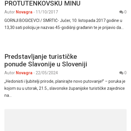
PROTUTENKOVSKU MINU
Autor
Novagra
-
11/10/2017
0
GORNJI BOGIĆEVCI / SMRTIĆ- Jučer, 10. listopada 2017.godine u
13,30 sati policiju je nazvao 45-godišnji građanin te je prijavio da…
Predstavljanje turističke
ponude Slavonije u Sloveniji
Autor
Novagra
-
22/05/2024
0
„Hedonisti i ljubitelji prirode, planirajte novo putovanje!” – poruka je
kojom su u utorak, 21.5., slavonske županijske turističke zajednice
na…