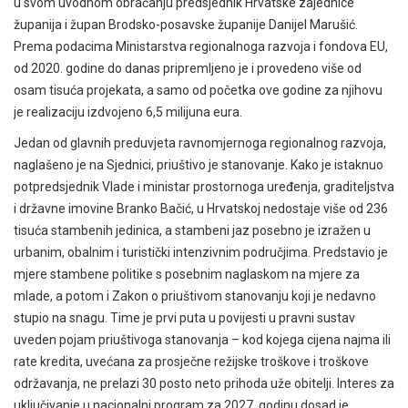
u svom uvodnom obraćanju predsjednik Hrvatske zajednice
županija i župan Brodsko-posavske županije Danijel Marušić.
Prema podacima Ministarstva regionalnoga razvoja i fondova EU,
od 2020. godine do danas pripremljeno je i provedeno više od
osam tisuća projekata, a samo od početka ove godine za njihovu
je realizaciju izdvojeno 6,5 milijuna eura.
Jedan od glavnih preduvjeta ravnomjernoga regionalnog razvoja,
naglašeno je na Sjednici, priuštivo je stanovanje. Kako je istaknuo
potpredsjednik Vlade i ministar prostornoga uređenja, graditeljstva
i državne imovine Branko Bačić, u Hrvatskoj nedostaje više od 236
tisuća stambenih jedinica, a stambeni jaz posebno je izražen u
urbanim, obalnim i turistički intenzivnim područjima. Predstavio je
mjere stambene politike s posebnim naglaskom na mjere za
mlade, a potom i Zakon o priuštivom stanovanju koji je nedavno
stupio na snagu. Time je prvi puta u povijesti u pravni sustav
uveden pojam priuštivoga stanovanja – kod kojega cijena najma ili
rate kredita, uvećana za prosječne režijske troškove i troškove
održavanja, ne prelazi 30 posto neto prihoda uže obitelji. Interes za
uključivanje u nacionalni program za 2027. godinu dosad je