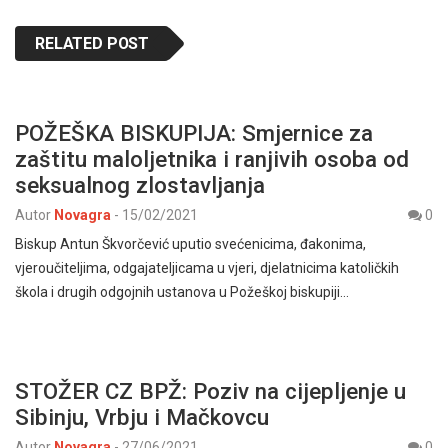
RELATED POST
POŽEŠKA BISKUPIJA: Smjernice za
zaštitu maloljetnika i ranjivih osoba od
seksualnog zlostavljanja
Autor
Novagra
-
15/02/2021
0
Biskup Antun Škvorčević uputio svećenicima, đakonima,
vjeroučiteljima, odgajateljicama u vjeri, djelatnicima katoličkih
škola i drugih odgojnih ustanova u Požeškoj biskupiji…
STOŽER CZ BPŽ: Poziv na cijepljenje u
Sibinju, Vrbju i Mačkovcu
Autor
Novagra
-
27/06/2021
0