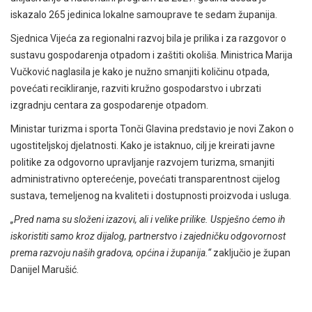
iskazalo 265 jedinica lokalne samouprave te sedam županija.
Sjednica Vijeća za regionalni razvoj bila je prilika i za razgovor o
sustavu gospodarenja otpadom i zaštiti okoliša. Ministrica Marija
Vučković naglasila je kako je nužno smanjiti količinu otpada,
povećati recikliranje, razviti kružno gospodarstvo i ubrzati
izgradnju centara za gospodarenje otpadom.
Ministar turizma i sporta Tonči Glavina predstavio je novi Zakon o
ugostiteljskoj djelatnosti. Kako je istaknuo, cilj je kreirati javne
politike za odgovorno upravljanje razvojem turizma, smanjiti
administrativno opterećenje, povećati transparentnost cijelog
sustava, temeljenog na kvaliteti i dostupnosti proizvoda i usluga.
„Pred nama su složeni izazovi, ali i velike prilike. Uspješno ćemo ih
iskoristiti samo kroz dijalog, partnerstvo i zajedničku odgovornost
prema razvoju naših gradova, općina i županija.“
zaključio je župan
Danijel Marušić.