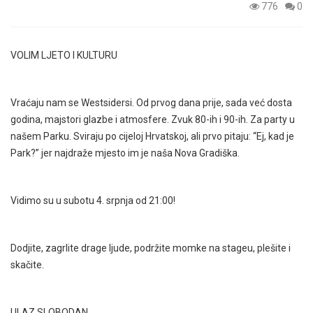
776
0
VOLIM LJETO I KULTURU
Vraćaju nam se Westsidersi. Od prvog dana prije, sada već dosta
godina, majstori glazbe i atmosfere. Zvuk 80-ih i 90-ih. Za party u
našem Parku. Sviraju po cijeloj Hrvatskoj, ali prvo pitaju: “Ej, kad je
Park?” jer najdraže mjesto im je naša Nova Gradiška.
Vidimo su u subotu 4. srpnja od 21:00!
Dodjite, zagrlite drage ljude, podržite momke na stageu, plešite i
skačite.
ULAZ SLOBODAN