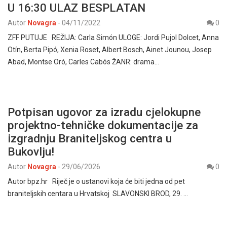
U 16:30 ULAZ BESPLATAN
Autor
Novagra
-
04/11/2022
0
ZFF PUTUJE REŽIJA: Carla Simón ULOGE: Jordi Pujol Dolcet, Anna
Otín, Berta Pipó, Xenia Roset, Albert Bosch, Ainet Jounou, Josep
Abad, Montse Oró, Carles Cabós ŽANR: drama…
Potpisan ugovor za izradu cjelokupne
projektno-tehničke dokumentacije za
izgradnju Braniteljskog centra u
Bukovlju!
Autor
Novagra
-
29/06/2026
0
Autor bpz.hr Riječ je o ustanovi koja će biti jedna od pet
braniteljskih centara u Hrvatskoj SLAVONSKI BROD, 29. …