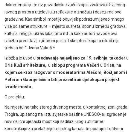
dokumentaciju te uz pozadinski zvučni zapis zvukova oživljenog
javnog prostora utjelovljuju refleksije o značaju i dosezima ove
građevine. Kao simbol, most je oduvijek podrazumijevao mnogo
više od same strukture – mjesto susreta, sponu između gradova,
kultura, religija, ukras lokaliteta itd., a kako autori navode ova
izložba predstavlja „intimni portret skulpture koja to nikad nije
trebala biti.“ -Ivana Vukušić
Izložba je uvod u
predavanje najavljeno za 19. svibnja, također u
Oris Kući arhitekture, u sklopu programa Večeri u Orisu, na
kojem će kroz razgovor s moderatorima Alešom, Boštjanom i
Peterom Gabrijelčičem biti prezentiran cjelokupan projekt
izrade mosta.
O projektu:
Na mjestu ne tako starog drvenog mosta, u kontaktnoj zoni grada
Trogira, upisanog na listu svjetske baštine UNESCO-a, izgrađen je
novi čelični pješački most koji nadilazi ulogu utilitarne
konstrukcije za prelaženje morskog kanala te postaje društveni