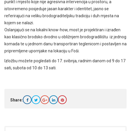
punkt i mjesto koje nije agresivna intervencija u prostoru, a
istovremeno posjeduje jasan karakter i identitet, jasno se
referirajući na veliku brodograditeljsku tradiciju i duh mjesta na
kojem se nalazi.
Oslanjajući se na lokalni know-how, most je projektiran i izrađen
kao klasično brodsko dvodno u obližnjem brodogradilištu iz jednog
komada te u jednom danu transportiran teglenicom i postavljen na
pripremljene upornjake na lokaciju u Foši.
Izložbu možete pogledati do 17. svibnja, radnim danom od 9 do 17
sati, subota od 10 do 13 sati.
Share: