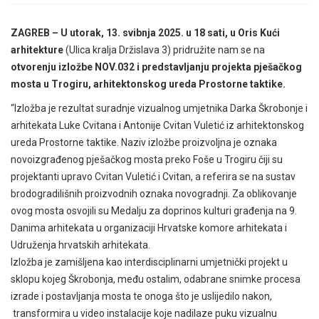
ZAGREB – U utorak, 13. svibnja 2025. u 18 sati, u Oris Kući
arhitekture
(Ulica kralja Držislava 3) pridružite nam se na
otvorenju izložbe NOV.032 i predstavljanju projekta pješačkog
mosta u Trogiru, arhitektonskog ureda Prostorne taktike.
“Izložba je rezultat suradnje vizualnog umjetnika Darka Škrobonje i
arhitekata Luke Cvitana i Antonije Cvitan Vuletić iz arhitektonskog
ureda Prostorne taktike. Naziv izložbe proizvoljna je oznaka
novoizgrađenog pješačkog mosta preko Foše u Trogiru čiji su
projektanti upravo Cvitan Vuletić i Cvitan, a referira se na sustav
brodogradilišnih proizvodnih oznaka novogradnji. Za oblikovanje
ovog mosta osvojili su Medalju za doprinos kulturi građenja na 9.
Danima arhitekata u organizaciji Hrvatske komore arhitekata i
Udruženja hrvatskih arhitekata.
Izložba je zamišljena kao interdisciplinarni umjetnički projekt u
sklopu kojeg Škrobonja, među ostalim, odabrane snimke procesa
izrade i postavljanja mosta te onoga što je uslijedilo nakon,
transformira u video instalacije koje nadilaze puku vizualnu