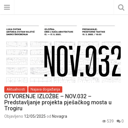
Aktualnosti
Najava događanja
OTVORENJE IZLOŽBE – NOV.032 –
Predstavljanje projekta pješačkog mosta u
Trogiru
Objavljeno
12/05/2025
od
Novagra
539
0