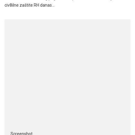
civ8ilne zaštite RH danas…
Screenshot