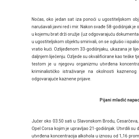
Noćas, oko jedan sat iza ponoći u ugostiteljskom obj
narušavali javni red i mir. Nakon svađe 58-godišnjak je o
u kojemu brat drži oružje (uz odgovarajuću dokumentaciju)
u ugostiteljskom objektu smirivali, on se oglušio i ispal
vratio kući. Ozlijeđenom 33-godišnjaku, ukazana je li
daljnjem liječenju. Ozljede su okvalificirane kao teške tje
testom je u njegovu organizmu utvrđena koncentrac
kriminalističko istraživanje na okolnosti kazneno
odgovarajuće kaznene prijave.
Pijani mladić napao
Jučer oko 03.50 sati u Slavonskom Brodu, Cesarčeva, p
Opel Corsa kojim je upravljao 21-godišnjak. Utvrdili su
utvrđena koncentracija alkohola u iznosu od 1,16 promi