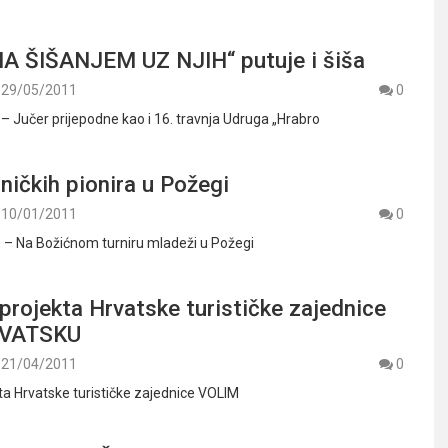
 ŠIŠANJEM UZ NJIH“ putuje i šiša
29/05/2011
0
 – Jučer prijepodne kao i 16. travnja Udruga „Hrabro
ničkih pionira u Požegi
10/01/2011
0
1. – Na Božićnom turniru mladeži u Požegi
projekta Hrvatske turističke zajednice
RVATSKU
21/04/2011
0
ta Hrvatske turističke zajednice VOLIM