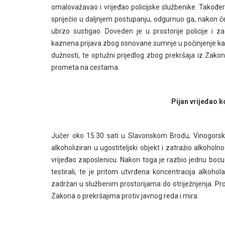
omalovažavao i vrijeđao policijske službenike. Takođe
spriječio u daljnjem postupanju, odgurnuo ga, nakon čega
ubrzo sustigao. Doveden je u prostorije policije i 
kaznena prijava zbog osnovane sumnje u počinjenje ka
dužnosti, te optužni prijedlog zbog prekršaja iz Zako
prometa na cestama.
Pijan vrijeđao k
Jučer oko 15.30 sati u Slavonskom Brodu, Vinogorska 
alkoholiziran u ugostiteljski objekt i zatražio alkoholno
vrijeđao zaposlenicu. Nakon toga je razbio jednu bocu o 
testirali, te je pritom utvrđena koncentracija alkoh
zadržan u službenim prostorijama do otriježnjenja. Pro
Zakona o prekršajima protiv javnog reda i mira.