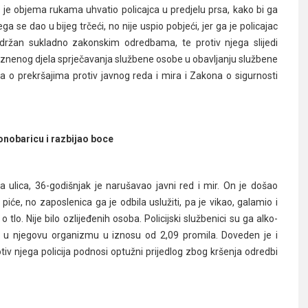
r je objema rukama uhvatio policajca u predjelu prsa, kako bi ga
 se dao u bijeg trčeći, no nije uspio pobjeći, jer ga je policajac
zadržan sukladno zakonskim odredbama, te protiv njega slijedi
znenog djela sprječavanja službene osobe u obavljanju službene
na o prekršajima protiv javnog reda i mira i Zakona o sigurnosti
onobaricu i razbijao boce
ulica, 36-godišnjak je narušavao javni red i mir. On je došao
 piće, no zaposlenica ga je odbila uslužiti, pa je vikao, galamio i
tlo. Nije bilo ozlijeđenih osoba. Policijski službenici su ga alko-
ola u njegovu organizmu u iznosu od 2,09 promila. Doveden je i
tiv njega policija podnosi optužni prijedlog zbog kršenja odredbi