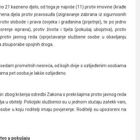
no 21 kazneno djelo, od toga je najviše (11) protiv imovine (krađe
kaznena djela protiv pravosuđa (izigravanje zabrana iz sigurnosnih
otiv slobode i prava čovjeka i građanina (prijetnje), te po jedno
renje isprava), protiv života i tijela (pokušaj ubojstva), protiv
protiv javnog reda (sprječavanje službene osobe u obavljanju
ta zlouporabe opojnih droga.
 sedam prometnih nesreća, od kojih dvije s ozlijeđenim osobama
ma pet osoba je lakše ozlijeđeno.
tiri zbog kršenja odredbi Zakona o prekršajima protiv javnog reda
ja u obitelji. Policijski službenici su u jednom slučaju zatekli vani,
osobe u koju roditelji imaju povjerenje. Roditelji su upozoreni na
tvo u pokušaju