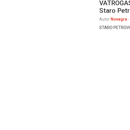
VATROGAS
Staro Pet
Autor
Novagra
-
STARO PETROVO S