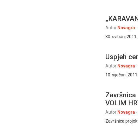
„KARAVANA
Autor
Novagra
-
30. svibanj 2011.
Uspjeh cer
Autor
Novagra
-
10. siječanj 201
Završnica 
VOLIM H
Autor
Novagra
-
Završnica projek