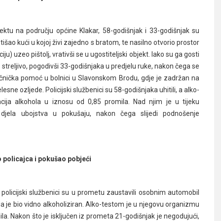
ektu na području općine Klakar, 58-godišnjak i 33-godišnjak su
tišao kući u kojoj živi zajedno s bratom, te nasilno otvorio prostor
 uzeo pištolj, vrativši se u ugostiteljski objekt. Iako su ga gosti
io streljivo, pogodivši 33-godišnjaka u predjelu ruke, nakon čega se
ječnička pomoć u bolnici u Slavonskom Brodu, gdje je zadržan na
lesne ozljede. Policijski službenici su 58-godišnjaka uhitili, a alko-
ija alkohola u iznosu od 0,85 promila. Nad njim je u tijeku
g djela ubojstva u pokušaju, nakon čega slijedi podnošenje
 policajca i pokušao pobjeći
olicijski službenici su u prometu zaustavili osobnim automobil
 da je bio vidno alkoholiziran. Alko-testom je u njegovu organizmu
la. Nakon što je isključen iz prometa 21-godišnjak je negodujući,