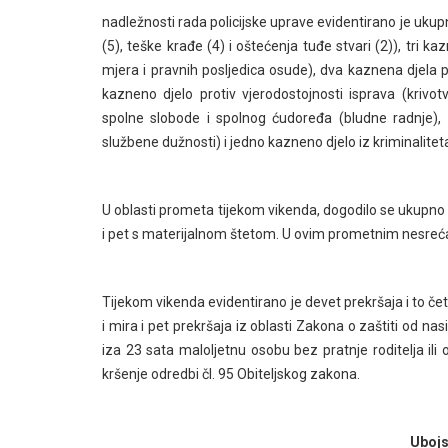
nadležnosti rada policijske uprave evidentirano je ukup
(5), teške krađe (4) i oštećenja tuđe stvari (2)), tri 
mjera i pravnih posljedica osude), dva kaznena djela pr
kazneno djelo protiv vjerodostojnosti isprava (krivotvo
spolne slobode i spolnog ćudoređa (bludne radnje), 
službene dužnosti) i jedno kazneno djelo iz kriminalite
U oblasti prometa tijekom vikenda, dogodilo se ukupno
i pet s materijalnom štetom. U ovim prometnim nesreća
Tijekom vikenda evidentirano je devet prekršaja i to če
i mira i pet prekršaja iz oblasti Zakona o zaštiti od nasil
iza 23 sata maloljetnu osobu bez pratnje roditelja ili 
kršenje odredbi čl. 95 Obiteljskog zakona.
Ubojs