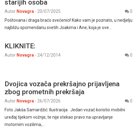
starijih osoba
Autor
Novagra
-
20/07/2025
0
Poštovana i draga braćo svećenici! Kako vam je poznato, u nedjelju
najbližu spomendanu svetih Joakima i Ane, koja je ove…
KLIKNITE:
Autor
Novagra
-
24/12/2014
0
Dvojica vozača prekršajno prijavljena
zbog prometnih prekršaja
Autor
Novagra
-
26/07/2026
0
Foto Jakša Samardžić: Ilustracija Jedan vozač koristio mobilni
uređaj tijekom vožnje, te nije stekao pravo na upravljanje
motornim vozilima,…