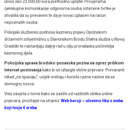
iznos oko 23.000,00 eura prethodno uplatili. Provjerama
cjelokupne komunikacije odgovorna osoba oštećene tvrtke je
shvatila da su prevareni te da je novac uplaćen na račun
nepoznatih osoba.
Policijski službenici podnose kaznenu prijavu Općinskom
državnom odvjetništvu u Slavonskom Brodu Stalna služba u Novoj
Gradiški te nastavljaju daljnji rad u cilju pronalaska počinitelja
kaznenog djela.
Policijska uprava brodsko-posavska
poziva na oprez prilikom
Internet poslovanja
kako bi se izbjegle slične prijevare. Prevaranti
nikad „ne spavaju“, uvijek vrebaju i koriste razne načine da se
domognu novca.
Više savjeta o tome kako se zaštiti od različitih oblika online
prijevara, pročitajte na stranici:
Web heroji – ulovimo lika s weba
koji tvoje € vreba