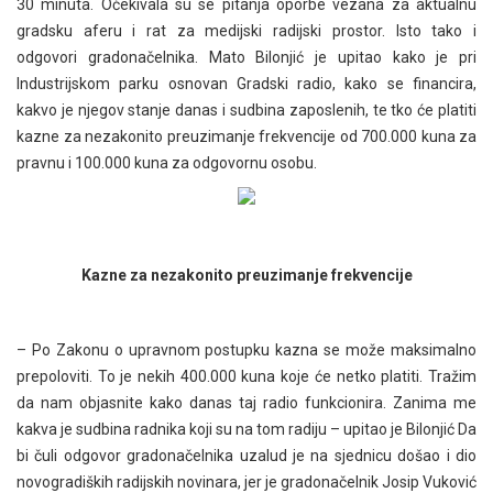
30 minuta. Očekivala su se pitanja oporbe vezana za aktualnu
gradsku aferu i rat za medijski radijski prostor. Isto tako i
odgovori gradonačelnika. Mato Bilonjić je upitao kako je pri
Industrijskom parku osnovan Gradski radio, kako se financira,
kakvo je njegov stanje danas i sudbina zaposlenih, te tko će platiti
kazne za nezakonito preuzimanje frekvencije od 700.000 kuna za
pravnu i 100.000 kuna za odgovornu osobu.
Kazne za nezakonito preuzimanje frekvencije
– Po Zakonu o upravnom postupku kazna se može maksimalno
prepoloviti. To je nekih 400.000 kuna koje će netko platiti. Tražim
da nam objasnite kako danas taj radio funkcionira. Zanima me
kakva je sudbina radnika koji su na tom radiju – upitao je Bilonjić Da
bi čuli odgovor gradonačelnika uzalud je na sjednicu došao i dio
novogradiških radijskih novinara, jer je gradonačelnik Josip Vuković