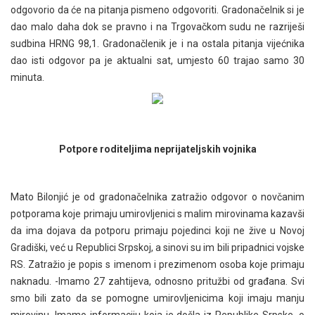
odgovorio da će na pitanja pismeno odgovoriti. Gradonačelnik si je
dao malo daha dok se pravno i na Trgovačkom sudu ne razriješi
sudbina HRNG 98,1. Gradonačlenik je i na ostala pitanja vijećnika
dao isti odgovor pa je aktualni sat, umjesto 60 trajao samo 30
minuta.
Potpore roditeljima neprijateljskih vojnika
Mato Bilonjić je od gradonačelnika zatražio odgovor o novčanim
potporama koje primaju umirovljenici s malim mirovinama kazavši
da ima dojava da potporu primaju pojedinci koji ne žive u Novoj
Gradiški, već u Republici Srpskoj, a sinovi su im bili pripadnici vojske
RS. Zatražio je popis s imenom i prezimenom osoba koje primaju
naknadu. -Imamo 27 zahtijeva, odnosno pritužbi od građana. Svi
smo bili zato da se pomogne umirovljenicima koji imaju manju