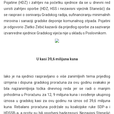
Pojatine (HDZ) i zahtjev na početku sjednice da se u dnevni red
uvrsti zahtjev oporbe (HDZ, HSS i nezavisni vijećnik Stanešić) da
se raspravi o osnivanju Gradskog radija, sufinanciranju minimalnih
mirovina i sanaciji gradske deponije komunalnog otpada. Pojatini
je odgovorio Zlatko Zebić kazavši da prijedlog oporbe za sazivanje
izvanredne sjednice Gradskog vijeća nije u skladu s Poslovnikom.
U kasi 39,6 milijuna kuna
Iako je na sjednici raspravljano o više zanimljivih tema prijedlog
izmjena i dopuna gradskog proračuna za ovu godinu svakako je
bila najzanimljivija točka dnevnog reda jer se radi o manjim
prihodima u Proračunu za 12, 9 milijuna kuna i svođenje ukupnog
iznosa u gradskoj kasi za ovu godinu na iznos od 39,6 milijuna
kuna. Rebalans proračuna podržale su koalicijske ruke SDP-a i
HDSSB-a, a protiv su bili oporbeni hadezeovci. Nezavisni Stenešić