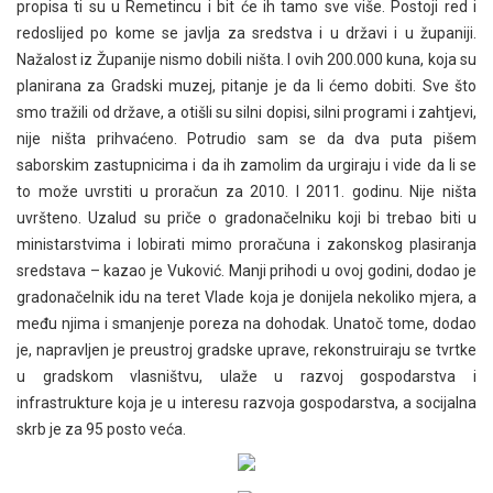
propisa ti su u Remetincu i bit će ih tamo sve više. Postoji red i
redoslijed po kome se javlja za sredstva i u državi i u županiji.
Nažalost iz Županije nismo dobili ništa. I ovih 200.000 kuna, koja su
planirana za Gradski muzej, pitanje je da li ćemo dobiti. Sve što
smo tražili od države, a otišli su silni dopisi, silni programi i zahtjevi,
nije ništa prihvaćeno. Potrudio sam se da dva puta pišem
saborskim zastupnicima i da ih zamolim da urgiraju i vide da li se
to može uvrstiti u proračun za 2010. I 2011. godinu. Nije ništa
uvršteno. Uzalud su priče o gradonačelniku koji bi trebao biti u
ministarstvima i lobirati mimo proračuna i zakonskog plasiranja
sredstava – kazao je Vuković. Manji prihodi u ovoj godini, dodao je
gradonačelnik idu na teret Vlade koja je donijela nekoliko mjera, a
među njima i smanjenje poreza na dohodak. Unatoč tome, dodao
je, napravljen je preustroj gradske uprave, rekonstruiraju se tvrtke
u gradskom vlasništvu, ulaže u razvoj gospodarstva i
infrastrukture koja je u interesu razvoja gospodarstva, a socijalna
skrb je za 95 posto veća.