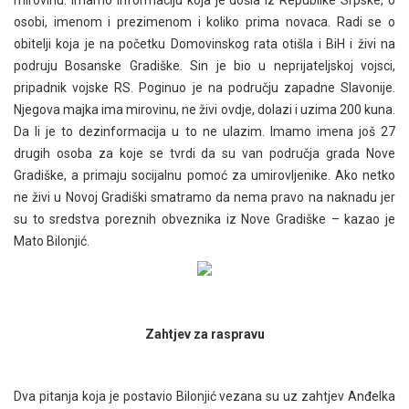
mirovinu. Imamo informaciju koja je došla iz Republike Srpske, o
osobi, imenom i prezimenom i koliko prima novaca. Radi se o
obitelji koja je na početku Domovinskog rata otišla i BiH i živi na
podruju Bosanske Gradiške. Sin je bio u neprijateljskoj vojsci,
pripadnik vojske RS. Poginuo je na području zapadne Slavonije.
Njegova majka ima mirovinu, ne živi ovdje, dolazi i uzima 200 kuna.
Da li je to dezinformacija u to ne ulazim. Imamo imena još 27
drugih osoba za koje se tvrdi da su van područja grada Nove
Gradiške, a primaju socijalnu pomoć za umirovljenike. Ako netko
ne živi u Novoj Gradiški smatramo da nema pravo na naknadu jer
su to sredstva poreznih obveznika iz Nove Gradiške – kazao je
Mato Bilonjić.
Zahtjev za raspravu
Dva pitanja koja je postavio Bilonjić vezana su uz zahtjev Anđelka