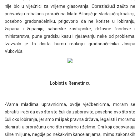
nije bio u vijećnici za vrijeme glasovanja. Obrazlažući zašto ne
prihvaćaju rebalans proračuna Mato Bilonjić je vladajućoj koaliciji,
posebno gradonačelniku, prigovorio da ne koriste u lobiranju,
župana i županiju, saborske zastupnike, državne fondove i
ministarstva, pune gradsku kasu i rješavanju neke od problema.
Izazvalo je to dosta burnu reakciju gradonačelnika Josipa
Vukovića.
Lobisti u Remetincu
-Vama mladima upravnicima, ovdje vježbenicima, moram se
obratiti i reći da ovo što ste čuli da zaboravite, posebno ovo što ste
čuli oko lobiranja, jer smo mi ipak pravna država, legalisti i moramo
planirati u proračunu ono što mislimo i želimo. Oni koji dogovaraju
silne milijune, negdje po nekakvim kancelarijama, mimo zakonskih