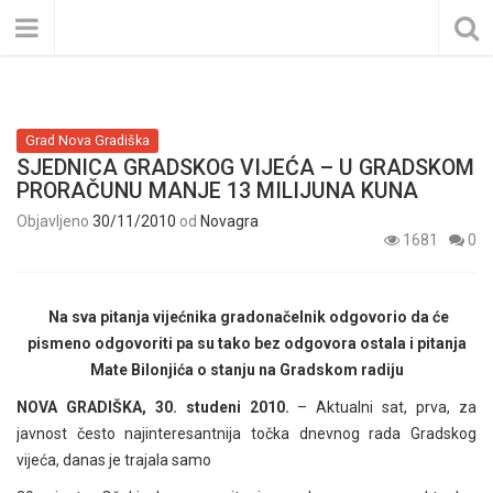
Grad Nova Gradiška
SJEDNICA GRADSKOG VIJEĆA – U GRADSKOM
PRORAČUNU MANJE 13 MILIJUNA KUNA
Objavljeno
30/11/2010
od
Novagra
1681
0
Na sva pitanja vijećnika gradonačelnik odgovorio da će
pismeno odgovoriti pa su tako bez odgovora ostala i pitanja
Mate Bilonjića o stanju na Gradskom radiju
NOVA GRADIŠKA, 30. studeni 2010.
– Aktualni sat, prva, za
javnost često najinteresantnija točka dnevnog rada Gradskog
vijeća, danas je trajala samo