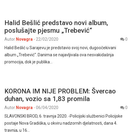
Halid Bešlić predstavo novi album,
poslušajte pjesmu „Trebević“
Autor
Novagra
-
22/02/2020
0
Halid Bešlić u Sarajevu je predstavio svoj novi, dugoočekivani
album „Trebević“. Danima se najavljivala ova nesvakidašnja
promocija, dok je publika…
KORONA IM NIJE PROBLEM: Švercao
duhan, vozio sa 1,83 promila
Autor
Novagra
-
06/04/2020
0
SLAVONSKI BROD, 6. travnja 2020. -Policijski službenici Policijske
postaje Nova Gradiška, u okviru nadzornih djelatnosti, dana 4.
travnja, u 16…