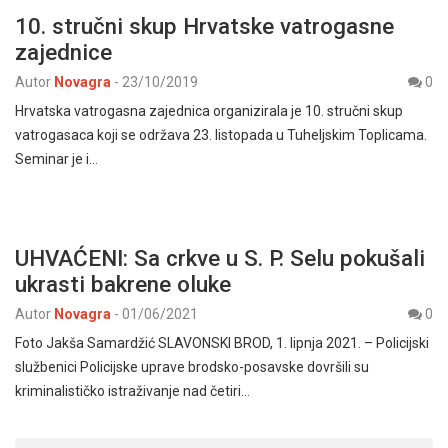
10. stručni skup Hrvatske vatrogasne
zajednice
Autor
Novagra
-
23/10/2019
0
Hrvatska vatrogasna zajednica organizirala je 10. stručni skup
vatrogasaca koji se održava 23. listopada u Tuheljskim Toplicama.
Seminar je i…
UHVAĆENI: Sa crkve u S. P. Selu pokušali
ukrasti bakrene oluke
Autor
Novagra
-
01/06/2021
0
Foto Jakša Samardžić SLAVONSKI BROD, 1. lipnja 2021. – Policijski
službenici Policijske uprave brodsko-posavske dovršili su
kriminalističko istraživanje nad četiri…