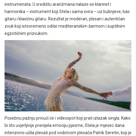
instrumenata. U središtu aranžmana nalaze se klarinet i
harmonika – instrument koji Stela i sama svira – uz bubnjeve, bas
gitaru i klasičnu gitaru. Rezultat je moderan, plesan i autentičan
zvuk koji istovremeno odiše mediteranskim šarmom i suptilnim
egzotičnim prizvukom.
Posebnu pažnju privući će i videospot koji prati izlazak singla. Kako
bi što uvjerljivije prenijela emociju pjesme, Stela je mjesec dana
intenzivno učila plesati pod vodstvom plesača Patrik Seretin, koji je