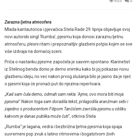
655
0
Zarazna ljetna atmosfera
Mlada kantautorica i pjevačica Stela Rade 29. lipnja objavljuje svoj
novi autorski singl ‘Rumba’, pjesmu koja donosi zaraznu ljetnu
atmosferu, plesni ritam i prepoznatljiv glazbeni potpis kojim se sve
više izdvaja na domaćoj sceni.
Priča o nastanku pjesme započela je sasvim spontano. Klarinetist
iz Stelinog benda donio je demo snimku kako bi joj pokazao novu
glazbenu ideju, no već nakon prvog slušanja bilo je jasno da je riječ
o pjesmi koja će pronaći put do njezina repertoara.
„
Kad sam čula demo, odmah sam rekla: ‘Ajme, ovo mora biti moja
pjesma!’ Nakon toga sam doradila tekst, prilagodila aranžman sebi i
zajedno s producentom Filipom Tančićem završila pjesmu u obliku
kakvom je danas publika može čuti
“, otkriva Stela.
„Rumba“ je lagana, vedra i bezbrižna ljetna pjesma koja spaja
suvremeni pop zvuk s latino ritmovima i bogatstvom živih