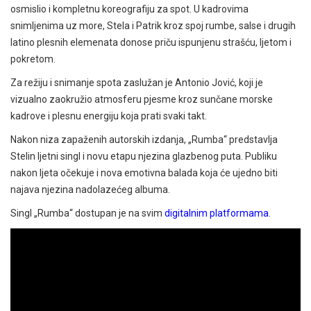
osmislio i kompletnu koreografiju za spot. U kadrovima
snimljenima uz more, Stela i Patrik kroz spoj rumbe, salse i drugih
latino plesnih elemenata donose priču ispunjenu strašću, ljetom i
pokretom.
Za režiju i snimanje spota zaslužan je Antonio Jović, koji je
vizualno zaokružio atmosferu pjesme kroz sunčane morske
kadrove i plesnu energiju koja prati svaki takt.
Nakon niza zapaženih autorskih izdanja, „Rumba“ predstavlja
Stelin ljetni singl i novu etapu njezina glazbenog puta. Publiku
nakon ljeta očekuje i nova emotivna balada koja će ujedno biti
najava njezina nadolazećeg albuma.
Singl „Rumba“ dostupan je na svim
digitalnim platformama
.