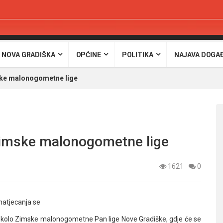
 NOVA GRADIŠKA
OPĆINE
POLITIKA
NAJAVA DOGA
ske malonogometne lige
 Zimske malonogometne lige
1621
0
natjecanja se
e 3. kolo Zimske malonogometne Pan lige Nove Gradiške, gdje će se