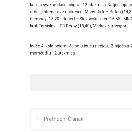
kao i u svakom kolu odigrati 12 utakmica. Natjecanja po
a dalje slijede ove utakmice: Moby Dick – Beton (14,3
Glembay (16,20), Hubert – Slavonski biser (16,55), MN
kralj Tomislav – CB Derby (18,40), Marković transport – 
Iduće 4. kolo odigrat će se u iduću nedjelju 2. siječnj
momčadi u 12 utakmica.
Prethodni Članak