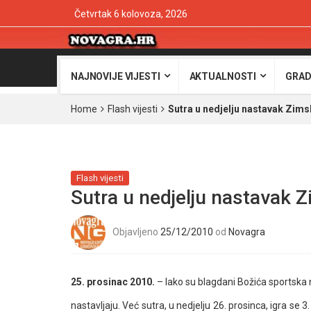
Četvrtak 6 kolovoza, 2026
NAJNOVIJE VIJESTI
AKTUALNOSTI
GRAD
Home
Flash vijesti
Sutra u nedjelju nastavak Zim
Flash vijesti
Sutra u nedjelju nastavak
Objavljeno
25/12/2010
od
Novagra
25. prosinac 2010.
– Iako su blagdani Božića sportska 
nastavljaju. Već sutra, u nedjelju 26. prosinca, igra s