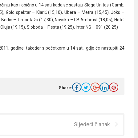
činju kao i obično u 14 sati kada se sastaju Sloga Unitas i Gamb,
5), Gold spektar – Klarić (15,10), Ubera – Metra (15,45), Joks –
D Berlin – T-montaža (17,30), Novska – CB Ambrust (18,05), Hotel
Oluja (19,15), Sloboda – Fiesta (19,25), Inter NG – 091 (20,25)
a 2011. godine, također s početkom u 14 sati, gdje će nastupiti 24
Share:
Sljedeći članak