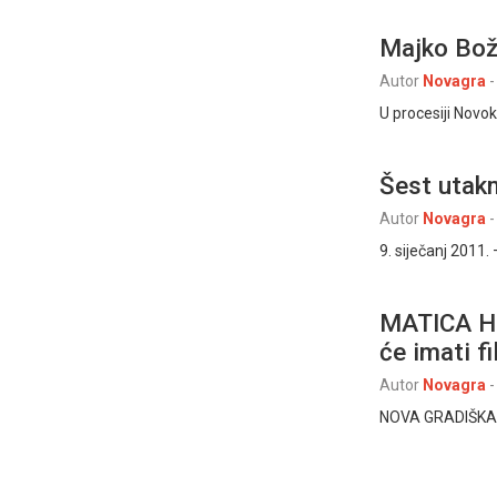
Majko Božj
Autor
Novagra
-
U procesiji Novok
Šest utak
Autor
Novagra
-
9. siječanj 2011.
MATICA HR
će imati f
Autor
Novagra
-
NOVA GRADIŠKA, 8