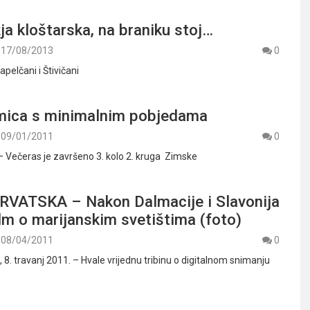
a kloštarska, na braniku stoj…
17/08/2013
0
apelčani i Štivičani
mica s minimalnim pobjedama
09/01/2011
0
 – Večeras je završeno 3. kolo 2. kruga Zimske
VATSKA – Nakon Dalmacije i Slavonija
ilm o marijanskim svetištima (foto)
08/04/2011
0
. travanj 2011. – Hvale vrijednu tribinu o digitalnom snimanju