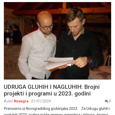
UDRUGA GLUHIH I NAGLUHIH: Brojni
projekti i programi u 2023. godini
Autor
Novagra
-
01/01/2024
0
Prenosimo iz Novogradiškog godišnjaka 2023. Za Udrugu gluhih i
nagluhih 2023. godina je bila iznimno zanimljiva i aktivna. Imamo…