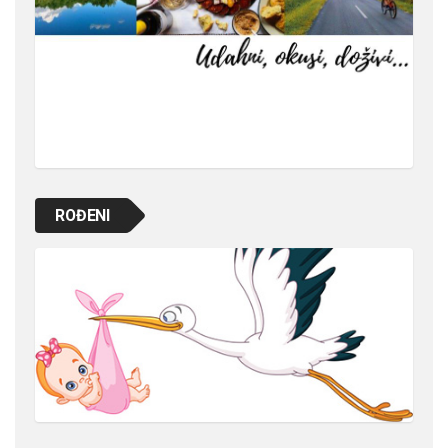
ROĐENI