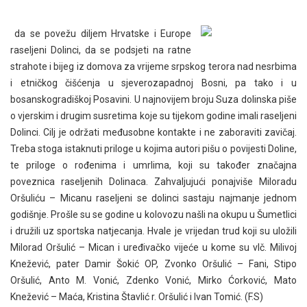
da se povežu diljem Hrvatske i Europe
raseljeni Dolinci, da se podsjeti na ratne
strahote i bijeg iz domova za vrijeme srpskog terora nad nesrbima
i etničkog čišćenja u sjeverozapadnoj Bosni, pa tako i u
bosanskogradiškoj Posavini. U najnovijem broju Suza dolinska piše
o vjerskim i drugim susretima koje su tijekom godine imali raseljeni
Dolinci. Cilj je održati međusobne kontakte i ne zaboraviti zavičaj.
Treba stoga istaknuti priloge u kojima autori pišu o povijesti Doline,
te priloge o rođenima i umrlima, koji su također značajna
poveznica raseljenih Dolinaca. Zahvaljujući ponajviše Miloradu
Oršuliću – Micanu raseljeni se dolinci sastaju najmanje jednom
godišnje. Prošle su se godine u kolovozu našli na okupu u Šumetlici
i družili uz sportska natjecanja. Hvale je vrijedan trud koji su uložili
Milorad Oršulić – Mican i uređivačko vijeće u kome su vlč. Milivoj
Knežević, pater Damir Šokić OP, Zvonko Oršulić – Fani, Stipo
Oršulić, Anto M. Vonić, Zdenko Vonić, Mirko Ćorković, Mato
Knežević – Maća, Kristina Štavlić r. Oršulić i Ivan Tomić. (F.S)