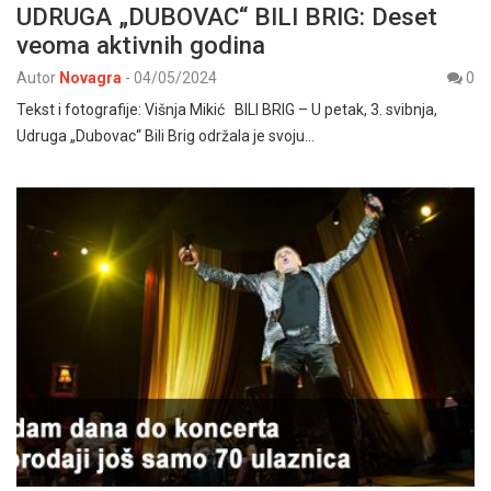
UDRUGA „DUBOVAC“ BILI BRIG: Deset
veoma aktivnih godina
Autor
Novagra
-
04/05/2024
0
Tekst i fotografije: Višnja Mikić BILI BRIG – U petak, 3. svibnja,
Udruga „Dubovac“ Bili Brig održala je svoju…