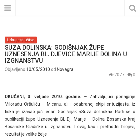
Udruge/društva
SUZA DOLINSKA: GODIŠNJAK ŽUPE
UZNESENJA BL. DJEVICE MARIJE DOLINA U
IZGNANSTVU
Objavljeno
10/05/2010
od
Novagra
2077
0
OKUČANI, 3. veljače 2010. godine.
– Zahvaljujući ponajprije
Miloradu Oršuliću – Micanu, ali i odabranoj ekipi entuzijasta, iz
tiska je izašao još jedan Godišnjak «Suza dolinska». Radi se o
publikaciji župe Uznesenja Bl. Dj. Marije – Dolina Bosanska kraj
Bosanske Gradiške u izgnanstvu. I ovaj, kao i prethodni brojevi,
rezultat je velike želje