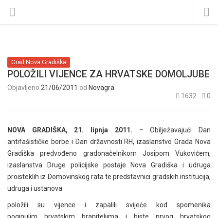
Grad Nova Gradiška
POLOŽILI VIJENCE ZA HRVATSKE DOMOLJUBE
Objavljeno
21/06/2011
od
Novagra
1632
0
NOVA GRADIŠKA, 21. lipnja 2011.
– Obilježavajući Dan
antifašističke borbe i Dan državnosti RH, izaslanstvo Grada Nova
Gradiška predvođeno gradonačelnikom Josipom Vukovićem,
izaslanstva Druge policijske postaje Nova Gradiška i udruga
proisteklih iz Domovinskog rata te predstavnici gradskih institucija,
udruga i ustanova
položili su vijence i zapalili svijeće kod spomenika
poginulim hrvatskim braniteljima i biste prvog hrvatskog