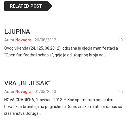
RELATED POST
LJUPINA
Autor
Novagra
-
26/08/2012
0
Ovog vikenda (24. i 25. 08.2012), održana je dječja manifestacija
“Open fun football schools”, gdje je od ukupnog broja od…
VRA „BLJESAK“
Autor
Novagra
-
01/05/2013
0
NOVA GRADIŠKA, 1. svibanj 2013. – Kod spomenika poginulim
hrvatskim braniteljima poginulim u Domovinskom ratu m danas su
izaslanstva Udruga…