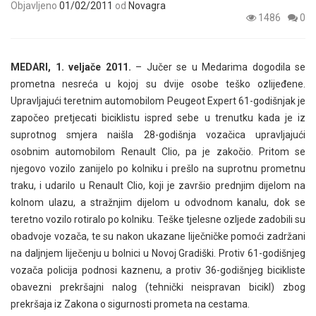
Objavljeno
01/02/2011
od
Novagra
1486
0
MEDARI, 1. veljače 2011.
– Jučer se u Medarima dogodila se
prometna nesreća u kojoj su dvije osobe teško ozlijeđene.
Upravljajući teretnim automobilom Peugeot Expert 61-godišnjak je
započeo pretjecati biciklistu ispred sebe u trenutku kada je iz
suprotnog smjera naišla 28-godišnja vozačica upravljajući
osobnim automobilom Renault Clio, pa je zakočio. Pritom se
njegovo vozilo zanijelo po kolniku i prešlo na suprotnu prometnu
traku, i udarilo u Renault Clio, koji je završio prednjim dijelom na
kolnom ulazu, a stražnjim dijelom u odvodnom kanalu, dok se
teretno vozilo rotiralo po kolniku. Teške tjelesne ozljede zadobili su
obadvoje vozača, te su nakon ukazane liječničke pomoći zadržani
na daljnjem liječenju u bolnici u Novoj Gradiški. Protiv 61-godišnjeg
vozača policija podnosi kaznenu, a protiv 36-godišnjeg bicikliste
obavezni prekršajni nalog (tehnički neispravan bicikl) zbog
prekršaja iz Zakona o sigurnosti prometa na cestama.