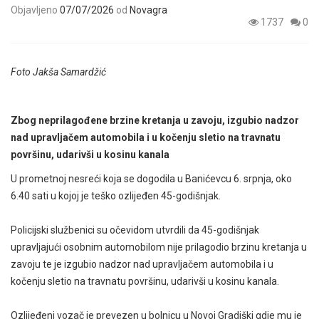
Objavljeno
07/07/2026
od
Novagra
1737
0
Foto Jakša Samardžić
Zbog neprilagođene brzine kretanja u zavoju, izgubio nadzor
nad upravljačem automobila i u kočenju sletio na travnatu
površinu, udarivši u kosinu kanala
U prometnoj nesreći koja se dogodila u Banićevcu 6. srpnja, oko
6.40 sati u kojoj je teško ozlijeđen 45-godišnjak.
Policijski službenici su očevidom utvrdili da 45-godišnjak
upravljajući osobnim automobilom nije prilagodio brzinu kretanja u
zavoju te je izgubio nadzor nad upravljačem automobila i u
kočenju sletio na travnatu površinu, udarivši u kosinu kanala.
Ozlijeđeni vozač je prevezen u bolnicu u Novoj Gradiški gdje mu je