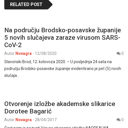
RELATED POST
Na području Brodsko-posavske županije
5 novih slučajeva zaraze virusom SARS-
CoV-2
Autor
Novagra
-
12/08/2020
0
Slavonski Brod, 12. kolovoza 2020. – U posljednja 24 sata na
području Brodsko-posavske županije evidentirano je pet (5) novih
slučaja…
Otvorenje izložbe akademske slikarice
Dorotee Bagarić
Autor
Novagra
-
28/04/2017
0
Čast nam je pozvati Vas na otvorenje izložbe NADREALNA