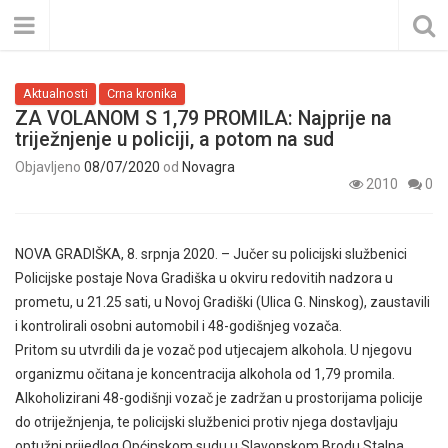
Aktualnosti
Crna kronika
ZA VOLANOM S 1,79 PROMILA: Najprije na
triježnjenje u policiji, a potom na sud
Objavljeno
08/07/2020
od
Novagra
2010
0
NOVA GRADIŠKA, 8. srpnja 2020. – Jučer su policijski službenici
Policijske postaje Nova Gradiška u okviru redovitih nadzora u
prometu, u 21.25 sati, u Novoj Gradiški (Ulica G. Ninskog), zaustavili
i kontrolirali osobni automobil i 48-godišnjeg vozača.
Pritom su utvrdili da je vozač pod utjecajem alkohola. U njegovu
organizmu očitana je koncentracija alkohola od 1,79 promila.
Alkoholizirani 48-godišnji vozač je zadržan u prostorijama policije
do otriježnjenja, te policijski službenici protiv njega dostavljaju
optužni prijedlog Općinskom sudu u Slavonskom Brodu Stalna