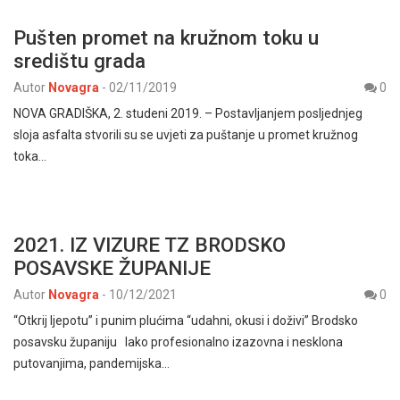
Pušten promet na kružnom toku u
središtu grada
Autor
Novagra
-
02/11/2019
0
NOVA GRADIŠKA, 2. studeni 2019. – Postavljanjem posljednjeg
sloja asfalta stvorili su se uvjeti za puštanje u promet kružnog
toka…
2021. IZ VIZURE TZ BRODSKO
POSAVSKE ŽUPANIJE
Autor
Novagra
-
10/12/2021
0
“Otkrij ljepotu” i punim plućima “udahni, okusi i doživi” Brodsko
posavsku županiju Iako profesionalno izazovna i nesklona
putovanjima, pandemijska…